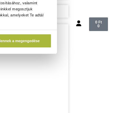
tosításához, valamint
einkkel megosztjuk
kkal, amelyeket Te adtál
0
Ft
0
dennek a megengedése