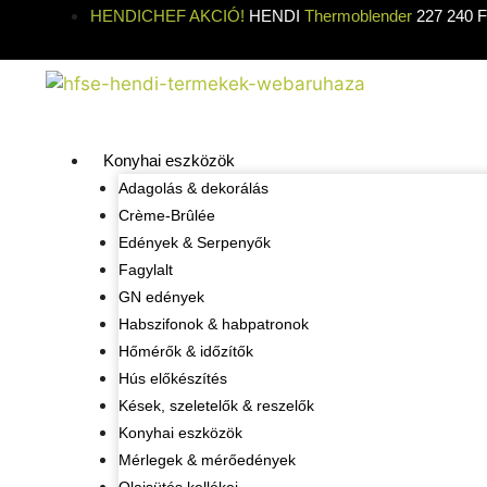
HENDICHEF AKCIÓ!
HENDI
Thermoblender
227 240 Ft
Konyhai eszközök
Adagolás & dekorálás
Crème-Brûlée
Edények & Serpenyők
Fagylalt
GN edények
Habszifonok & habpatronok
Hőmérők & időzítők
Hús előkészítés
Kések, szeletelők & reszelők
Konyhai eszközök
Mérlegek & mérőedények