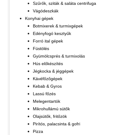
Szűrők, sziták & saláta centrifuga
Vágódeszkák
Konyhai gépek
Botmixerek & turmixgépek
Edényfogó kesztyűk
Forró ital gépek
Füstölés
Gyümölcsprés & turmixolás
Hús előkészítés
Jégkocka & jéggépek
Kávéfőzőgépek
Kebab & Gyros
Lassú főzés
Melegentartók
Mikrohullámú sütők
Olajsütők, fritőzök
Pirítós, palacsinta & gofri
Pizza