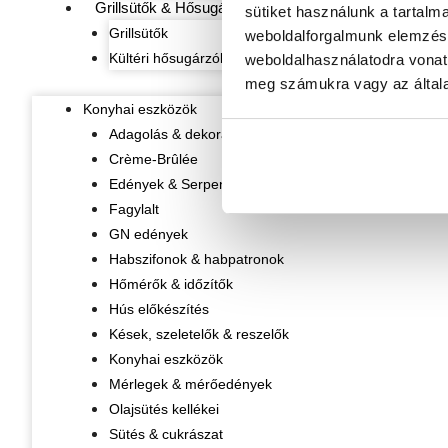
Grillsütők & Hősugárzók
sütiket használunk a tartalm
Grillsütők
weboldalforgalmunk elemzésé
Kültéri hősugárzók
weboldalhasználatodra vonat
meg számukra vagy az általa
Konyhai eszközök
Adagolás & dekorálás
Crème-Brûlée
Edények & Serpenyők
Fagylalt
GN edények
Habszifonok & habpatronok
Hőmérők & időzítők
Hús előkészítés
Kések, szeletelők & reszelők
Konyhai eszközök
Mérlegek & mérőedények
Olajsütés kellékei
Sütés & cukrászat