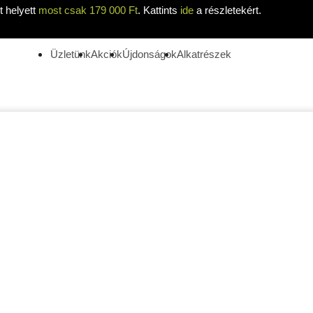
 helyett
most csak 179 000 Ft
. Kattints
ide
a részletekért.
Üzletünk
Akciók
Újdonságok
Alkatrészek