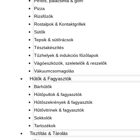
Pirítós, palacsinta & gofri
Pizza
Rizsfőzők
Rostalpok & Kontaktgrillek
Sütők
Tepsik & sütőrácsok
Tésztakészítés
Tűzhelyek & indukciós főzőlapok
Vágóeszközök, szeletelők & reszelők
Vákuumcsomagolás
Hűtők & Fagyasztók
Bárhűtők
Hűtőpultok & fagyasztók
Hűtőszekrények & fagyasztók
Hűtővitrinek & fagyasztók
Sokkolók
Tartozékok
Tisztítás & Tárolás