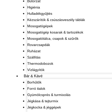
Bútorzat
Higiénia
Hulladékgyűjtés
Kézszárítók & csúszásveszély táblák
Mosogatógépek
Mosogatógép kosarak & tartozékok
Mosogatótálca, csapok & szűrők
Rovarcsapdák
Ruházat
Szállítás
Thermodobozok
Vízlágyítók
Bár & Kávé
Borhűtők
Forró italok
Gyümölcsprés & turmixolás
Jégkása & tejturmix
Jégkocka & jéggépek