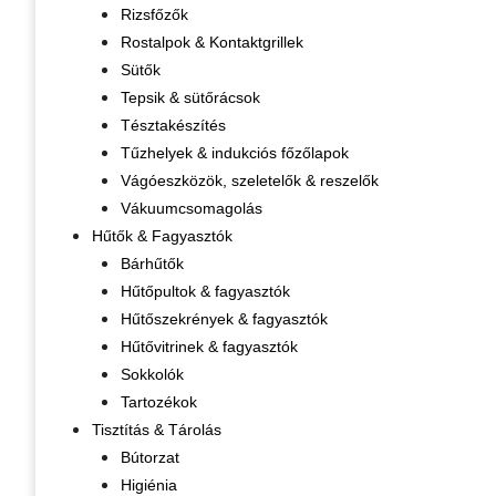
Rizsfőzők
Rostalpok & Kontaktgrillek
Sütők
Tepsik & sütőrácsok
Tésztakészítés
Tűzhelyek & indukciós főzőlapok
Vágóeszközök, szeletelők & reszelők
Vákuumcsomagolás
Hűtők & Fagyasztók
Bárhűtők
Hűtőpultok & fagyasztók
Hűtőszekrények & fagyasztók
Hűtővitrinek & fagyasztók
Sokkolók
Tartozékok
Tisztítás & Tárolás
Bútorzat
Higiénia