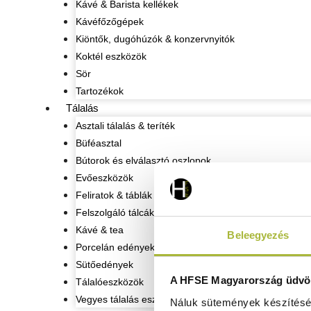
Kávé & Barista kellékek
Kávéfőzőgépek
Kiöntők, dugóhúzók & konzervnyitók
Koktél eszközök
Sör
Tartozékok
Tálalás
Asztali tálalás & teríték
Büféasztal
Bútorok és elválasztó oszlopok
Evőeszközök
Feliratok & táblák
Felszolgáló tálcák
Kávé & tea
Beleegyezés
Porcelán edények
Sütőedények
A HFSE Magyarország üdvöz
Tálalóeszközök
Vegyes tálalás eszközök
Náluk sütemények készítéséh