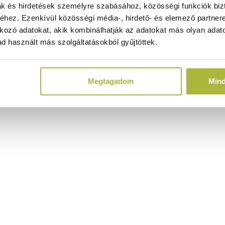
ak és hirdetések személyre szabásához, közösségi funkciók biz
hez. Ezenkívül közösségi média-, hirdető- és elemező partner
kozó adatokat, akik kombinálhatják az adatokat más olyan adato
d használt más szolgáltatásokból gyűjtöttek.
Megtagadom
Min