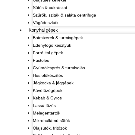
Olajsütés kellékei
Sütés & cukrászat
Szűrők, sziták & saláta centrifuga
Vágódeszkák
Konyhai gépek
Botmixerek & turmixgépek
Edényfogó kesztyűk
Forró ital gépek
Füstölés
Gyümölcsprés & turmixolás
Hús előkészítés
Jégkocka & jéggépek
Kávéfőzőgépek
Kebab & Gyros
Lassú főzés
Melegentartók
Mikrohullámú sütők
Olajsütők, fritőzök