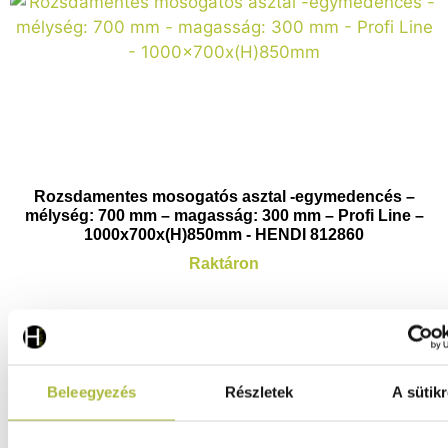
Rozsdamentes mosogatós asztal -egymedencés –
mélység: 700 mm – magasság: 300 mm – Profi Line –
1000x700x(H)850mm - HENDI 812860
Raktáron
243.140
Ft
(
191.449
Ft
+ ÁFA)
Beleegyezés
Részletek
A sütikr
KOSÁRBA