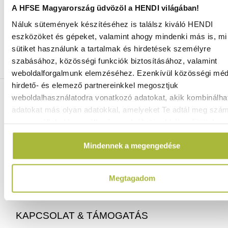
A HFSE Magyarország üdvözöl a HENDI világában!
Náluk sütemények készítéséhez is találsz kiváló HENDI
Ingyenes szállítás 25 000 Ft felett
eszközöket és gépeket, valamint ahogy mindenki más is, mi 
Szállítás akár 1 munkanapon belül
sütiket használunk a tartalmak és hirdetések személyre
Mindig a legkedvezőbb HENDI árak
szabásához, közösségi funkciók biztosításához, valamint
Több mint 2000 termék raktáron
weboldalforgalmunk elemzéséhez. Ezenkívül közösségi méd
hirdető- és elemező partnereinkkel megosztjuk
ELÉRHETŐSÉGEINK
weboldalhasználatodra vonatkozó adatokat, akik kombinálha
adatokat más olyan adatokkal, amelyeket Te adtál meg szá
vagy az általad használt más szolgáltatásokból gyűjtöttek.
06 (1) 770 1100
info@hfse.hu
Mindennek a megengedése
Megtagadom
KAPCSOLAT & TÁMOGATÁS