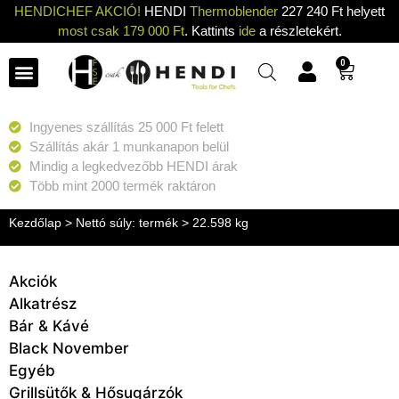
HENDICHEF AKCIÓ!
HENDI
Thermoblender
227 240 Ft helyett
most csak 179 000 Ft
. Kattints
ide
a részletekért.
0
Ingyenes szállítás 25 000 Ft felett
Szállítás akár 1 munkanapon belül
Mindig a legkedvezőbb HENDI árak
Több mint 2000 termék raktáron
Kezdőlap
> Nettó súly: termék > 22.598 kg
Akciók
Alkatrész
Bár & Kávé
Black November
Egyéb
Grillsütők & Hősugárzók