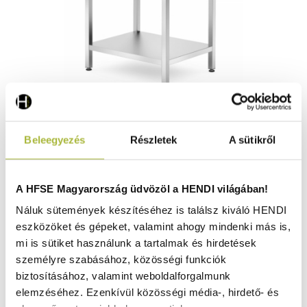
Rozsdamentes munkaasztal állóállvánnyal és polccal –
Beleegyezés
Részletek
A sütikről
mélység 700 mm – Kitchen Line – 800x700x(H)850mm -
HENDI 812716
Raktáron
A HFSE Magyarország üdvözöl a HENDI világában!
Náluk sütemények készítéséhez is találsz kiváló HENDI
eszközöket és gépeket, valamint ahogy mindenki más is,
167.540
Ft
mi is sütiket használunk a tartalmak és hirdetések
(
131.921
Ft
+ ÁFA)
személyre szabásához, közösségi funkciók
biztosításához, valamint weboldalforgalmunk
KOSÁRBA
elemzéséhez. Ezenkívül közösségi média-, hirdető- és