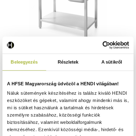
Dupla mosogatós rozsdamentes asztal polccal –
Beleegyezés
Részletek
A sütikről
Kitchen Line – 1000x600x(H)850mm - HENDI 811887
Raktáron
A HFSE Magyarország üdvözöl a HENDI világában!
Náluk sütemények készítéséhez is találsz kiváló HENDI
eszközöket és gépeket, valamint ahogy mindenki más is,
271.470
Ft
mi is sütiket használunk a tartalmak és hirdetések
(
213.756
Ft
+ ÁFA)
személyre szabásához, közösségi funkciók
biztosításához, valamint weboldalforgalmunk
KOSÁRBA
elemzéséhez. Ezenkívül közösségi média-, hirdető- és