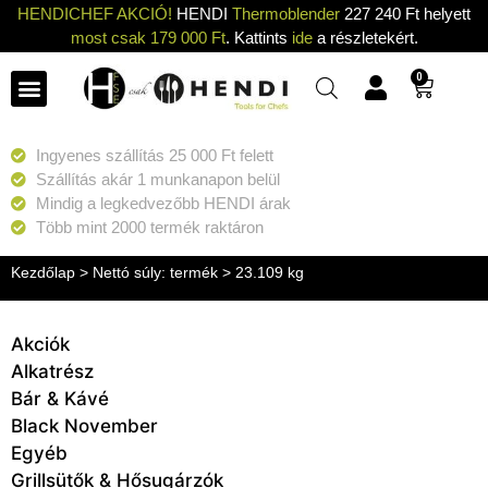
HENDICHEF AKCIÓ!
HENDI
Thermoblender
227 240 Ft helyett
most csak 179 000 Ft
. Kattints
ide
a részletekért.
0
Ingyenes szállítás 25 000 Ft felett
Szállítás akár 1 munkanapon belül
Mindig a legkedvezőbb HENDI árak
Több mint 2000 termék raktáron
Kezdőlap
> Nettó súly: termék > 23.109 kg
Akciók
Alkatrész
Bár & Kávé
Black November
Egyéb
Grillsütők & Hősugárzók