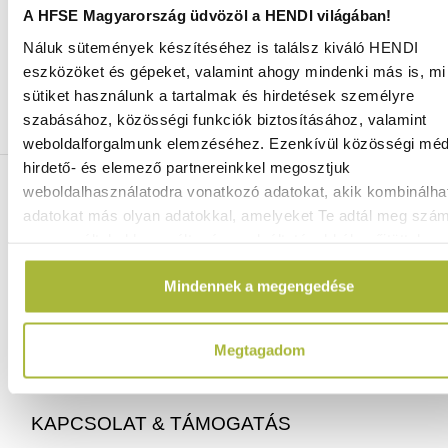
A HFSE Magyarország üdvözöl a HENDI világában!
Náluk sütemények készítéséhez is találsz kiváló HENDI
Ingyenes szállítás 25 000 Ft felett
eszközöket és gépeket, valamint ahogy mindenki más is, mi 
Szállítás akár 1 munkanapon belül
sütiket használunk a tartalmak és hirdetések személyre
Mindig a legkedvezőbb HENDI árak
szabásához, közösségi funkciók biztosításához, valamint
Több mint 2000 termék raktáron
weboldalforgalmunk elemzéséhez. Ezenkívül közösségi méd
hirdető- és elemező partnereinkkel megosztjuk
ELÉRHETŐSÉGEINK
weboldalhasználatodra vonatkozó adatokat, akik kombinálha
adatokat más olyan adatokkal, amelyeket Te adtál meg szá
vagy az általad használt más szolgáltatásokból gyűjtöttek.
06 (1) 770 1100
info@hfse.hu
Mindennek a megengedése
Megtagadom
KAPCSOLAT & TÁMOGATÁS