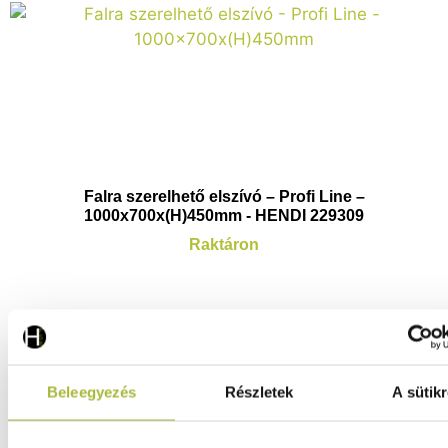
Falra szerelhető elszívó – Profi Line –
1000x700x(H)450mm - HENDI 229309
Raktáron
338.770
Ft
(
266.748
Ft
+ ÁFA)
Beleegyezés
Részletek
A sütikr
KOSÁRBA