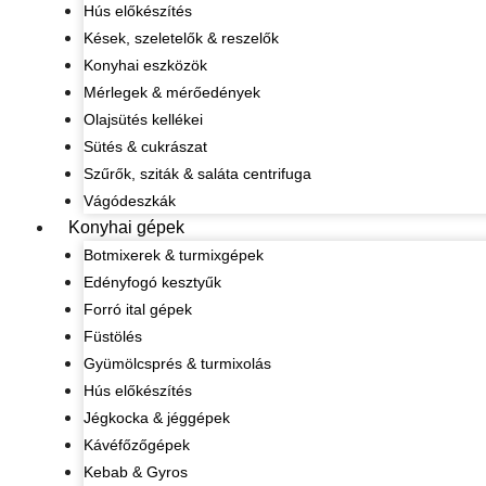
Hús előkészítés
Kések, szeletelők & reszelők
Konyhai eszközök
Mérlegek & mérőedények
Olajsütés kellékei
Sütés & cukrászat
Szűrők, sziták & saláta centrifuga
Vágódeszkák
Konyhai gépek
Botmixerek & turmixgépek
Edényfogó kesztyűk
Forró ital gépek
Füstölés
Gyümölcsprés & turmixolás
Hús előkészítés
Jégkocka & jéggépek
Kávéfőzőgépek
Kebab & Gyros