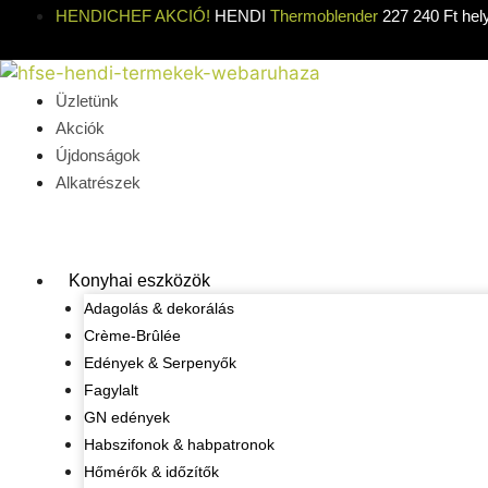
Kilépés
HENDICHEF AKCIÓ!
HENDI
Thermoblender
227 240 Ft hel
a
tartalomba
Üzletünk
Akciók
Újdonságok
Alkatrészek
Konyhai eszközök
Adagolás & dekorálás
Crème-Brûlée
Edények & Serpenyők
Fagylalt
GN edények
Habszifonok & habpatronok
Hőmérők & időzítők