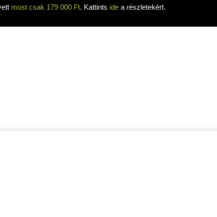
yett
most csak 179 000 Ft
. Kattints
ide
a részletekért.