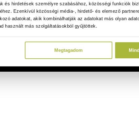
ak és hirdetések személyre szabásához, közösségi funkciók biz
hez. Ezenkívül közösségi média-, hirdető- és elemező partner
kozó adatokat, akik kombinálhatják az adatokat más olyan adato
d használt más szolgáltatásokból gyűjtöttek.
Megtagadom
Min