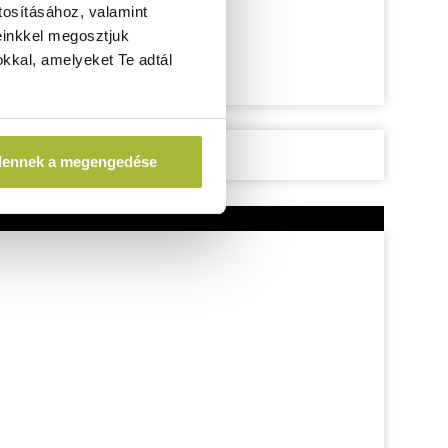
tosításához, valamint
einkkel megosztjuk
kkal, amelyeket Te adtál
dennek a megengedése