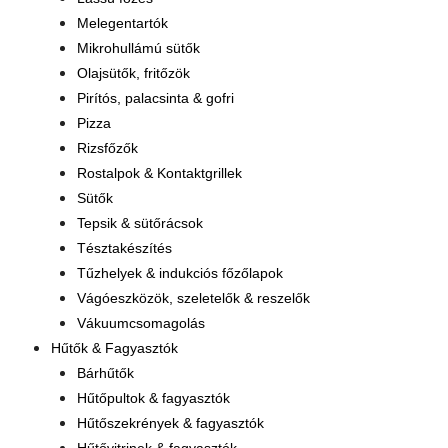
Melegentartók
Mikrohullámú sütők
Olajsütők, fritőzök
Pirítós, palacsinta & gofri
Pizza
Rizsfőzők
Rostalpok & Kontaktgrillek
Sütők
Tepsik & sütőrácsok
Tésztakészítés
Tűzhelyek & indukciós főzőlapok
Vágóeszközök, szeletelők & reszelők
Vákuumcsomagolás
Hűtők & Fagyasztók
Bárhűtők
Hűtőpultok & fagyasztók
Hűtőszekrények & fagyasztók
Hűtővitrinek & fagyasztók