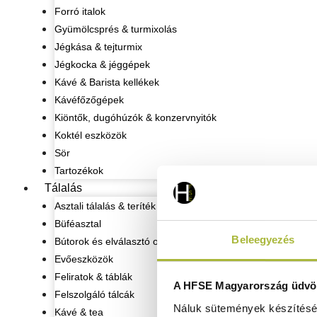
Forró italok
Gyümölcsprés & turmixolás
Jégkása & tejturmix
Jégkocka & jéggépek
Kávé & Barista kellékek
Kávéfőzőgépek
Kiöntők, dugóhúzók & konzervnyitók
Koktél eszközök
Sör
Tartozékok
Tálalás
Asztali tálalás & teríték
Büféasztal
Beleegyezés
Bútorok és elválasztó oszlopok
Evőeszközök
Feliratok & táblák
A HFSE Magyarország üdvöz
Felszolgáló tálcák
Náluk sütemények készítéséh
Kávé & tea