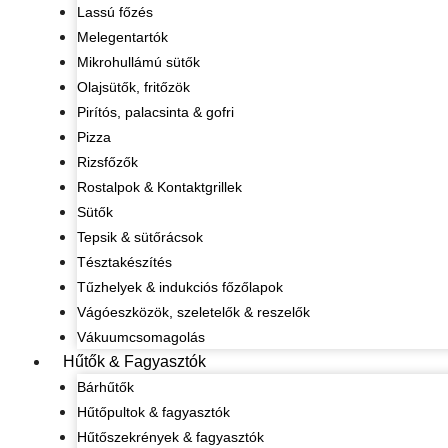
Lassú főzés
Melegentartók
Mikrohullámú sütők
Olajsütők, fritőzök
Pirítós, palacsinta & gofri
Pizza
Rizsfőzők
Rostalpok & Kontaktgrillek
Sütők
Tepsik & sütőrácsok
Tésztakészítés
Tűzhelyek & indukciós főzőlapok
Vágóeszközök, szeletelők & reszelők
Vákuumcsomagolás
Hűtők & Fagyasztók
Bárhűtők
Hűtőpultok & fagyasztók
Hűtőszekrények & fagyasztók