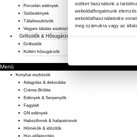
sütiket használunk a tartalm
Porcelán edények
weboldalforgalmunk elemzésé
Sütőedények
weboldalhasználatodra vonat
Tálalóeszközök
meg számukra vagy az általa
Vegyes tálalás eszközök
Grillsütők & Hősugárzók
Grillsütők
Kültéri hősugárzók
Menü
Konyhai eszközök
Adagolás & dekorálás
Crème-Brûlée
Edények & Serpenyők
Fagylalt
GN edények
Habszifonok & habpatronok
Hőmérők & időzítők
Hús előkészítés