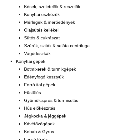
Kések, szeletelők & reszelők
Konyhai eszközök
Mérlegek & mérőedények
Olajsütés kellékei
Sütés & cukrászat
Szűrők, sziták & saláta centrifuga
Vágódeszkák
Konyhai gépek
Botmixerek & turmixgépek
Edényfogó kesztyűk
Forró ital gépek
Füstölés
Gyümölcsprés & turmixolás
Hús előkészítés
Jégkocka & jéggépek
Kávéfőzőgépek
Kebab & Gyros
Lassú főzés