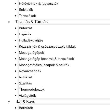
Hűtővitrinek & fagyasztók
Sokkolók
Tartozékok
Tisztítás & Tárolás
Bútorzat
Higiénia
Hulladékgyűjtés
Kézszárítók & csúszásveszély táblák
Mosogatógépek
Mosogatógép kosarak & tartozékok
Mosogatótálca, csapok & szűrők
Rovarcsapdák
Ruházat
Szállítás
Thermodobozok
Vízlágyítók
Bár & Kávé
Borhűtők