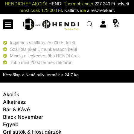
HENDICHEF AKCIÓ!
HENDI
Thermoblender
227 240 Ft helyett
most csak 179 000 Ft
. Kattints
ide
a részletekért.
0
Ingyenes szállítás 25 000 Ft felett
Szállítás akár 1 munkanapon belül
Mindig a legkedvezőbb HENDI árak
Több mint 2000 termék raktáron
Kezdőlap
> Nettó súly: termék > 24.7 kg
Akciók
Alkatrész
Bár & Kávé
Black November
Egyéb
Grillsütők & Hősugárzók