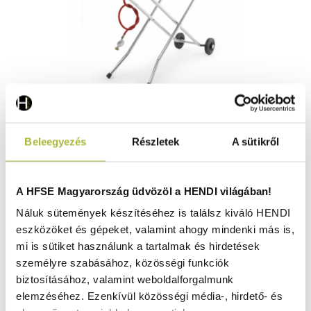
Xenon Professzionális Grillkészülék – 1120x410x(H)900
Beleegyezés
Részletek
A sütikről
mm - HENDI 148105
Raktáron
A HFSE Magyarország üdvözöl a HENDI világában!
Náluk sütemények készítéséhez is találsz kiváló HENDI
eszközöket és gépeket, valamint ahogy mindenki más is,
244.740
Ft
mi is sütiket használunk a tartalmak és hirdetések
(
192.709
Ft
+ ÁFA)
személyre szabásához, közösségi funkciók
biztosításához, valamint weboldalforgalmunk
KOSÁRBA
elemzéséhez. Ezenkívül közösségi média-, hirdető- és