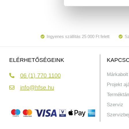
Ingyenes szállítás 25 000 Ft felett
Sz
KAPCSO
ELÉRHETŐSÉGEINK
Márkabolt
06 (1) 770 1100
Projekt aj
info@hfse.hu
Terméktá
Szerviz
Szervizbe