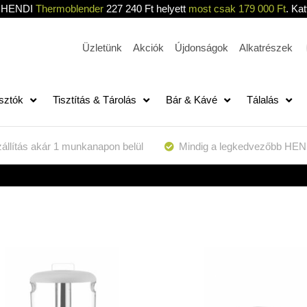
HENDI
Thermoblender
227 240 Ft helyett
most csak 179 000 Ft
. Kat
Üzletünk
Akciók
Újdonságok
Alkatrészek
sztók
Tisztítás & Tárolás
Bár & Kávé
Tálalás
állítás akár 1 munkanapon belül
Mindig a legkedvezőbb HEN