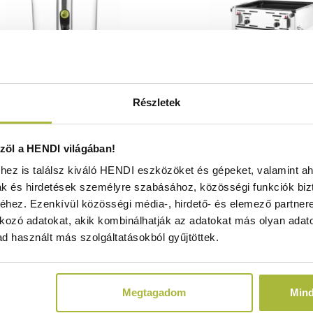
Részletek
agoló – 4 literes – Fehér – Uniq
Gázüzemű Grill-Maste
öl a HENDI világában!
x211x(H)431mm - HENDI 425046
650x540x(H)840 mm - HE
ez is találsz kiváló HENDI eszközöket és gépeket, valamint ah
Raktáron
Raktáron
ak és hirdetések személyre szabásához, közösségi funkciók biz
hez. Ezenkívül közösségi média-, hirdető- és elemező partner
kozó adatokat, akik kombinálhatják az adatokat más olyan adato
d használt más szolgáltatásokból gyűjtöttek.
36.250
Ft
138.830
F
(
28.543
Ft
+ ÁFA)
(
109.315
Ft
+ Á
Megtagadom
Min
KOSÁRBA
KOSÁRBA