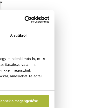
A sütikről
r Maxi –
NDI 154717
ogy mindenki más is, mi is
tosításához, valamint
einkkel megosztjuk
kkal, amelyeket Te adtál
t
FA)
dennek a megengedése