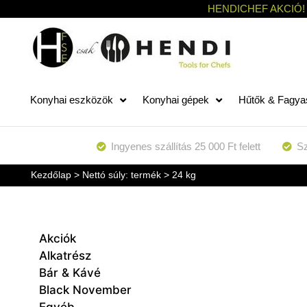
HENDICHEF AKCIÓ!
Konyhai eszközök
Konyhai gépek
Hűtők & Fagya
Ingyenes szállítás 25 000 Ft felett
Sz
Kezdőlap
> Nettó súly: termék > 24 kg
Akciók
Alkatrész
Bár & Kávé
Black November