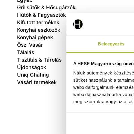
Egyéb
Grillsütők & Hősugárzók
Hűtők & Fagyasztók
Kifutott termékek
Konyhai eszközök
Konyhai gépek
Beleegyezés
Őszi Vásár
Tálalás
Tisztítás & Tárolás
Italad
A HFSE Magyarország üdvöz
Újdonságok
– 315
Náluk sütemények készítéséh
Uniq Chafing
sütiket használunk a tartalm
Vásári termékek
weboldalforgalmunk elemzésé
weboldalhasználatodra vonat
meg számukra vagy az általa