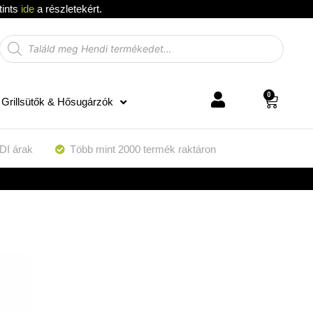
tints
ide
a részletekért.
0
Grillsütők & Hősugárzók
DI árak
Több mint 2000 termék raktáron