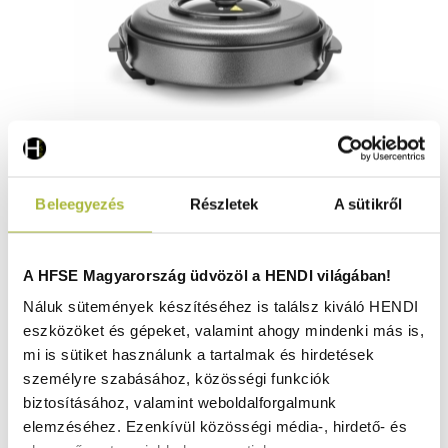
Elektromos serpenyő – belső edény 400x(H)50mm –
Beleegyezés
Részletek
A sütikről
230V / 1400W – ø500x(H)190 mm - HENDI 239506
Raktáron
A HFSE Magyarország üdvözöl a HENDI világában!
Náluk sütemények készítéséhez is találsz kiváló HENDI
eszközöket és gépeket, valamint ahogy mindenki más is,
17.880
Ft
mi is sütiket használunk a tartalmak és hirdetések
(
14.079
Ft
+ ÁFA)
személyre szabásához, közösségi funkciók
biztosításához, valamint weboldalforgalmunk
KOSÁRBA
elemzéséhez. Ezenkívül közösségi média-, hirdető- és