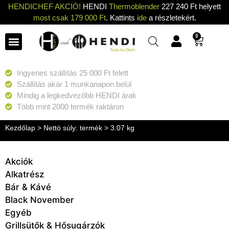
HENDICHEF AKCIÓ!
HENDI
Thermoblender
227 240 Ft helyett
most csak 179 000 Ft
. Kattints
ide
a részletekért.
0
Ingyenes szállítás 25 000 Ft felett
Szállítás akár 1 munkanapon belül
Mindig a legkedvezőbb HENDI árak
Több mint 2000 termék raktáron
Kezdőlap
> Nettó súly: termék > 3.07 kg
Akciók
Alkatrész
Bár & Kávé
Black November
Egyéb
Grillsütők & Hősugárzók