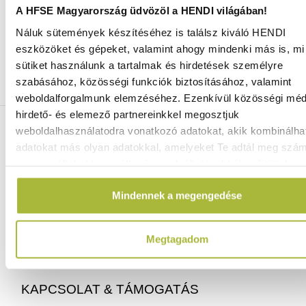
A HFSE Magyarország üdvözöl a HENDI világában!
Náluk sütemények készítéséhez is találsz kiváló HENDI
Ingyenes szállítás 25 000 Ft felett
eszközöket és gépeket, valamint ahogy mindenki más is, mi 
Szállítás akár 1 munkanapon belül
sütiket használunk a tartalmak és hirdetések személyre
Mindig a legkedvezőbb HENDI árak
szabásához, közösségi funkciók biztosításához, valamint
Több mint 2000 termék raktáron
weboldalforgalmunk elemzéséhez. Ezenkívül közösségi méd
hirdető- és elemező partnereinkkel megosztjuk
ELÉRHETŐSÉGEINK
weboldalhasználatodra vonatkozó adatokat, akik kombinálha
adatokat más olyan adatokkal, amelyeket Te adtál meg szá
vagy az általad használt más szolgáltatásokból gyűjtöttek.
06 (1) 770 1100
info@hfse.hu
Mindennek a megengedése
Megtagadom
KAPCSOLAT & TÁMOGATÁS