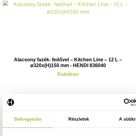
Alacsony fazék- fedővel – Kitchen Line – 12 L –
ø320x(H)150 mm - HENDI 836040
Raktáron
22.700
Ft
(
17.874
Ft
+ ÁFA)
Beleegyezés
Részletek
A sütikr
KOSÁRBA