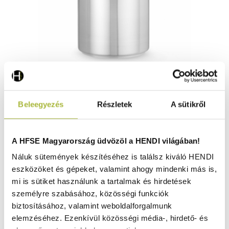
Magas fazék- fedővel – Profi Line – 16 L – ø280x(H)260
Beleegyezés
Részletek
A sütikről
mm - HENDI 832509
Raktáron
A HFSE Magyarország üdvözöl a HENDI világában!
Náluk sütemények készítéséhez is találsz kiváló HENDI
eszközöket és gépeket, valamint ahogy mindenki más is,
30.730
Ft
mi is sütiket használunk a tartalmak és hirdetések
(
24.197
Ft
+ ÁFA)
személyre szabásához, közösségi funkciók
biztosításához, valamint weboldalforgalmunk
KOSÁRBA
elemzéséhez. Ezenkívül közösségi média-, hirdető- és