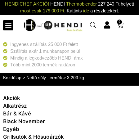
HENDICHEF AKCIÓ!
HENDI
Thermoblender
227 240 Ft helyett
most csak 179 000 Ft
. Kattints
ide
a részletekért.
0
Ingyenes szállítás 25 000 Ft felett
Szállítás akár 1 munkanapon belül
Mindig a legkedvezőbb HENDI árak
Több mint 2000 termék raktáron
Kezdőlap
> Nettó súly: termék > 3.203 kg
Akciók
Alkatrész
Bár & Kávé
Black November
Egyéb
Grillsütők & Hősugárzók