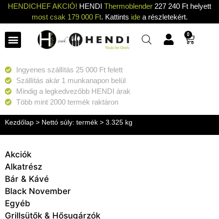
HENDICHEF AKCIÓ!
HENDI
Thermoblender
227 240 Ft helyett
most csak 179 000 Ft
. Kattints
ide
a részletekért.
0
Ingyenes szállítás 25 000 Ft felett
Szállítás akár 1 munkanapon belül
Mindig a legkedvezőbb HENDI árak
Több mint 2000 termék raktáron
Kezdőlap
> Nettó súly: termék > 3.325 kg
Akciók
Alkatrész
Bár & Kávé
Black November
Egyéb
Grillsütők & Hősugárzók