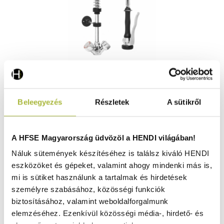
Egycsatlakozós Öblítő Zuhanyfej - HENDI 970300
Beleegyezés
Részletek
A sütikről
Raktáron
A HFSE Magyarország üdvözöl a HENDI világában!
Náluk sütemények készítéséhez is találsz kiváló HENDI
eszközöket és gépeket, valamint ahogy mindenki más is,
79.030
Ft
mi is sütiket használunk a tartalmak és hirdetések
(
62.228
Ft
+ ÁFA)
személyre szabásához, közösségi funkciók
biztosításához, valamint weboldalforgalmunk
KOSÁRBA
elemzéséhez. Ezenkívül közösségi média-, hirdető- és