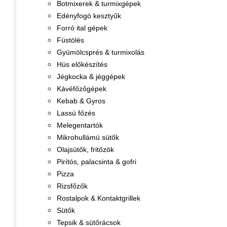
Botmixerek & turmixgépek
Edényfogó kesztyűk
Forró ital gépek
Füstölés
Gyümölcsprés & turmixolás
Hús előkészítés
Jégkocka & jéggépek
Kávéfőzőgépek
Kebab & Gyros
Lassú főzés
Melegentartók
Mikrohullámú sütők
Olajsütők, fritőzök
Pirítós, palacsinta & gofri
Pizza
Rizsfőzők
Rostalpok & Kontaktgrillek
Sütők
Tepsik & sütőrácsok