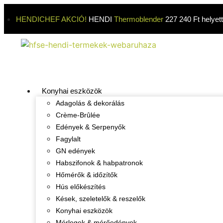
HENDICHEF AKCIÓ!
HENDI
Thermoblender
227 240 Ft helyet
Konyhai eszközök
Adagolás & dekorálás
Crème-Brûlée
Edények & Serpenyők
Fagylalt
GN edények
Habszifonok & habpatronok
Hőmérők & időzítők
Hús előkészítés
Kések, szeletelők & reszelők
Konyhai eszközök
Mérlegek & mérőedények