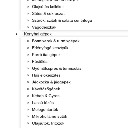
Olajsütés kellékei
Sütés & cukrászat
Szűrők, sziták & saláta centrifuga
Vágódeszkák
Konyhai gépek
Botmixerek & turmixgépek
Edényfogó kesztyűk
Forró ital gépek
Füstölés
Gyümölcsprés & turmixolás
Hús előkészítés
Jégkocka & jéggépek
Kávéfőzőgépek
Kebab & Gyros
Lassú főzés
Melegentartók
Mikrohullámú sütők
Olajsütők, fritőzök