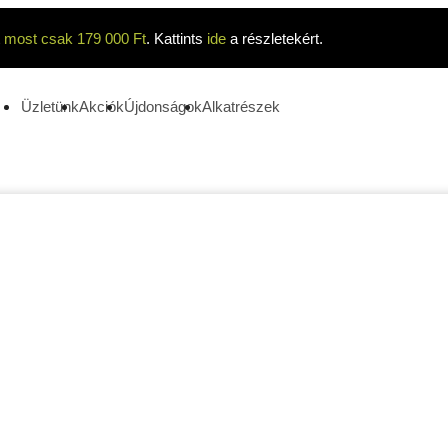
t
most csak 179 000 Ft
. Kattints
ide
a részletekért.
Üzletünk
Akciók
Újdonságok
Alkatrészek