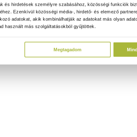
ak és hirdetések személyre szabásához, közösségi funkciók biz
hez. Ezenkívül közösségi média-, hirdető- és elemező partner
kozó adatokat, akik kombinálhatják az adatokat más olyan adato
d használt más szolgáltatásokból gyűjtöttek.
Megtagadom
Min