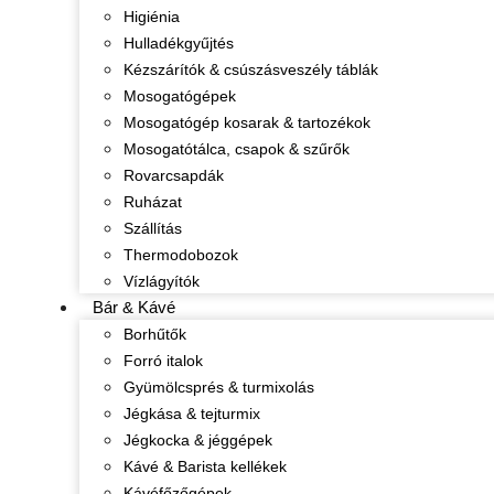
Higiénia
Hulladékgyűjtés
Kézszárítók & csúszásveszély táblák
Mosogatógépek
Mosogatógép kosarak & tartozékok
Mosogatótálca, csapok & szűrők
Rovarcsapdák
Ruházat
Szállítás
Thermodobozok
Vízlágyítók
Bár & Kávé
Borhűtők
Forró italok
Gyümölcsprés & turmixolás
Jégkása & tejturmix
Jégkocka & jéggépek
Kávé & Barista kellékek
Kávéfőzőgépek