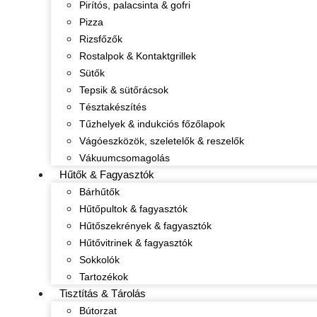
Pirítós, palacsinta & gofri
Pizza
Rizsfőzők
Rostalpok & Kontaktgrillek
Sütők
Tepsik & sütőrácsok
Tésztakészítés
Tűzhelyek & indukciós főzőlapok
Vágóeszközök, szeletelők & reszelők
Vákuumcsomagolás
Hűtők & Fagyasztók
Bárhűtők
Hűtőpultok & fagyasztók
Hűtőszekrények & fagyasztók
Hűtővitrinek & fagyasztók
Sokkolók
Tartozékok
Tisztítás & Tárolás
Bútorzat