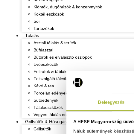
Kiöntők, dugóhúzók & konzervnyitók
Koktél eszközök
Sör
Tartozékok
Tálalás
Asztali tálalás & teríték
Büféasztal
Bútorok és elválasztó oszlopok
Evőeszközök
Feliratok & táblák
Felszolgáló tálcák
Kávé & tea
Porcelán edények
Sütőedények
Beleegyezés
Tálalóeszközök
Vegyes tálalás eszközök
A HFSE Magyarország üdvöz
Grillsütők & Hősugárzók
Grillsütők
Náluk sütemények készítéséh