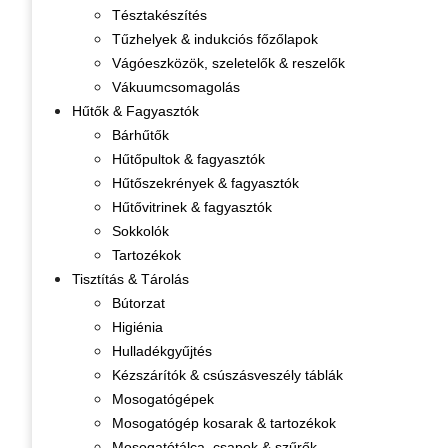
Tésztakészítés
Tűzhelyek & indukciós főzőlapok
Vágóeszközök, szeletelők & reszelők
Vákuumcsomagolás
Hűtők & Fagyasztók
Bárhűtők
Hűtőpultok & fagyasztók
Hűtőszekrények & fagyasztók
Hűtővitrinek & fagyasztók
Sokkolók
Tartozékok
Tisztítás & Tárolás
Bútorzat
Higiénia
Hulladékgyűjtés
Kézszárítók & csúszásveszély táblák
Mosogatógépek
Mosogatógép kosarak & tartozékok
Mosogatótálca, csapok & szűrők