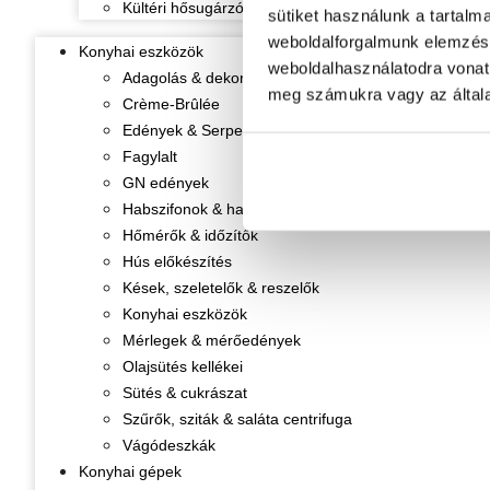
Kültéri hősugárzók
sütiket használunk a tartalm
weboldalforgalmunk elemzésé
Konyhai eszközök
weboldalhasználatodra vonat
Adagolás & dekorálás
meg számukra vagy az általa
Crème-Brûlée
Edények & Serpenyők
Fagylalt
GN edények
Habszifonok & habpatronok
Hőmérők & időzítők
Hús előkészítés
Kések, szeletelők & reszelők
Konyhai eszközök
Mérlegek & mérőedények
Olajsütés kellékei
Sütés & cukrászat
Szűrők, sziták & saláta centrifuga
Vágódeszkák
Konyhai gépek