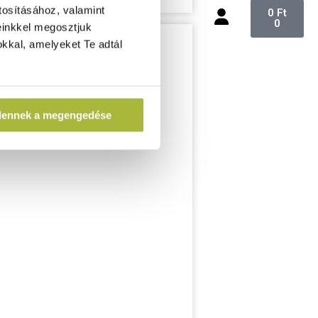
tosításához, valamint
0
Ft
0
einkkel megosztjuk
kkal, amelyeket Te adtál
dennek a megengedése