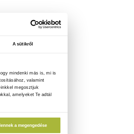
A sütikről
ogy mindenki más is, mi is
tosításához, valamint
einkkel megosztjuk
kkal, amelyeket Te adtál
dennek a megengedése