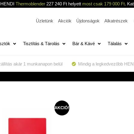
HENDI
Thermoblender
227 240 Ft helyett
most csak 179 000 Ft
. Kat
Üzletünk
Akciók
Újdonságok
Alkatrészek
sztók
Tisztítás & Tárolás
Bár & Kávé
Tálalás
állítás akár 1 munkanapon belül
Mindig a legkedvezőbb HEN
AKCIÓ!