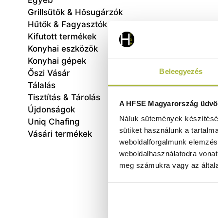
Egyéb
Grillsütők & Hősugárzók
Hűtők & Fagyasztók
Kifutott termékek
Konyhai eszközök
Konyhai gépek
Beleegyezés
Őszi Vásár
Tálalás
Tisztítás & Tárolás
Vágód
A HFSE Magyarország üdvöz
Újdonságok
– 590
Náluk sütemények készítéséh
Uniq Chafing
sütiket használunk a tartalm
Vásári termékek
weboldalforgalmunk elemzésé
weboldalhasználatodra vonat
meg számukra vagy az általa
1