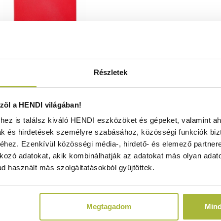
Részletek
eszka HACCP 600×400 – Piros
öl a HENDI világában!
x395x(H)18 mm - HENDI 825617
ez is találsz kiváló HENDI eszközöket és gépeket, valamint ah
Raktáron
ak és hirdetések személyre szabásához, közösségi funkciók biz
hez. Ezenkívül közösségi média-, hirdető- és elemező partner
kozó adatokat, akik kombinálhatják az adatokat más olyan adato
d használt más szolgáltatásokból gyűjtöttek.
4.100
Ft
12.000
Ft
(
9.449
Ft
+ ÁFA)
Megtagadom
Min
KOSÁRBA