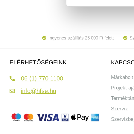
Ingyenes szállítás 25 000 Ft felett
Sz
KAPCSO
ELÉRHETŐSÉGEINK
Márkabolt
06 (1) 770 1100
Projekt aj
info@hfse.hu
Terméktá
Szerviz
Szervizbe