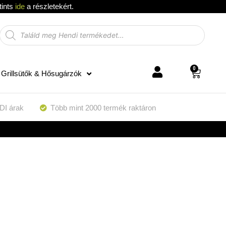
tints
ide
a részletekért.
0
Grillsütők & Hősugárzók
DI árak
Több mint 2000 termék raktáron