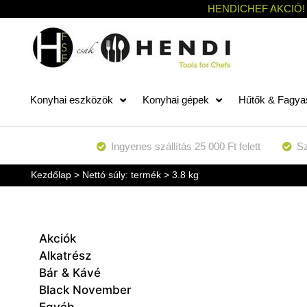
HENDICHEF AKCIÓ!
Konyhai eszközök
Konyhai gépek
Hűtők & Fagya
Ingyenes szállítás 25 000 Ft felett
Sz
Kezdőlap
> Nettó súly: termék > 3.8 kg
Akciók
Alkatrész
Bár & Kávé
Black November