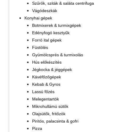
Szűrők, sziták & saláta centrifuga
Vágódeszkák
Konyhai gépek
Botmixerek & turmixgépek
Edényfogó kesztyűk
Forró ital gépek
Füstölés
Gyümölcsprés & turmixolás
Hús előkészítés
Jégkocka & jéggépek
Kávéfőzőgépek
Kebab & Gyros
Lassú főzés
Melegentartók
Mikrohullámú sütők
Olajsütők, fritőzök
Pirítós, palacsinta & gofri
Pizza