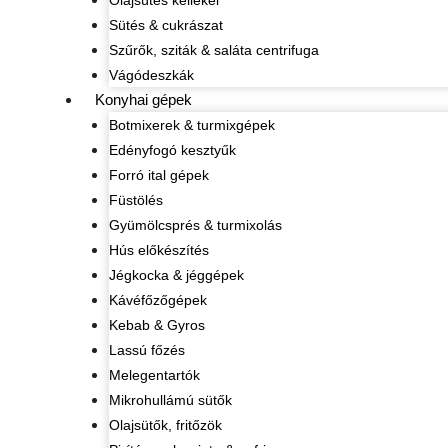
Olajsütés kellékei
Sütés & cukrászat
Szűrők, sziták & saláta centrifuga
Vágódeszkák
Konyhai gépek
Botmixerek & turmixgépek
Edényfogó kesztyűk
Forró ital gépek
Füstölés
Gyümölcsprés & turmixolás
Hús előkészítés
Jégkocka & jéggépek
Kávéfőzőgépek
Kebab & Gyros
Lassú főzés
Melegentartók
Mikrohullámú sütők
Olajsütők, fritőzök