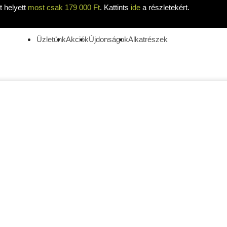
 helyett
most csak 179 000 Ft
. Kattints
ide
a részletekért.
Üzletünk
Akciók
Újdonságok
Alkatrészek