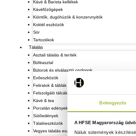
Kávé & Barista kellékek
Kávéfőzőgépek
Kiöntők, dugóhúzók & konzervnyitók
Koktél eszközök
Sör
Tartozékok
Tálalás
Asztali tálalás & teríték
Büféasztal
Bútorok és elválasztó oszlopok
Evőeszközök
Feliratok & táblák
Felszolgáló tálcák
Kávé & tea
Beleegyezés
Porcelán edények
Sütőedények
A HFSE Magyarország üdvöz
Tálalóeszközök
Vegyes tálalás eszközök
Náluk sütemények készítéséh