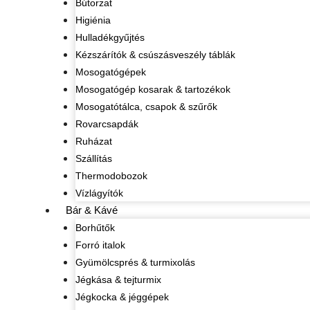
Bútorzat
Higiénia
Hulladékgyűjtés
Kézszárítók & csúszásveszély táblák
Mosogatógépek
Mosogatógép kosarak & tartozékok
Mosogatótálca, csapok & szűrők
Rovarcsapdák
Ruházat
Szállítás
Thermodobozok
Vízlágyítók
Bár & Kávé
Borhűtők
Forró italok
Gyümölcsprés & turmixolás
Jégkása & tejturmix
Jégkocka & jéggépek