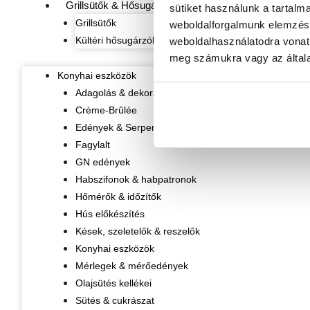
Grillsütők & Hősugárzók
sütiket használunk a tartalm
Grillsütők
weboldalforgalmunk elemzésé
Kültéri hősugárzók
weboldalhasználatodra vonat
meg számukra vagy az általa
Konyhai eszközök
Adagolás & dekorálás
Crème-Brûlée
Edények & Serpenyők
Fagylalt
GN edények
Habszifonok & habpatronok
Hőmérők & időzítők
Hús előkészítés
Kések, szeletelők & reszelők
Konyhai eszközök
Mérlegek & mérőedények
Olajsütés kellékei
Sütés & cukrászat