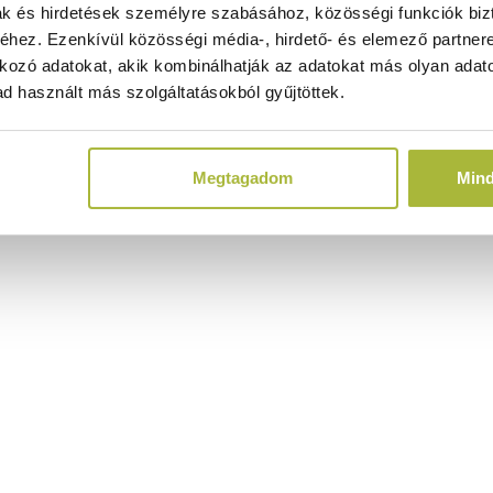
ak és hirdetések személyre szabásához, közösségi funkciók biz
hez. Ezenkívül közösségi média-, hirdető- és elemező partner
kozó adatokat, akik kombinálhatják az adatokat más olyan adato
d használt más szolgáltatásokból gyűjtöttek.
Megtagadom
Min