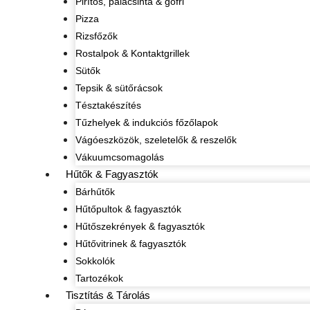
Pirítós, palacsinta & gofri
Pizza
Rizsfőzők
Rostalpok & Kontaktgrillek
Sütők
Tepsik & sütőrácsok
Tésztakészítés
Tűzhelyek & indukciós főzőlapok
Vágóeszközök, szeletelők & reszelők
Vákuumcsomagolás
Hűtők & Fagyasztók
Bárhűtők
Hűtőpultok & fagyasztók
Hűtőszekrények & fagyasztók
Hűtővitrinek & fagyasztók
Sokkolók
Tartozékok
Tisztítás & Tárolás