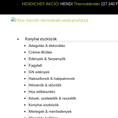
HENDICHEF AKCIÓ!
HENDI
Thermoblender
227 240 Ft
Konyhai eszközök
Adagolás & dekorálás
Crème-Brûlée
Edények & Serpenyők
Fagylalt
GN edények
Habszifonok & habpatronok
Hőmérők & időzítők
Hús előkészítés
Kések, szeletelők & reszelők
Konyhai eszközök
Mérlegek & mérőedények