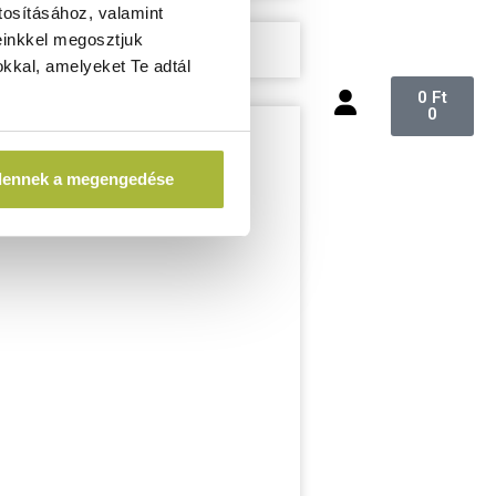
tosításához, valamint
einkkel megosztjuk
kkal, amelyeket Te adtál
0
Ft
0
dennek a megengedése