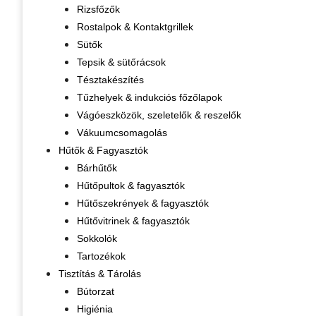
Rizsfőzők
Rostalpok & Kontaktgrillek
Sütők
Tepsik & sütőrácsok
Tésztakészítés
Tűzhelyek & indukciós főzőlapok
Vágóeszközök, szeletelők & reszelők
Vákuumcsomagolás
Hűtők & Fagyasztók
Bárhűtők
Hűtőpultok & fagyasztók
Hűtőszekrények & fagyasztók
Hűtővitrinek & fagyasztók
Sokkolók
Tartozékok
Tisztítás & Tárolás
Bútorzat
Higiénia