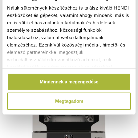
Náluk sütemények készítéséhez is találsz kiváló HENDI
eszközöket és gépeket, valamint ahogy mindenki más is,
553.520
Ft
mi is sütiket használunk a tartalmak és hirdetések
(
435.843
Ft
+ ÁFA)
személyre szabásához, közösségi funkciók
biztosításához, valamint weboldalforgalmunk
KOSÁRBA
elemzéséhez. Ezenkívül közösségi média-, hirdető- és
elemező partnereinkkel megosztjuk
weboldalhasználatodra vonatkozó adatokat, akik
kombinálhatják az adatokat más olyan adatokkal,
amelyeket Te adtál meg számukra vagy az általad
Mindennek a megengedése
használt más szolgáltatásokból gyűjtöttek.
Megtagadom