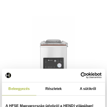
Kamrás vákuumcsomagoló gép Profi Termékcsalád –
Beleegyezés
Részletek
A sütikről
tömítő szalag 300 mm – 230V / 370W – 370x480x(H)435
mm - HENDI 975268
Raktáron
A HFSE Magyarország üdvözöl a HENDI világában!