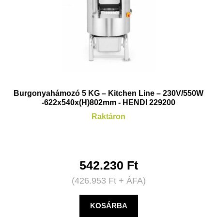
Burgonyahámozó 5 KG – Kitchen Line – 230V/550W
-622x540x(H)802mm - HENDI 229200
Raktáron
542.230
Ft
(
426.953
Ft
+ ÁFA)
KOSÁRBA