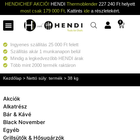
HENDICHEF AKCIÓ!
HENDI
Thermoblender
227 240 Ft helyett
most csak 179 000 Ft
. Kattints
ide
a részletekért.
0
Ingyenes szállítás 25 000 Ft felett
Szállítás akár 1 munkanapon belül
Mindig a legkedvezőbb HENDI árak
Több mint 2000 termék raktáron
Kezdőlap
> Nettó súly: termék > 38 kg
Akciók
Alkatrész
Bár & Kávé
Black November
Egyéb
Grillsütők & Hősugárzók