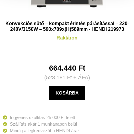
Konvekciós sütő – kompakt érintés párásítással – 220-
240V/3150W – 590x709x(H)589mm - HENDI 219973
Raktáron
664.440
Ft
(
523.181
Ft
+ ÁFA)
KOSÁRBA
Ingyenes szállítás 25 000 Ft felett
Szállítás akár 1 munkanapon belül
Mindig a legkedvezőbb HENDI árak