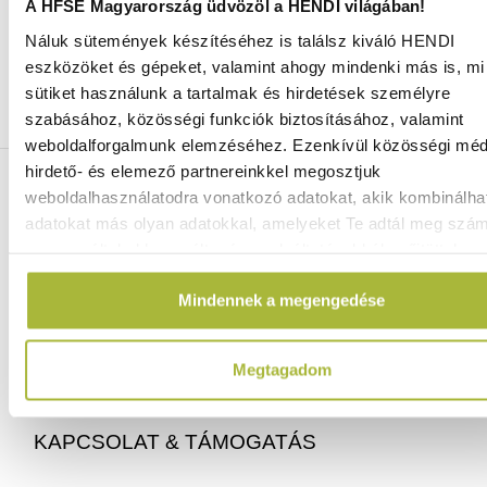
A HFSE Magyarország üdvözöl a HENDI világában!
Náluk sütemények készítéséhez is találsz kiváló HENDI
Ingyenes szállítás 25 000 Ft felett
eszközöket és gépeket, valamint ahogy mindenki más is, mi 
Szállítás akár 1 munkanapon belül
sütiket használunk a tartalmak és hirdetések személyre
Mindig a legkedvezőbb HENDI árak
szabásához, közösségi funkciók biztosításához, valamint
Több mint 2000 termék raktáron
weboldalforgalmunk elemzéséhez. Ezenkívül közösségi méd
hirdető- és elemező partnereinkkel megosztjuk
ELÉRHETŐSÉGEINK
weboldalhasználatodra vonatkozó adatokat, akik kombinálha
adatokat más olyan adatokkal, amelyeket Te adtál meg szá
06 (1) 770 1100
vagy az általad használt más szolgáltatásokból gyűjtöttek.
info@hfse.hu
Mindennek a megengedése
Megtagadom
KAPCSOLAT & TÁMOGATÁS