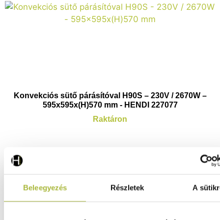
Konvekciós sütő párásítóval H90S – 230V / 2670W –
595x595x(H)570 mm - HENDI 227077
Raktáron
208.540
Ft
(
164.205
Ft
+ ÁFA)
Beleegyezés
Részletek
A sütikr
KOSÁRBA