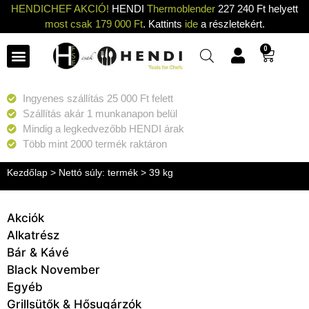
HENDICHEF AKCIÓ!
HENDI
Thermoblender
227 240 Ft helyett
most csak 179 000 Ft
. Kattints
ide
a részletekért.
0
Ingyenes szállítás 25 000 Ft felett
Szállítás akár 1 munkanapon belül
Mindig a legkedvezőbb HENDI árak
Több mint 2000 termék raktáron
Kezdőlap
> Nettó súly: termék > 39 kg
Akciók
Alkatrész
Bár & Kávé
Black November
Egyéb
Grillsütők & Hősugárzók