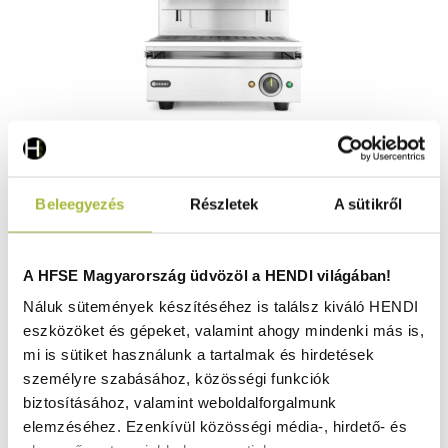
Szalamander 450 – 230V / 2800W – 480x520x(H)530 mm -
Beleegyezés
Részletek
A sütikről
HENDI 264607
Raktáron
A HFSE Magyarország üdvözöl a HENDI világában!
Náluk sütemények készítéséhez is találsz kiváló HENDI
eszközöket és gépeket, valamint ahogy mindenki más is,
209.980
Ft
mi is sütiket használunk a tartalmak és hirdetések
(
165.339
Ft
+ ÁFA)
személyre szabásához, közösségi funkciók
biztosításához, valamint weboldalforgalmunk
KOSÁRBA
elemzéséhez. Ezenkívül közösségi média-, hirdető- és