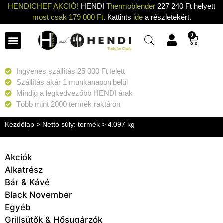
HENDICHEF AKCIÓ!
HENDI
Thermoblender
227 240 Ft helyett
most csak 179 000 Ft
. Kattints
ide
a részletekért.
0
Ingyenes szállítás 25 000 Ft felett
Szállítás akár 1 munkanapon belül
Mindig a legkedvezőbb HENDI árak
Több mint 2000 termék raktáron
Kezdőlap
> Nettó súly: termék > 4.097 kg
Akciók
Alkatrész
Bár & Kávé
Black November
Egyéb
Grillsütők & Hősugárzók