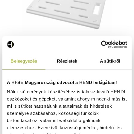
Fagyasztóelem – 530x325x(H)30 mm - HENDI 707753
Beleegyezés
Részletek
A sütikről
Nincs raktáron
A HFSE Magyarország üdvözöl a HENDI világában!
Náluk sütemények készítéséhez is találsz kiváló HENDI
eszközöket és gépeket, valamint ahogy mindenki más is,
11.730
Ft
mi is sütiket használunk a tartalmak és hirdetések
(
9.236
Ft
+ ÁFA)
személyre szabásához, közösségi funkciók
biztosításához, valamint weboldalforgalmunk
KOSÁRBA
elemzéséhez. Ezenkívül közösségi média-, hirdető- és