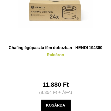
Chafing égőpaszta fém dobozban - HENDI 194300
Raktáron
11.880
Ft
(
9.354
Ft
+ ÁFA)
KOSÁRBA