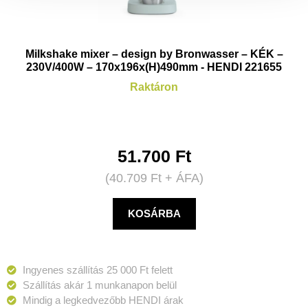
Milkshake mixer – design by Bronwasser – KÉK –
230V/400W – 170x196x(H)490mm - HENDI 221655
Raktáron
51.700
Ft
(
40.709
Ft
+ ÁFA)
KOSÁRBA
Ingyenes szállítás 25 000 Ft felett
Szállítás akár 1 munkanapon belül
Mindig a legkedvezőbb HENDI árak