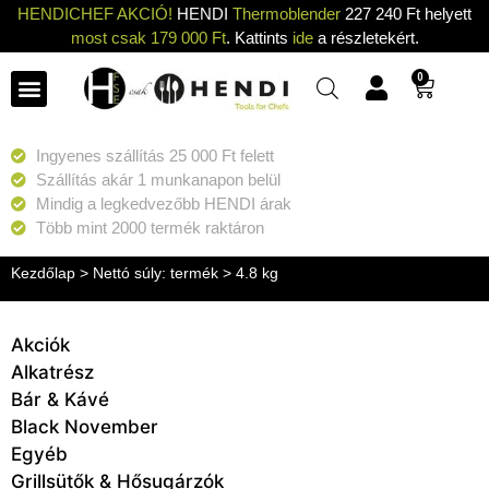
HENDICHEF AKCIÓ!
HENDI
Thermoblender
227 240 Ft helyett
most csak 179 000 Ft
. Kattints
ide
a részletekért.
0
Ingyenes szállítás 25 000 Ft felett
Szállítás akár 1 munkanapon belül
Mindig a legkedvezőbb HENDI árak
Több mint 2000 termék raktáron
Kezdőlap
> Nettó súly: termék > 4.8 kg
Akciók
Alkatrész
Bár & Kávé
Black November
Egyéb
Grillsütők & Hősugárzók