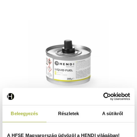
Folyékony égőpaszta kanóccal – ± 6 óráig ég 200 -
Beleegyezés
Részletek
A sütikről
HENDI 193938
Raktáron
A HFSE Magyarország üdvözöl a HENDI világában!