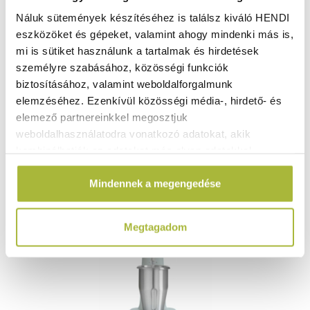
Náluk sütemények készítéséhez is találsz kiváló HENDI
eszközöket és gépeket, valamint ahogy mindenki más is,
16.280
Ft
mi is sütiket használunk a tartalmak és hirdetések
(
12.819
Ft
+ ÁFA)
személyre szabásához, közösségi funkciók
biztosításához, valamint weboldalforgalmunk
KOSÁRBA
elemzéséhez. Ezenkívül közösségi média-, hirdető- és
elemező partnereinkkel megosztjuk
weboldalhasználatodra vonatkozó adatokat, akik
kombinálhatják az adatokat más olyan adatokkal,
amelyeket Te adtál meg számukra vagy az általad
Mindennek a megengedése
használt más szolgáltatásokból gyűjtöttek.
Megtagadom