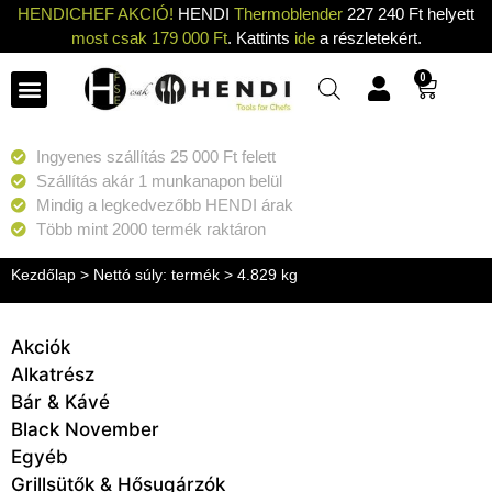
HENDICHEF AKCIÓ!
HENDI
Thermoblender
227 240 Ft helyett
most csak 179 000 Ft
. Kattints
ide
a részletekért.
0
Ingyenes szállítás 25 000 Ft felett
Szállítás akár 1 munkanapon belül
Mindig a legkedvezőbb HENDI árak
Több mint 2000 termék raktáron
Kezdőlap
> Nettó súly: termék > 4.829 kg
Akciók
Alkatrész
Bár & Kávé
Black November
Egyéb
Grillsütők & Hősugárzók