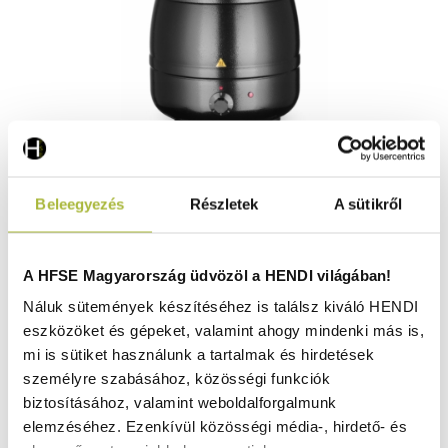
Leves melegentartó – 8 L – 230V / 435W – ø340x(H)360
Beleegyezés
Részletek
A sütikről
mm - HENDI 860083
Raktáron
A HFSE Magyarország üdvözöl a HENDI világában!
Náluk sütemények készítéséhez is találsz kiváló HENDI
eszközöket és gépeket, valamint ahogy mindenki más is,
28.720
Ft
mi is sütiket használunk a tartalmak és hirdetések
(
22.614
Ft
+ ÁFA)
személyre szabásához, közösségi funkciók
biztosításához, valamint weboldalforgalmunk
KOSÁRBA
elemzéséhez. Ezenkívül közösségi média-, hirdető- és