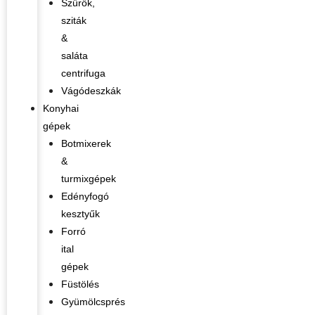
Szűrők,
sziták
&
saláta
centrifuga
Vágódeszkák
Konyhai
gépek
Botmixerek
&
turmixgépek
Edényfogó
kesztyűk
Forró
ital
gépek
Füstölés
Gyümölcsprés