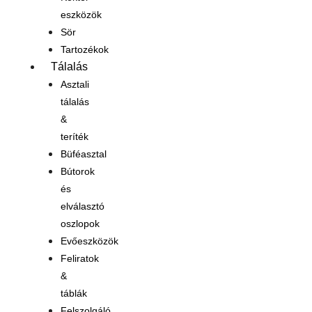
eszközök
Sör
Tartozékok
Tálalás
Asztali
tálalás
&
teríték
Büféasztal
Bútorok
és
elválasztó
oszlopok
Evőeszközök
Feliratok
&
táblák
Felszolgáló