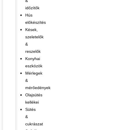
&
időzítők
Hús
előkészítés
Kések,
szeletelők
&
reszelők
Konyhai
eszközök
Mérlegek
&
mérőedények
Olajsütés
kellékei
Sütés
&
cukrászat