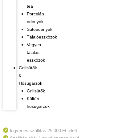
tea
Porcelán
edények
Sütőedények
Tálalóeszközök
Vegyes
tálalás
eszközök
Grillsütők
&
Hősugárzók
Grillsütők
Kültéri
hősugárzók
Ingyenes szállítás 25 000 Ft felett