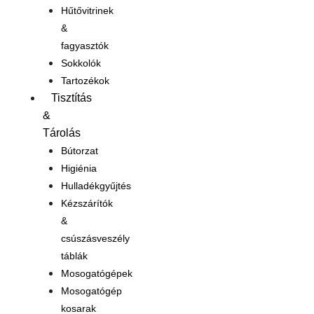
Hűtővitrinek
&
fagyasztók
Sokkolók
Tartozékok
Tisztítás
&
Tárolás
Bútorzat
Higiénia
Hulladékgyűjtés
Kézszárítók
&
csúszásveszély
táblák
Mosogatógépek
Mosogatógép
kosarak