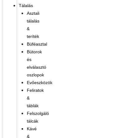
Tálalás
Asztali
tálalás
&
teríték
Büféasztal
Bútorok
és
elválasztó
oszlopok
Evőeszközök
Feliratok
&
táblák
Felszolgáló
tálcák
Kávé
&