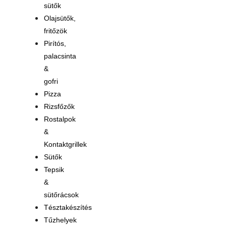
sütők
Olajsütők,
fritőzök
Pirítós,
palacsinta
&
gofri
Pizza
Rizsfőzők
Rostalpok
&
Kontaktgrillek
Sütők
Tepsik
&
sütőrácsok
Tésztakészítés
Tűzhelyek