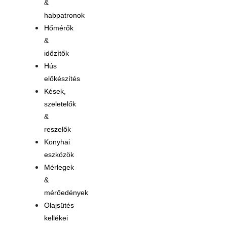
&
habpatronok
Hőmérők
&
időzítők
Hús
előkészítés
Kések,
szeletelők
&
reszelők
Konyhai
eszközök
Mérlegek
&
mérőedények
Olajsütés
kellékei