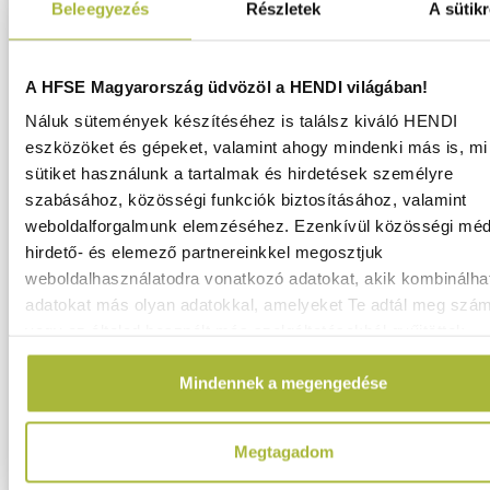
Beleegyezés
Részletek
A sütikr
Vágóeszközök,
szeletelők
&
A HFSE Magyarország üdvözöl a HENDI világában!
reszelők
Náluk sütemények készítéséhez is találsz kiváló HENDI
Vákuumcsomagolás
eszközöket és gépeket, valamint ahogy mindenki más is, mi 
Hűtők
sütiket használunk a tartalmak és hirdetések személyre
&
szabásához, közösségi funkciók biztosításához, valamint
Fagyasztók
weboldalforgalmunk elemzéséhez. Ezenkívül közösségi méd
Bárhűtők
hirdető- és elemező partnereinkkel megosztjuk
Hűtőpultok
weboldalhasználatodra vonatkozó adatokat, akik kombinálha
&
adatokat más olyan adatokkal, amelyeket Te adtál meg szá
fagyasztók
vagy az általad használt más szolgáltatásokból gyűjtöttek.
Hűtőszekrények
&
Mindennek a megengedése
fagyasztók
Hűtővitrinek
&
Megtagadom
fagyasztók