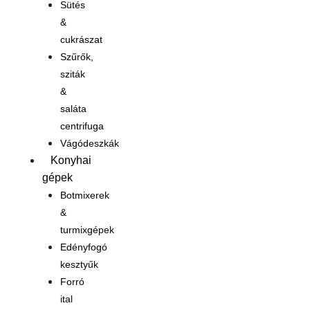
Sütés
&
cukrászat
Szűrők,
sziták
&
saláta
centrifuga
Vágódeszkák
Konyhai
gépek
Botmixerek
&
turmixgépek
Edényfogó
kesztyűk
Forró
ital