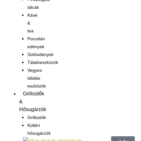
tálcák
Kávé
&
tea
Porcelán
edények
Sütőedények
Tálalóeszközök
Vegyes
tálalás
eszközök
Grillsütők
&
Hősugárzók
Grillsütők
Kültéri
hősugárzók