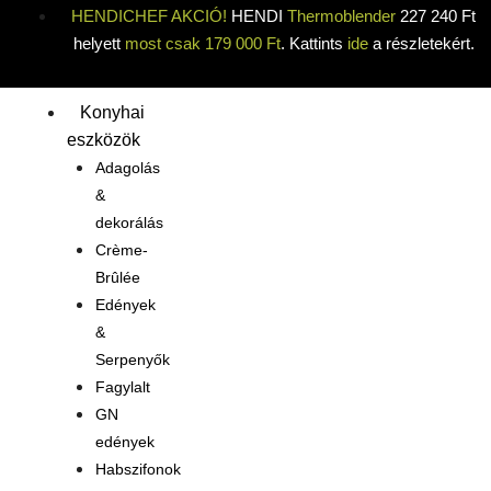
HENDICHEF AKCIÓ!
HENDI
Thermoblender
227 240 Ft
helyett
most csak 179 000 Ft
. Kattints
ide
a részletekért.
Konyhai
eszközök
Adagolás
&
dekorálás
Crème-
Brûlée
Edények
&
Serpenyők
Fagylalt
GN
edények
Habszifonok