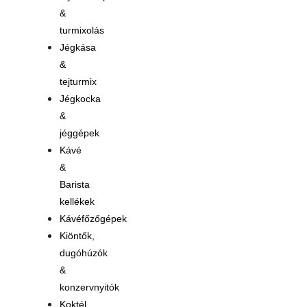
&
turmixolás
Jégkása
&
tejturmix
Jégkocka
&
jéggépek
Kávé
&
Barista
kellékek
Kávéfőzőgépek
Kiöntők,
dugóhúzók
&
konzervnyitók
Koktél