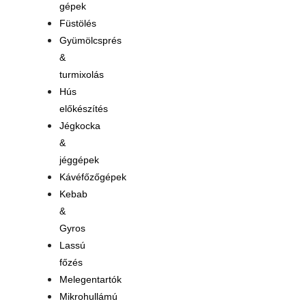
gépek
Füstölés
Gyümölcsprés
&
turmixolás
Hús
előkészítés
Jégkocka
&
jéggépek
Kávéfőzőgépek
Kebab
&
Gyros
Lassú
főzés
Melegentartók
Mikrohullámú