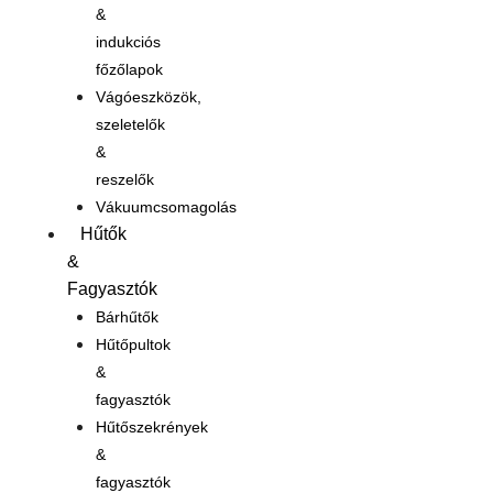
&
indukciós
főzőlapok
Vágóeszközök,
szeletelők
&
reszelők
Vákuumcsomagolás
Hűtők
&
Fagyasztók
Bárhűtők
Hűtőpultok
&
fagyasztók
Hűtőszekrények
&
fagyasztók