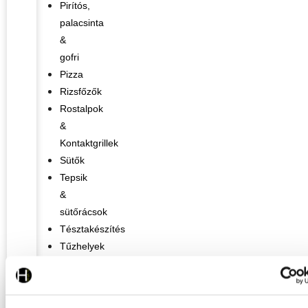
Pirítós,
palacsinta
&
gofri
Pizza
Rizsfőzők
Rostalpok
&
Kontaktgrillek
Sütők
Tepsik
&
sütőrácsok
Tésztakészítés
Tűzhelyek
&
indukciós
főzőlapok