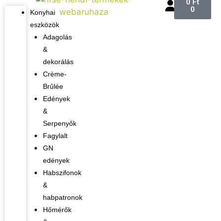
0
Ft
0
Konyhai
eszközök
Adagolás
&
dekorálás
Crème-
Brûlée
Edények
&
Serpenyők
Fagylalt
GN
edények
Habszifonok
&
habpatronok
Hőmérők