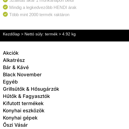
Szállítás akár 1 munkanapon belül
Mindig a legkedvezőbb HENDI árak
Több mint 2000 termék raktáron
Kezdőlap
> Nettó súly: termék > 4.92 kg
Akciók
Alkatrész
Bár & Kávé
Black November
Egyéb
Grillsütők & Hősugárzók
Hűtők & Fagyasztók
Kifutott termékek
Konyhai eszközök
Konyhai gépek
Őszi Vásár