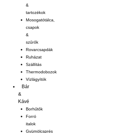
&
tartozékok
Mosogatótálca,
csapok
&
szűrők
Rovarcsapdák
Ruházat
Szállítás
Thermodobozok
Vízlágyítók
Bár
&
Kávé
Borhűtők
Forró
italok
Gyümölcsprés