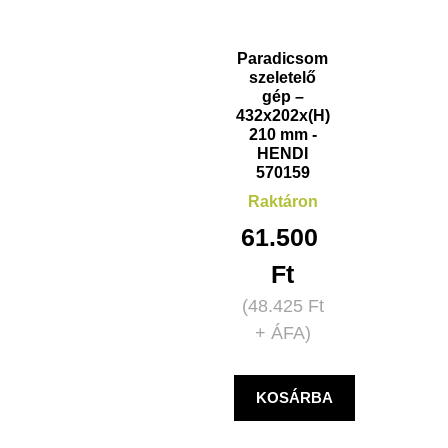
Paradicsom
szeletelő
gép –
432x202x(H)
210 mm -
HENDI
570159
Raktáron
61.500
Ft
(
48.425
Ft
+ ÁFA)
KOSÁRBA