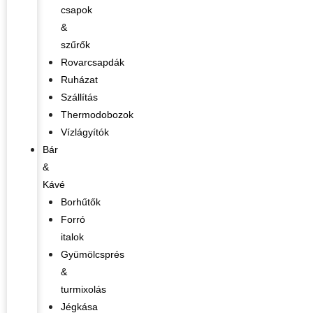
csapok
&
szűrők
Rovarcsapdák
Ruházat
Szállítás
Thermodobozok
Vízlágyítók
Bár
&
Kávé
Borhűtők
Forró
italok
Gyümölcsprés
&
turmixolás
Jégkása