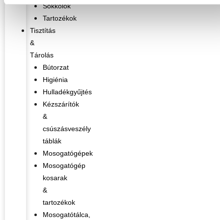
Sokkolók
Tartozékok
Tisztítás
&
Tárolás
Bútorzat
Higiénia
Hulladékgyűjtés
Kézszárítók
&
csúszásveszély
táblák
Mosogatógépek
Mosogatógép
kosarak
&
tartozékok
Mosogatótálca,