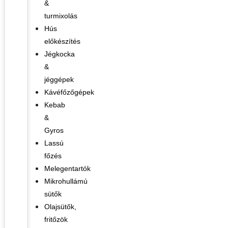
&
turmixolás
Hús
előkészítés
Jégkocka
&
jéggépek
Kávéfőzőgépek
Kebab
&
Gyros
Lassú
főzés
Melegentartók
Mikrohullámú
sütők
Olajsütők,
fritőzök