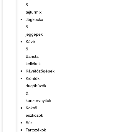
&
tejturmix
Jégkocka
&
jéggépek
Kávé
&
Barista
kellékek
Kávéfőzőgépek
Kiöntők,
dugóhúzók
&
konzervnyitók
Koktél
eszközök
Sör
Tartozékok