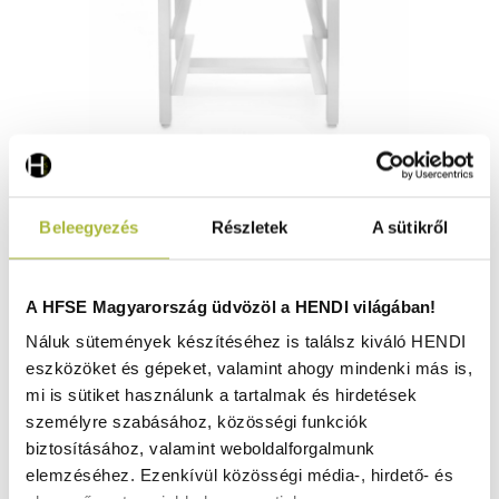
Állvány a K40 mosogatógéphez HENDI,
Beleegyezés
Részletek
A sütikről
470x500x(H)500mm - HENDI 222980
Raktáron
A HFSE Magyarország üdvözöl a HENDI világában!
Náluk sütemények készítéséhez is találsz kiváló HENDI
eszközöket és gépeket, valamint ahogy mindenki más is,
91.350
Ft
mi is sütiket használunk a tartalmak és hirdetések
(
71.929
Ft
+ ÁFA)
személyre szabásához, közösségi funkciók
biztosításához, valamint weboldalforgalmunk
KOSÁRBA
elemzéséhez. Ezenkívül közösségi média-, hirdető- és