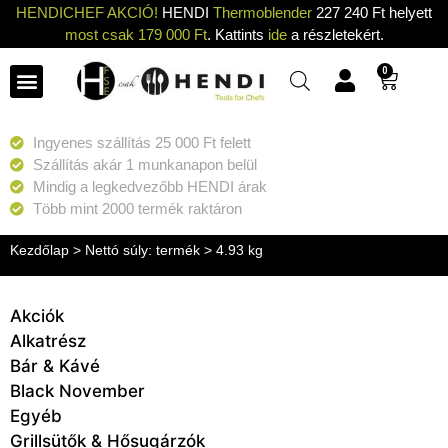
HENDICHEF AKCIÓ!
HENDI
Thermoblender
227 240 Ft helyett
most csak 179 000 Ft
. Kattints
ide
a részletekért.
0
Ingyenes szállítás 25 000 Ft felett
Szállítás akár 1 munkanapon belül
Mindig a legkedvezőbb HENDI árak
Több mint 2000 termék raktáron
Kezdőlap
> Nettó súly: termék > 4.93 kg
Akciók
Alkatrész
Bár & Kávé
Black November
Egyéb
Grillsütők & Hősugárzók