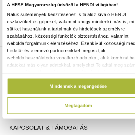
A HFSE Magyarország üdvözöl a HENDI világában!
Náluk sütemények készítéséhez is találsz kiváló HENDI
Ingyenes szállítás 25 000 Ft felett
eszközöket és gépeket, valamint ahogy mindenki más is, mi 
Szállítás akár 1 munkanapon belül
sütiket használunk a tartalmak és hirdetések személyre
Mindig a legkedvezőbb HENDI árak
szabásához, közösségi funkciók biztosításához, valamint
Több mint 2000 termék raktáron
weboldalforgalmunk elemzéséhez. Ezenkívül közösségi méd
hirdető- és elemező partnereinkkel megosztjuk
ELÉRHETŐSÉGEINK
weboldalhasználatodra vonatkozó adatokat, akik kombinálha
adatokat más olyan adatokkal, amelyeket Te adtál meg szá
vagy az általad használt más szolgáltatásokból gyűjtöttek.
06 (1) 770 1100
info@hfse.hu
Mindennek a megengedése
Megtagadom
KAPCSOLAT & TÁMOGATÁS