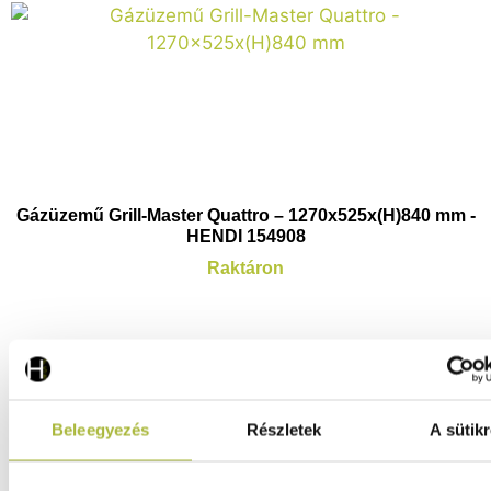
Gázüzemű Grill-Master Quattro – 1270x525x(H)840 mm -
HENDI 154908
Raktáron
244.740
Ft
(
192.709
Ft
+ ÁFA)
Beleegyezés
Részletek
A sütikr
KOSÁRBA