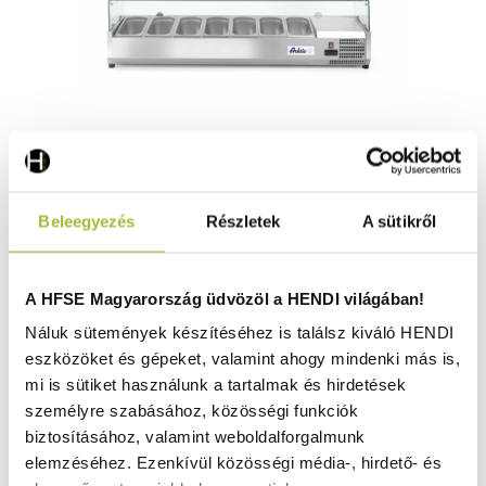
Pultra helyezhető feltéthűtő GN 1/3 – 7x GN 1/3 – 230V /
Beleegyezés
Részletek
A sütikről
180W – 0/8˚C – 1605x395x(H)430 mm - HENDI 232989
Nincs raktáron
A HFSE Magyarország üdvözöl a HENDI világában!
Náluk sütemények készítéséhez is találsz kiváló HENDI
eszközöket és gépeket, valamint ahogy mindenki más is,
252.990
Ft
mi is sütiket használunk a tartalmak és hirdetések
(
199.205
Ft
+ ÁFA)
személyre szabásához, közösségi funkciók
biztosításához, valamint weboldalforgalmunk
KOSÁRBA
elemzéséhez. Ezenkívül közösségi média-, hirdető- és