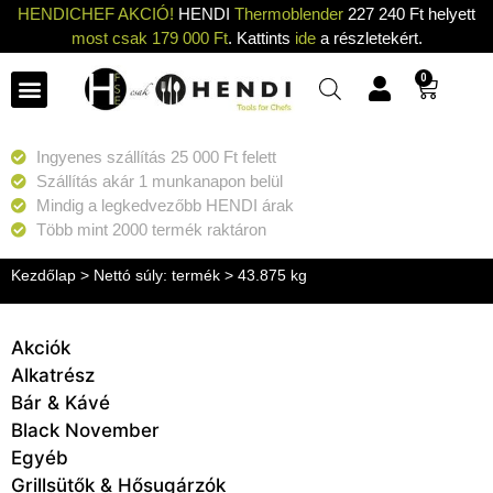
HENDICHEF AKCIÓ!
HENDI
Thermoblender
227 240 Ft helyett
most csak 179 000 Ft
. Kattints
ide
a részletekért.
0
Ingyenes szállítás 25 000 Ft felett
Szállítás akár 1 munkanapon belül
Mindig a legkedvezőbb HENDI árak
Több mint 2000 termék raktáron
Kezdőlap
> Nettó súly: termék > 43.875 kg
Akciók
Alkatrész
Bár & Kávé
Black November
Egyéb
Grillsütők & Hősugárzók