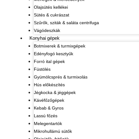
Olajsütés kellékei
Sütés & cukrászat
Szűrők, sziták & saláta centrifuga
Vágódeszkák
Konyhai gépek
Botmixerek & turmixgépek
Edényfogó kesztyűk
Forró ital gépek
Füstölés
Gyümölcsprés & turmixolás
Hús előkészítés
Jégkocka & jéggépek
Kávéfőzőgépek
Kebab & Gyros
Lassú főzés
Melegentartók
Mikrohullámú sütők