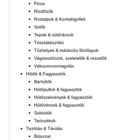
Pizza
Rizsfőzők
Rostalpok & Kontaktgrillek
Sütők
Tepsik & sütőrácsok
Tésztakészítés
Tűzhelyek & indukciós főzőlapok
Vágóeszközök, szeletelők & reszelők
Vákuumcsomagolás
Hűtők & Fagyasztók
Bárhűtők
Hűtőpultok & fagyasztók
Hűtőszekrények & fagyasztók
Hűtővitrinek & fagyasztók
Sokkolók
Tartozékok
Tisztítás & Tárolás
Bútorzat