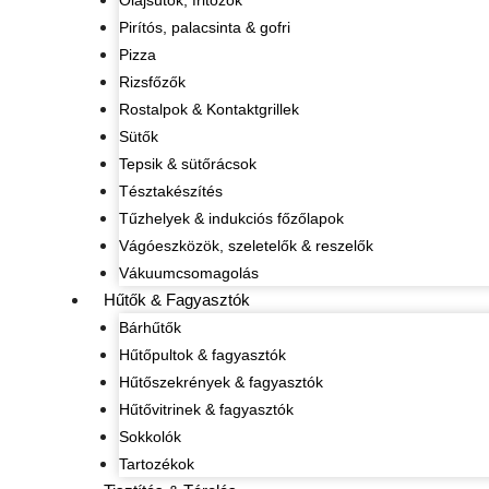
Olajsütők, fritőzök
Pirítós, palacsinta & gofri
Pizza
Rizsfőzők
Rostalpok & Kontaktgrillek
Sütők
Tepsik & sütőrácsok
Tésztakészítés
Tűzhelyek & indukciós főzőlapok
Vágóeszközök, szeletelők & reszelők
Vákuumcsomagolás
Hűtők & Fagyasztók
Bárhűtők
Hűtőpultok & fagyasztók
Hűtőszekrények & fagyasztók
Hűtővitrinek & fagyasztók
Sokkolók
Tartozékok