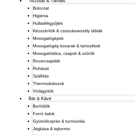
Tisztítás & Tárolás
Bútorzat
Higiénia
Hulladékgyűjtés
Kézszárítók & csúszásveszély táblák
Mosogatógépek
Mosogatógép kosarak & tartozékok
Mosogatótálca, csapok & szűrők
Rovarcsapdák
Ruházat
Szállítás
Thermodobozok
Vízlágyítók
Bár & Kávé
Borhűtők
Forró italok
Gyümölcsprés & turmixolás
Jégkása & tejturmix