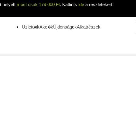
 helyett
most csak 179 000 Ft
. Kattints
ide
a részletekért.
Üzletünk
Akciók
Újdonságok
Alkatrészek