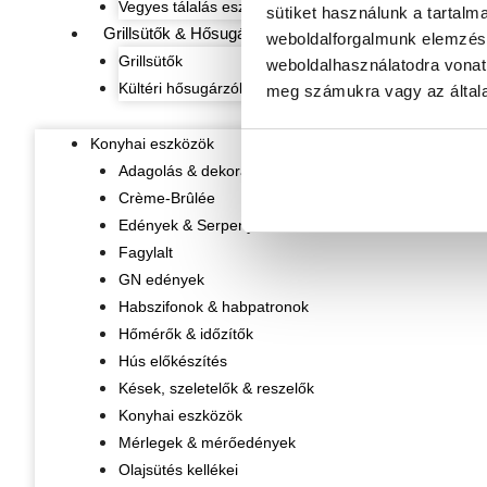
Vegyes tálalás eszközök
sütiket használunk a tartalm
Grillsütők & Hősugárzók
weboldalforgalmunk elemzésé
Grillsütők
weboldalhasználatodra vonat
Kültéri hősugárzók
meg számukra vagy az általa
Konyhai eszközök
Adagolás & dekorálás
Crème-Brûlée
Edények & Serpenyők
Fagylalt
GN edények
Habszifonok & habpatronok
Hőmérők & időzítők
Hús előkészítés
Kések, szeletelők & reszelők
Konyhai eszközök
Mérlegek & mérőedények
Olajsütés kellékei