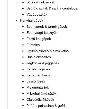
Sütés & cukrászat
Szűrők, sziták & saláta centrifuga
Vágódeszkák
Konyhai gépek
Botmixerek & turmixgépek
Edényfogó kesztyűk
Forró ital gépek
Füstölés
Gyümölcsprés & turmixolás
Hús előkészítés
Jégkocka & jéggépek
Kávéfőzőgépek
Kebab & Gyros
Lassú főzés
Melegentartók
Mikrohullámú sütők
Olajsütők, fritőzök
Pirítós, palacsinta & gofri