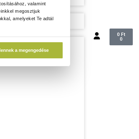
tosításához, valamint
einkkel megosztjuk
kkal, amelyeket Te adtál
0
Ft
0
dennek a megengedése