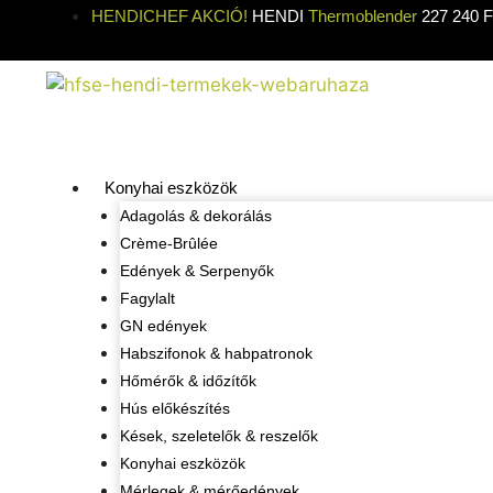
HENDICHEF AKCIÓ!
HENDI
Thermoblender
227 240 Ft
Konyhai eszközök
Adagolás & dekorálás
Crème-Brûlée
Edények & Serpenyők
Fagylalt
GN edények
Habszifonok & habpatronok
Hőmérők & időzítők
Hús előkészítés
Kések, szeletelők & reszelők
Konyhai eszközök
Mérlegek & mérőedények