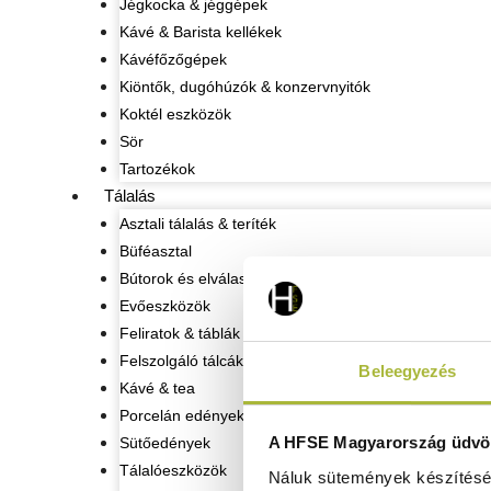
Jégkocka & jéggépek
Kávé & Barista kellékek
Kávéfőzőgépek
Kiöntők, dugóhúzók & konzervnyitók
Koktél eszközök
Sör
Tartozékok
Tálalás
Asztali tálalás & teríték
Büféasztal
Bútorok és elválasztó oszlopok
Evőeszközök
Feliratok & táblák
Felszolgáló tálcák
Beleegyezés
Kávé & tea
Porcelán edények
A HFSE Magyarország üdvöz
Sütőedények
Tálalóeszközök
Náluk sütemények készítéséh