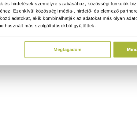
ak és hirdetések személyre szabásához, közösségi funkciók biz
hez. Ezenkívül közösségi média-, hirdető- és elemező partner
kozó adatokat, akik kombinálhatják az adatokat más olyan adato
d használt más szolgáltatásokból gyűjtöttek.
Megtagadom
Min