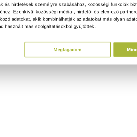
ak és hirdetések személyre szabásához, közösségi funkciók biz
hez. Ezenkívül közösségi média-, hirdető- és elemező partner
kozó adatokat, akik kombinálhatják az adatokat más olyan adato
d használt más szolgáltatásokból gyűjtöttek.
Megtagadom
Min