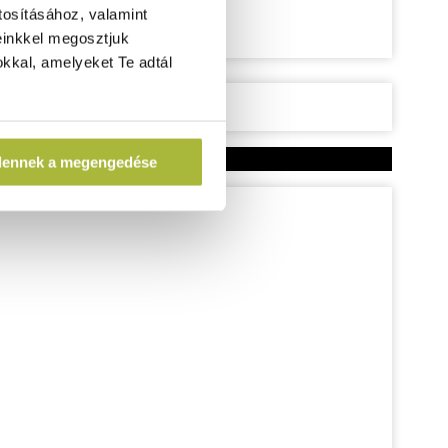
tosításához, valamint
einkkel megosztjuk
kkal, amelyeket Te adtál
dennek a megengedése