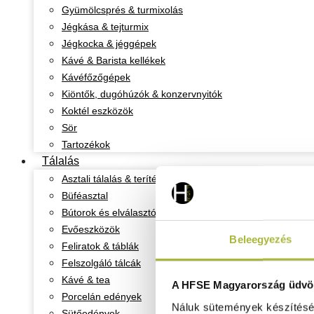
Gyümölcsprés & turmixolás
Jégkása & tejturmix
Jégkocka & jéggépek
Kávé & Barista kellékek
Kávéfőzőgépek
Kiöntők, dugóhúzók & konzervnyitók
Koktél eszközök
Sör
Tartozékok
Tálalás
Asztali tálalás & teríték
Büféasztal
Bútorok és elválasztó oszlopok
Evőeszközök
Beleegyezés
Feliratok & táblák
Felszolgáló tálcák
Kávé & tea
A HFSE Magyarország üdvöz
Porcelán edények
Náluk sütemények készítéséh
Sütőedények