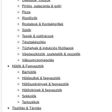
Olajsütők, fritőzök
Pirítós, palacsinta & gofri
Pizza
Rizsfőzők
Rostalpok & Kontaktgrillek
Sütők
Tepsik & sütőrácsok
Tésztakészítés
Tűzhelyek & indukciós főzőlapok
Vágóeszközök, szeletelők & reszelők
Vákuumcsomagolás
Hűtők & Fagyasztók
Bárhűtők
Hűtőpultok & fagyasztók
Hűtőszekrények & fagyasztók
Hűtővitrinek & fagyasztók
Sokkolók
Tartozékok
Tisztítás & Tárolás