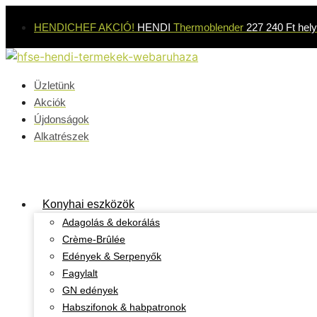
Kilépés
HENDICHEF AKCIÓ!
HENDI
Thermoblender
227 240 Ft hely
a
tartalomba
Üzletünk
Akciók
Újdonságok
Alkatrészek
Konyhai eszközök
Adagolás & dekorálás
Crème-Brûlée
Edények & Serpenyők
Fagylalt
GN edények
Habszifonok & habpatronok