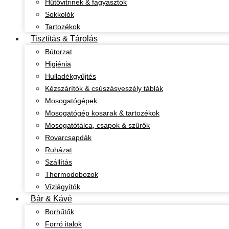
Hűtővitrinek & fagyasztók
Sokkolók
Tartozékok
Tisztítás & Tárolás
Bútorzat
Higiénia
Hulladékgyűjtés
Kézszárítók & csúszásveszély táblák
Mosogatógépek
Mosogatógép kosarak & tartozékok
Mosogatótálca, csapok & szűrők
Rovarcsapdák
Ruházat
Szállítás
Thermodobozok
Vízlágyítók
Bár & Kávé
Borhűtők
Forró italok