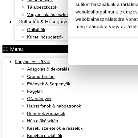
sütiket használunk a tartalm
Tálalóeszközök
weboldalforgalmunk elemzésé
Vegyes tálalás eszközök
weboldalhasználatodra vonat
Grillsütők & Hősugárzók
meg számukra vagy az általa
Grillsütők
Kültéri hősugárzók
Menü
Konyhai eszközök
Adagolás & dekorálás
Crème-Brûlée
Edények & Serpenyők
Fagylalt
GN edények
Habszifonok & habpatronok
Hőmérők & időzítők
Hús előkészítés
Kések, szeletelők & reszelők
Konyhai eszközök