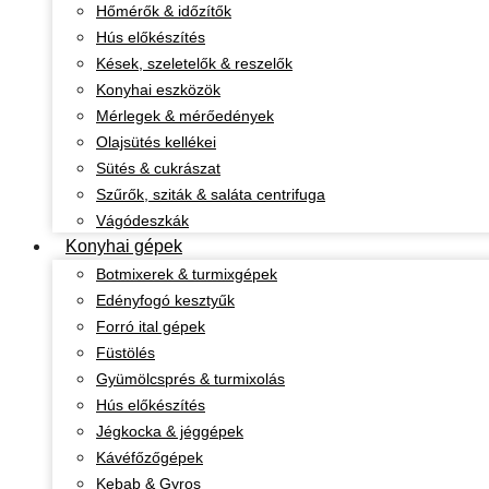
Hőmérők & időzítők
Hús előkészítés
Kések, szeletelők & reszelők
Konyhai eszközök
Mérlegek & mérőedények
Olajsütés kellékei
Sütés & cukrászat
Szűrők, sziták & saláta centrifuga
Vágódeszkák
Konyhai gépek
Botmixerek & turmixgépek
Edényfogó kesztyűk
Forró ital gépek
Füstölés
Gyümölcsprés & turmixolás
Hús előkészítés
Jégkocka & jéggépek
Kávéfőzőgépek
Kebab & Gyros