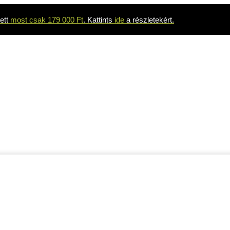
ett
most csak 179 000 Ft
. Kattints
ide
a részletekért.