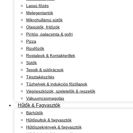
Lassú főzés
Melegentartók
Mikrohullámú sütők
Olajsütők, fritőzök
Pirítós, palacsinta & gofri
Pizza
Rizsfőzők
Rostalpok & Kontaktgrillek
Sütők
Tepsik & sütőrácsok
Tésztakészítés
Tűzhelyek & indukciós főzőlapok
Vágóeszközök, szeletelők & reszelők
Vákuumcsomagolás
Hűtők & Fagyasztók
Bárhűtők
Hűtőpultok & fagyasztók
Hűtőszekrények & fagyasztók