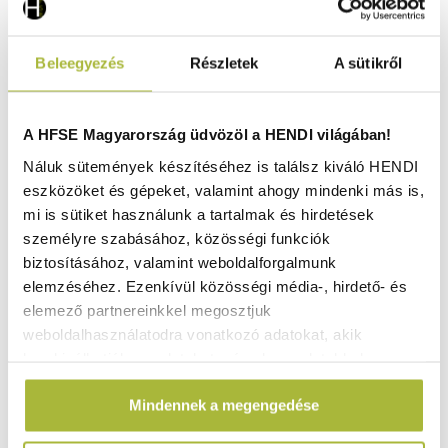
Beleegyezés
Részletek
A sütikről
A HFSE Magyarország üdvözöl a HENDI világában!
Náluk sütemények készítéséhez is találsz kiváló HENDI
eszközöket és gépeket, valamint ahogy mindenki más is,
mi is sütiket használunk a tartalmak és hirdetések
személyre szabásához, közösségi funkciók
biztosításához, valamint weboldalforgalmunk
elemzéséhez. Ezenkívül közösségi média-, hirdető- és
elemező partnereinkkel megosztjuk
weboldalhasználatodra vonatkozó adatokat, akik
kombinálhatják az adatokat más olyan adatokkal,
Pizza spatula, HENDI, Narancs, 263x132x(H)17mm -
HENDI 855638
amelyeket Te adtál meg számukra vagy az általad
Mindennek a megengedése
használt más szolgáltatásokból gyűjtöttek.
Raktáron