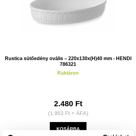
Rustica sütőedény ovális – 220x130x(H)40 mm - HENDI
786321
Raktáron
2.480
Ft
(
1.953
Ft
+ ÁFA)
KOSÁRBA