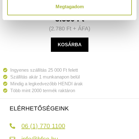
Megtagadom
3.530
Ft
(
2.780
Ft
+ ÁFA)
KOSÁRBA
Ingyenes szállítás 25 000 Ft felett
Szállítás akár 1 munkanapon belül
Mindig a legkedvezőbb HENDI árak
Több mint 2000 termék raktáron
ELÉRHETŐSÉGEINK
06 (1) 770 1100
info@hfse.hu