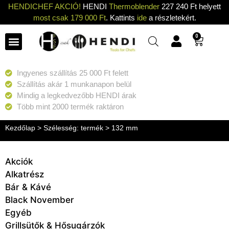
HENDICHEF AKCIÓ!
HENDI
Thermoblender
227 240 Ft helyett
most csak 179 000 Ft
. Kattints
ide
a részletekért.
0
Ingyenes szállítás 25 000 Ft felett
Szállítás akár 1 munkanapon belül
Mindig a legkedvezőbb HENDI árak
Több mint 2000 termék raktáron
Kezdőlap
> Szélesség: termék > 132 mm
Akciók
Alkatrész
Bár & Kávé
Black November
Egyéb
Grillsütők & Hősugárzók