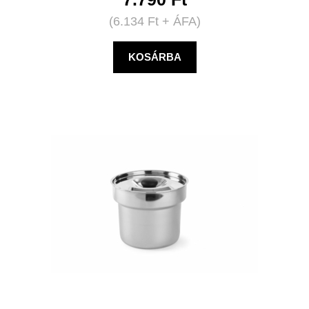
(
6.134
Ft
+ ÁFA)
KOSÁRBA