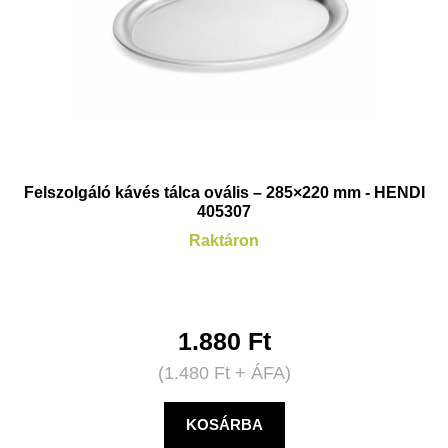
Felszolgáló kávés tálca ovális – 285×220 mm - HENDI
405307
Raktáron
1.880
Ft
(
1.480
Ft
+ ÁFA)
KOSÁRBA