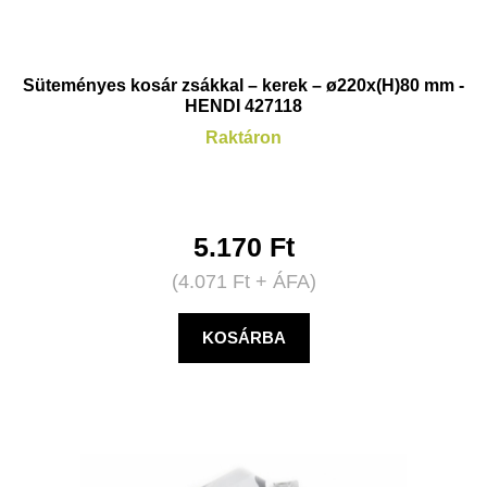
Süteményes kosár zsákkal – kerek – ø220x(H)80 mm -
HENDI 427118
Raktáron
5.170
Ft
(
4.071
Ft
+ ÁFA)
KOSÁRBA