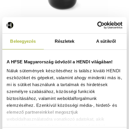
Kagylófőző edény- fedővel – 3 L – ø210x(H)200 mm -
Beleegyezés
Részletek
A sütikről
HENDI 625057
Raktáron
A HFSE Magyarország üdvözöl a HENDI világában!
Náluk sütemények készítéséhez is találsz kiváló HENDI
eszközöket és gépeket, valamint ahogy mindenki más is,
6.530
Ft
mi is sütiket használunk a tartalmak és hirdetések
(
5.142
Ft
+ ÁFA)
személyre szabásához, közösségi funkciók
biztosításához, valamint weboldalforgalmunk
KOSÁRBA
elemzéséhez. Ezenkívül közösségi média-, hirdető- és
elemező partnereinkkel megosztjuk
weboldalhasználatodra vonatkozó adatokat, akik
kombinálhatják az adatokat más olyan adatokkal,