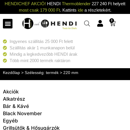
HENDICHEF AKCIÓ!
HENDI
Thermoblender
227 240 Ft helyett
most csak 179 000 Ft
. Kattints
ide
a részletekért.
0
Ingyenes szállítás 25 000 Ft felett
Szállítás akár 1 munkanapon belül
Mindig a legkedvezőbb HENDI árak
Több mint 2000 termék raktáron
Kezdőlap
> Szélesség: termék > 220 mm
Akciók
Alkatrész
Bár & Kávé
Black November
Egyéb
Grillsütők & Hősugárzók