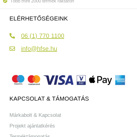
Több mint 2000 termék raktáron
ELÉRHETŐSÉGEINK
06 (1) 770 1100
info@hfse.hu
KAPCSOLAT & TÁMOGATÁS
Márkabolt & Kapcsolat
Projekt ajánlatkérés
Terméktámogatás