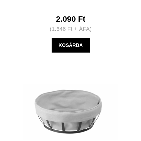
2.090
Ft
(
1.646
Ft
+ ÁFA)
KOSÁRBA