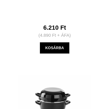
6.210
Ft
(
4.890
Ft
+ ÁFA)
KOSÁRBA