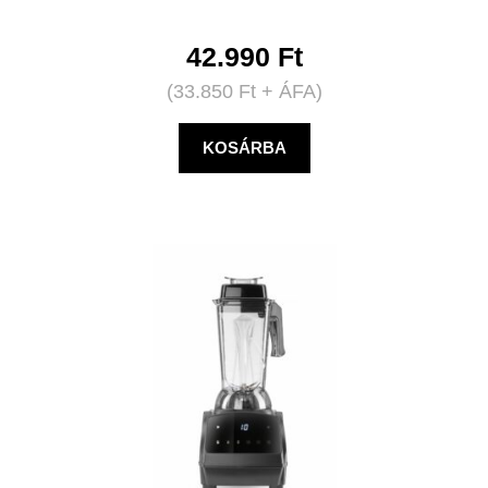
42.990
Ft
(
33.850
Ft
+ ÁFA)
KOSÁRBA