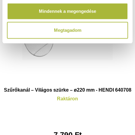
amelyeket Te adtál meg számukra vagy az általad
Mindennek a megengedése
használt más szolgáltatásokból gyűjtöttek.
Megtagadom
Szűrőkanál – Világos szürke – ø220 mm - HENDI 640708
Raktáron
7.790
Ft