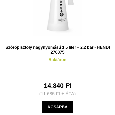
Szórópisztoly nagynyomású 1,5 liter – 2,2 bar - HENDI
270875
Raktáron
14.840
Ft
(
11.685
Ft
+ ÁFA)
KOSÁRBA