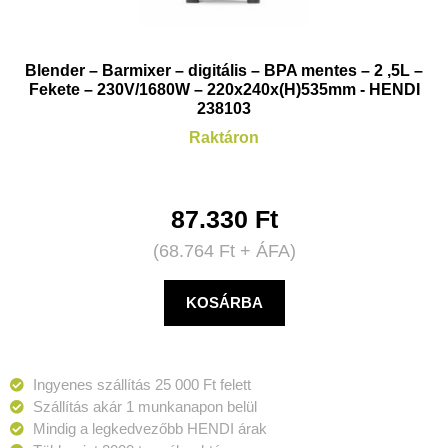
Blender – Barmixer – digitális – BPA mentes – 2 ,5L –
Fekete – 230V/1680W – 220x240x(H)535mm - HENDI
238103
Raktáron
87.330
Ft
(
68.764
Ft
+ ÁFA)
KOSÁRBA
Ingyenes szállítás 25 000 Ft felett
Szállítás akár 1 munkanapon belül
Mindig a legkedvezőbb HENDI árak