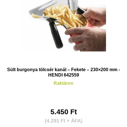
Sült burgonya tölcsér kanál – Fekete – 230×200 mm -
HENDI 642559
Raktáron
5.450
Ft
(
4.291
Ft
+ ÁFA)