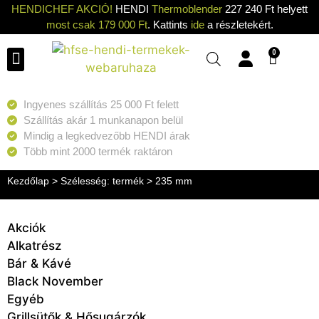
HENDICHEF AKCIÓ!
HENDI
Thermoblender
227 240 Ft helyett
most csak 179 000 Ft
. Kattints
ide
a részletekért.
0
Ingyenes szállítás 25 000 Ft felett
Szállítás akár 1 munkanapon belül
Mindig a legkedvezőbb HENDI árak
Több mint 2000 termék raktáron
Kezdőlap
> Szélesség: termék > 235 mm
Akciók
Alkatrész
Bár & Kávé
Black November
Egyéb
Grillsütők & Hősugárzók