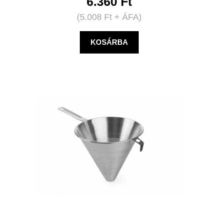
6.360
Ft
(
5.008
Ft
+ ÁFA)
KOSÁRBA