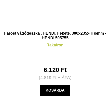
Farost vágódeszka , HENDI, Fekete, 300x235x(H)6mm -
HENDI 505755
Raktáron
6.120
Ft
(
4.819
Ft
+ ÁFA)
KOSÁRBA