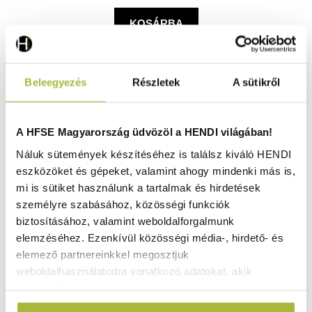
KOSÁRBA
Beleegyezés
Részletek
A sütikről
A HFSE Magyarország üdvözöl a HENDI világában!
Náluk sütemények készítéséhez is találsz kiváló HENDI
eszközöket és gépeket, valamint ahogy mindenki más is,
mi is sütiket használunk a tartalmak és hirdetések
személyre szabásához, közösségi funkciók
biztosításához, valamint weboldalforgalmunk
elemzéséhez. Ezenkívül közösségi média-, hirdető- és
elemező partnereinkkel megosztjuk
weboldalhasználatodra vonatkozó adatokat, akik
kombinálhatják az adatokat más olyan adatokkal,
Farost vágódeszka , HENDI, Barna, 300x235x(H)6mm -
HENDI 505724
amelyeket Te adtál meg számukra vagy az általad