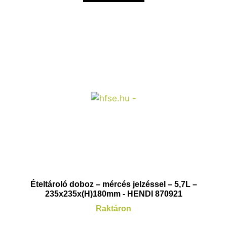
Ételtároló doboz – mércés jelzéssel – 5,7L –
235x235x(H)180mm - HENDI 870921
Raktáron