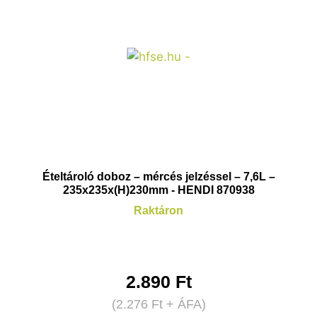
Ételtároló doboz – mércés jelzéssel – 7,6L –
235x235x(H)230mm - HENDI 870938
Raktáron
2.890
Ft
(
2.276
Ft
+ ÁFA)