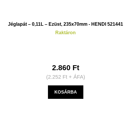
Jéglapát – 0,11L – Ezüst, 235x70mm - HENDI 521441
Raktáron
2.860
Ft
(
2.252
Ft
+ ÁFA)
KOSÁRBA