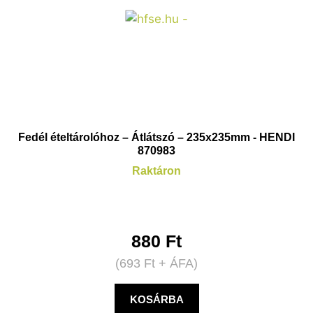
Fedél ételtárolóhoz – Átlátszó – 235x235mm - HENDI
870983
Raktáron
880
Ft
(
693
Ft
+ ÁFA)
KOSÁRBA