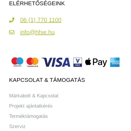
ELÉRHETŐSÉGEINK
06 (1) 770 1100
info@hfse.hu
KAPCSOLAT & TÁMOGATÁS
Márkabolt & Kapcsolat
Projekt ajánlatkérés
Terméktámogatás
Szerviz