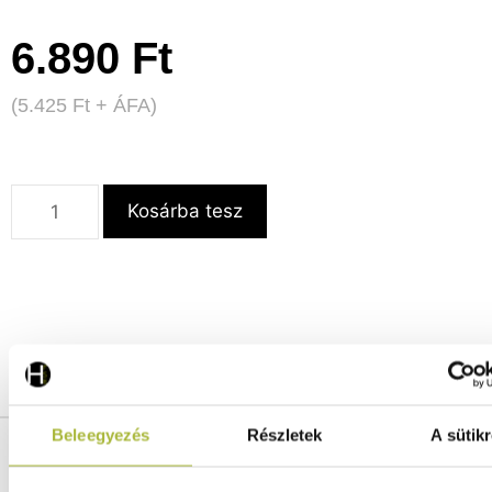
6.890
Ft
(
5.425
Ft
+ ÁFA)
Kosárba tesz
Részletek
Szállítás és fizetés
Beleegyezés
Részletek
A sütikr
Gyártói cikkszám:
901946
Gyártó:
HENDI