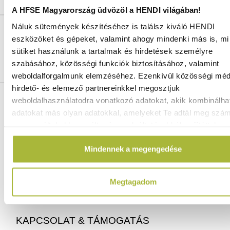
A HFSE Magyarország üdvözöl a HENDI világában!
Náluk sütemények készítéséhez is találsz kiváló HENDI
Ingyenes szállítás 25 000 Ft felett
eszközöket és gépeket, valamint ahogy mindenki más is, mi 
Szállítás akár 1 munkanapon belül
sütiket használunk a tartalmak és hirdetések személyre
Mindig a legkedvezőbb HENDI árak
szabásához, közösségi funkciók biztosításához, valamint
Több mint 2000 termék raktáron
weboldalforgalmunk elemzéséhez. Ezenkívül közösségi méd
hirdető- és elemező partnereinkkel megosztjuk
ELÉRHETŐSÉGEINK
weboldalhasználatodra vonatkozó adatokat, akik kombinálha
adatokat más olyan adatokkal, amelyeket Te adtál meg szá
vagy az általad használt más szolgáltatásokból gyűjtöttek.
06 (1) 770 1100
info@hfse.hu
Mindennek a megengedése
Megtagadom
KAPCSOLAT & TÁMOGATÁS