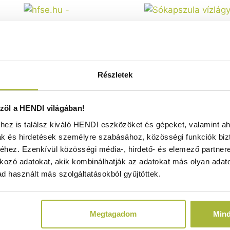
Részletek
letták vízlágyításhoz – 10 kg -
Sókapszula vízlágyításh
HENDI 237984
231265
öl a HENDI világában!
Nincs raktáron
Nincs raktáro
ez is találsz kiváló HENDI eszközöket és gépeket, valamint ah
ak és hirdetések személyre szabásához, közösségi funkciók biz
hez. Ezenkívül közösségi média-, hirdető- és elemező partner
kozó adatokat, akik kombinálhatják az adatokat más olyan adato
3.860
Ft
7.690
Ft
d használt más szolgáltatásokból gyűjtöttek.
(
3.039
Ft
+ ÁFA)
(
6.055
Ft
+ ÁF
Megtagadom
Min
KOSÁRBA
KOSÁRBA