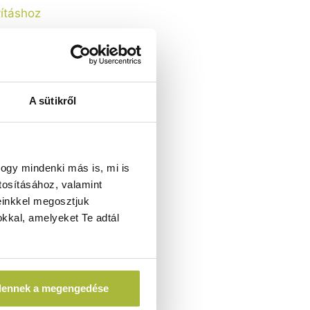
A sütikről
oz - HENDI
n
ogy mindenki más is, mi is
tosításához, valamint
einkkel megosztjuk
kkal, amelyeket Te adtál
A)
dennek a megengedése