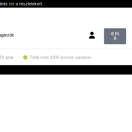
tints
ide
a részletekért.
0
Ft
ugárzók
0
DI árak
Több mint 2000 termék raktáron