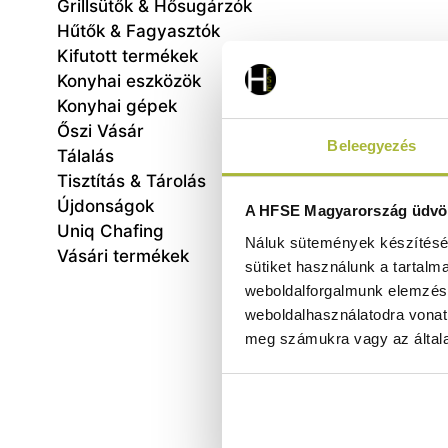
Grillsütők & Hősugárzók
Hűtők & Fagyasztók
Kifutott termékek
Konyhai eszközök
Konyhai gépek
Őszi Vásár
Beleegyezés
Tálalás
Tisztítás & Tárolás
Sótab
Újdonságok
A HFSE Magyarország üdvöz
Uniq Chafing
Náluk sütemények készítéséh
Vásári termékek
sütiket használunk a tartalm
weboldalforgalmunk elemzésé
weboldalhasználatodra vonat
meg számukra vagy az általa