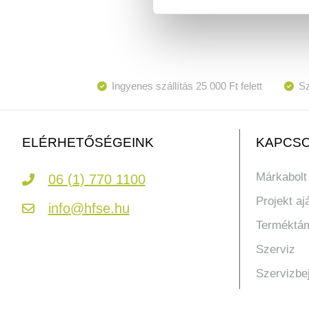
Ingyenes szállítás 25 000 Ft felett
Sz
KAPCSO
ELÉRHETŐSÉGEINK
Márkabolt
06 (1) 770 1100
Projekt aj
info@hfse.hu
Terméktá
Szerviz
Szervizbe