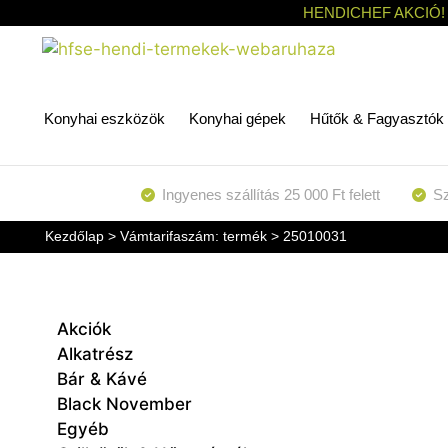
HENDICHEF AKCIÓ!
Konyhai eszközök
Konyhai gépek
Hűtők & Fagyasztók
Ingyenes szállítás 25 000 Ft felett
Sz
Kezdőlap
> Vámtarifaszám: termék > 25010031
Akciók
Alkatrész
Bár & Kávé
Black November
Egyéb