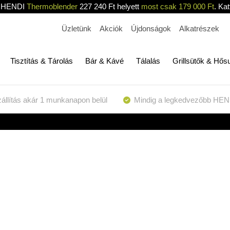
HENDI
Thermoblender
227 240 Ft helyett
most csak 179 000 Ft
. Kat
Üzletünk
Akciók
Újdonságok
Alkatrészek
Tisztítás & Tárolás
Bár & Kávé
Tálalás
Grillsütők & Hős
állítás akár 1 munkanapon belül
Mindig a legkedvezőbb HEN