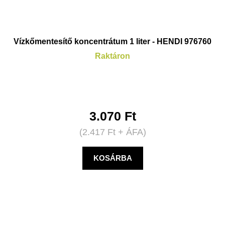
Vízkőmentesítő koncentrátum 1 liter - HENDI 976760
Raktáron
3.070
Ft
(
2.417
Ft
+ ÁFA)
KOSÁRBA