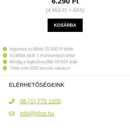
6.290
Ft
(
4.953
Ft
+ ÁFA)
KOSÁRBA
Ingyenes szállítás 25 000 Ft felett
Szállítás akár 1 munkanapon belül
Mindig a legkedvezőbb HENDI árak
Több mint 2000 termék raktáron
ELÉRHETŐSÉGEINK
06 (1) 770 1100
info@hfse.hu