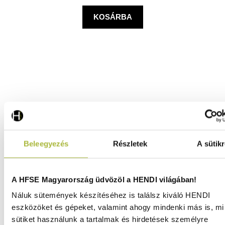
KOSÁRBA
Beleegyezés
Részletek
A sütikr
A HFSE Magyarország üdvözöl a HENDI világában!
Náluk sütemények készítéséhez is találsz kiváló HENDI
eszközöket és gépeket, valamint ahogy mindenki más is, mi 
Kávéfőző tisztító 1 liter - HENDI 976753
sütiket használunk a tartalmak és hirdetések személyre
Raktáron