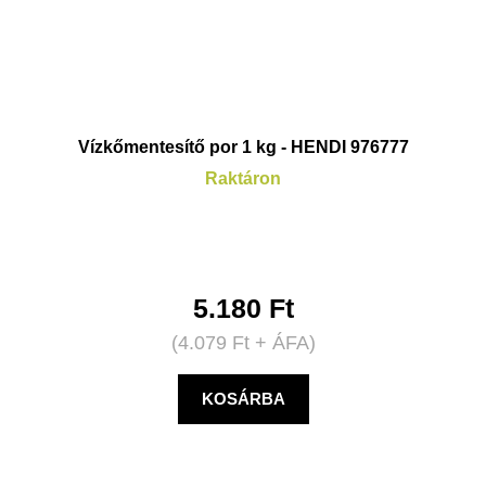
Vízkőmentesítő por 1 kg - HENDI 976777
Raktáron
5.180
Ft
(
4.079
Ft
+ ÁFA)
KOSÁRBA