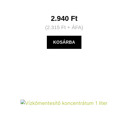
2.940
Ft
(
2.315
Ft
+ ÁFA)
KOSÁRBA