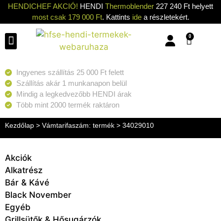
HENDICHEF AKCIÓ!
HENDI
Thermoblender
227 240 Ft helyett
most csak 179 000 Ft
. Kattints
ide
a részletekért.
0
Konyhai eszközök
Konyhai gépek
Hűtők & Fagyasztók
Tisztítás & Tárolás
Grillsütők & Hősugárzók
Ingyenes szállítás 25 000 Ft felett
Szállítás akár 1 munkanapon belül
Mindig a legkedvezőbb HENDI árak
Több mint 2000 termék raktáron
Kezdőlap
> Vámtarifaszám: termék > 34029010
Akciók
Alkatrész
Bár & Kávé
Black November
Egyéb
Grillsütők & Hősugárzók