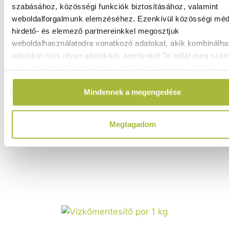
szabásához, közösségi funkciók biztosításához, valamint
weboldalforgalmunk elemzéséhez. Ezenkívül közösségi méd
hirdető- és elemező partnereinkkel megosztjuk
weboldalhasználatodra vonatkozó adatokat, akik kombinálha
adatokat más olyan adatokkal, amelyeket Te adtál meg szá
4.710
Ft
vagy az általad használt más szolgáltatásokból gyűjtöttek.
(
3.709
Ft
+ ÁFA)
Mindennek a megengedése
KOSÁRBA
Megtagadom