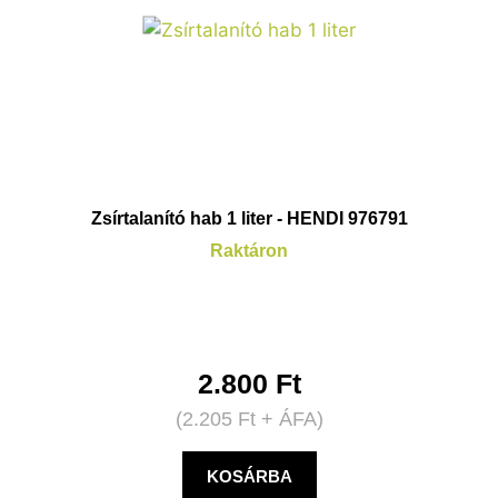
Zsírtalanító hab 1 liter - HENDI 976791
Raktáron
2.800
Ft
(
2.205
Ft
+ ÁFA)
KOSÁRBA