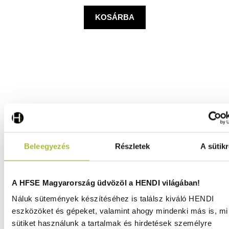
KOSÁRBA
Beleegyezés
Részletek
A sütikr
A HFSE Magyarország üdvözöl a HENDI világában!
Náluk sütemények készítéséhez is találsz kiváló HENDI
eszközöket és gépeket, valamint ahogy mindenki más is, mi 
Chafing égőpaszta vödörben 4 kg - HENDI 190401
sütiket használunk a tartalmak és hirdetések személyre
Raktáron