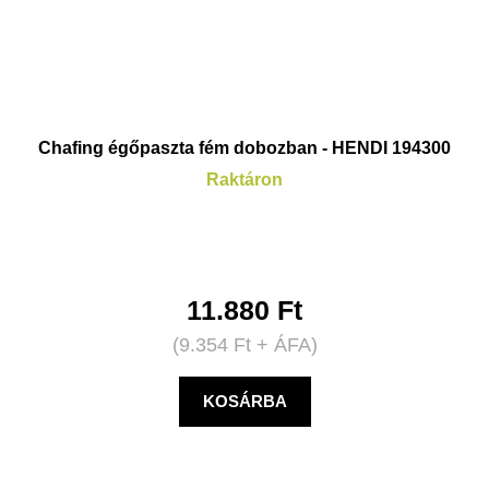
Chafing égőpaszta fém dobozban - HENDI 194300
Raktáron
11.880
Ft
(
9.354
Ft
+ ÁFA)
KOSÁRBA