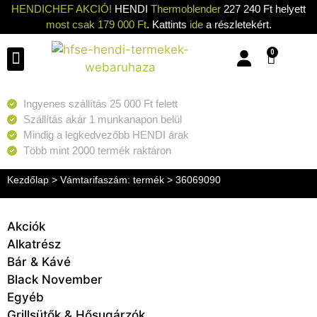
HENDICHEF AKCIÓ!
HENDI
Thermoblender
227 240 Ft helyett
most csak 179 000 Ft
. Kattints
ide
a részletekért.
0
Konyhai eszközök
Konyhai gépek
Hűtők & Fagyasztók
Tisztítás & Tárolás
Grillsütők & Hősugárzók
Ingyenes szállítás 25 000 Ft felett
Szállítás akár 1 munkanapon belül
Mindig a legkedvezőbb HENDI árak
Több mint 2000 termék raktáron
Kezdőlap
> Vámtarifaszám: termék > 36069090
Akciók
Alkatrész
Bár & Kávé
Black November
Egyéb
Grillsütők & Hősugárzók