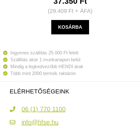
37.350
Ft
(
29.409
Ft
+ ÁFA)
KOSÁRBA
Ingyenes szállítás 25 000 Ft felett
Szállítás akár 1 munkanapon belül
Mindig a legkedvezőbb HENDI árak
Több mint 2000 termék raktáron
ELÉRHETŐSÉGEINK
06 (1) 770 1100
info@hfse.hu