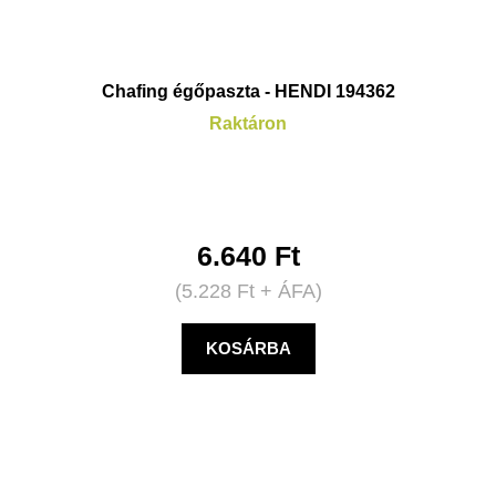
Chafing égőpaszta - HENDI 194362
Raktáron
6.640
Ft
(
5.228
Ft
+ ÁFA)
KOSÁRBA