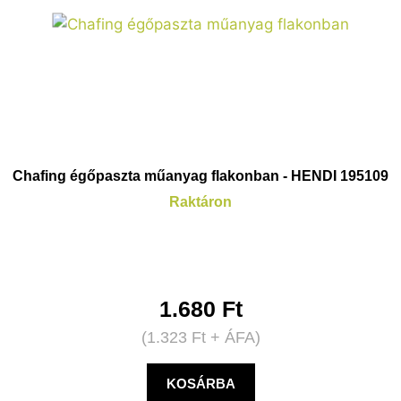
Chafing égőpaszta műanyag flakonban - HENDI 195109
Raktáron
1.680
Ft
(
1.323
Ft
+ ÁFA)
KOSÁRBA