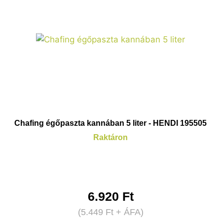
Chafing égőpaszta kannában 5 liter - HENDI 195505
Raktáron
6.920
Ft
(
5.449
Ft
+ ÁFA)