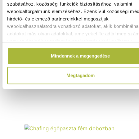
szabásához, közösségi funkciók biztosításához, valamint
weboldalforgalmunk elemzéséhez. Ezenkívül közösségi méd
hirdető- és elemező partnereinkkel megosztjuk
weboldalhasználatodra vonatkozó adatokat, akik kombinálha
adatokat más olyan adatokkal, amelyeket Te adtál meg szá
6.930
Ft
vagy az általad használt más szolgáltatásokból gyűjtöttek.
(
5.457
Ft
+ ÁFA)
Mindennek a megengedése
KOSÁRBA
Megtagadom