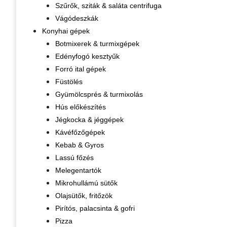
Szűrők, sziták & saláta centrifuga
Vágódeszkák
Konyhai gépek
Botmixerek & turmixgépek
Edényfogó kesztyűk
Forró ital gépek
Füstölés
Gyümölcsprés & turmixolás
Hús előkészítés
Jégkocka & jéggépek
Kávéfőzőgépek
Kebab & Gyros
Lassú főzés
Melegentartók
Mikrohullámú sütők
Olajsütők, fritőzök
Pirítós, palacsinta & gofri
Pizza