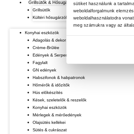
Grillsütők & Hősugárzók
sütiket használunk a tartalm
Grillsütők
weboldalforgalmunk elemzésé
Kültéri hősugárzók
weboldalhasználatodra vonat
meg számukra vagy az általa
Konyhai eszközök
Adagolás & dekorálás
Crème-Brûlée
Edények & Serpenyők
Fagylalt
GN edények
Habszifonok & habpatronok
Hőmérők & időzítők
Hús előkészítés
Kések, szeletelők & reszelők
Konyhai eszközök
Mérlegek & mérőedények
Olajsütés kellékei
Sütés & cukrászat