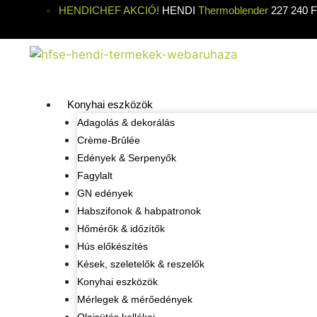
HENDICHEF AKCIÓ!
HENDI
Thermoblender
227 240 Ft
Konyhai eszközök
Adagolás & dekorálás
Crème-Brûlée
Edények & Serpenyők
Fagylalt
GN edények
Habszifonok & habpatronok
Hőmérők & időzítők
Hús előkészítés
Kések, szeletelők & reszelők
Konyhai eszközök
Mérlegek & mérőedények