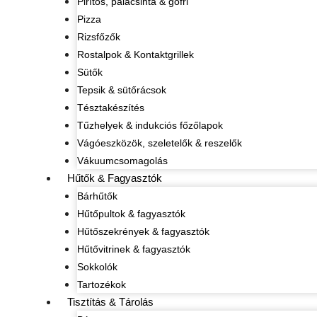
Pirítós, palacsinta & gofri
Pizza
Rizsfőzők
Rostalpok & Kontaktgrillek
Sütők
Tepsik & sütőrácsok
Tésztakészítés
Tűzhelyek & indukciós főzőlapok
Vágóeszközök, szeletelők & reszelők
Vákuumcsomagolás
Hűtők & Fagyasztók
Bárhűtők
Hűtőpultok & fagyasztók
Hűtőszekrények & fagyasztók
Hűtővitrinek & fagyasztók
Sokkolók
Tartozékok
Tisztítás & Tárolás