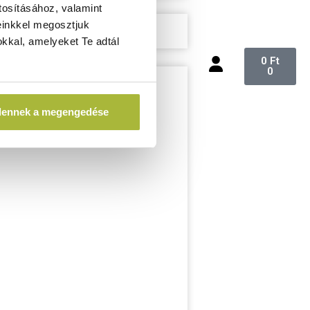
tosításához, valamint
einkkel megosztjuk
kkal, amelyeket Te adtál
0
Ft
0
dennek a megengedése