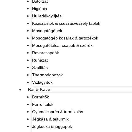
Bútorzat
Higiénia
Hulladékgyűjtés
Kézszárítók & csúszásveszély táblák
Mosogatógépek
Mosogatógép kosarak & tartozékok
Mosogatótálca, csapok & szűrők
Rovarcsapdák
Ruházat
Szállítás
Thermodobozok
Vízlágyítók
Bár & Kávé
Borhűtők
Forró italok
Gyümölcsprés & turmixolás
Jégkása & tejturmix
Jégkocka & jéggépek