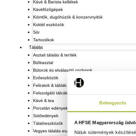
Kávé & Barista kellékek
Kávéfőzőgépek
Kiöntők, dugóhúzók & konzervnyitók
Koktél eszközök
Sör
Tartozékok
Tálalás
Asztali tálalás & teríték
Büféasztal
Bútorok és elválasztó oszlopok
Evőeszközök
Feliratok & táblák
Felszolgáló tálcák
Kávé & tea
Beleegyezés
Porcelán edények
Sütőedények
A HFSE Magyarország üdvöz
Tálalóeszközök
Vegyes tálalás eszközök
Náluk sütemények készítéséh