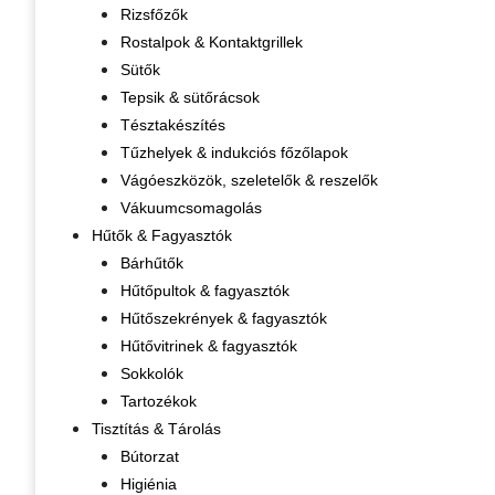
Rizsfőzők
Rostalpok & Kontaktgrillek
Sütők
Tepsik & sütőrácsok
Tésztakészítés
Tűzhelyek & indukciós főzőlapok
Vágóeszközök, szeletelők & reszelők
Vákuumcsomagolás
Hűtők & Fagyasztók
Bárhűtők
Hűtőpultok & fagyasztók
Hűtőszekrények & fagyasztók
Hűtővitrinek & fagyasztók
Sokkolók
Tartozékok
Tisztítás & Tárolás
Bútorzat
Higiénia