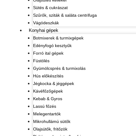
Olajsütés kellékei
Sütés & cukrászat
Szűrők, sziták & saláta centrifuga
Vágódeszkák
Konyhai gépek
Botmixerek & turmixgépek
Edényfogó kesztyűk
Forró ital gépek
Füstölés
Gyümölcsprés & turmixolás
Hús előkészítés
Jégkocka & jéggépek
Kávéfőzőgépek
Kebab & Gyros
Lassú főzés
Melegentartók
Mikrohullámú sütők
Olajsütők, fritőzök