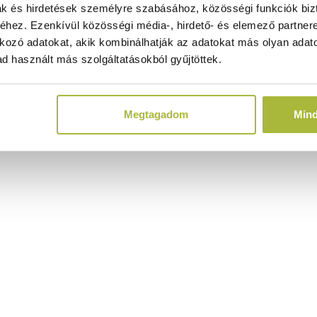
ak és hirdetések személyre szabásához, közösségi funkciók biz
hez. Ezenkívül közösségi média-, hirdető- és elemező partner
kozó adatokat, akik kombinálhatják az adatokat más olyan adato
d használt más szolgáltatásokból gyűjtöttek.
Megtagadom
Min