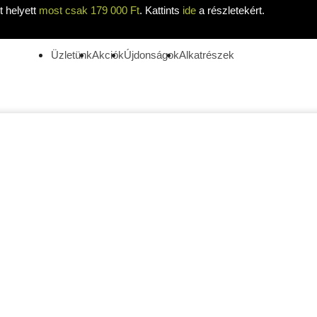
 helyett
most csak 179 000 Ft
. Kattints
ide
a részletekért.
Üzletünk
Akciók
Újdonságok
Alkatrészek