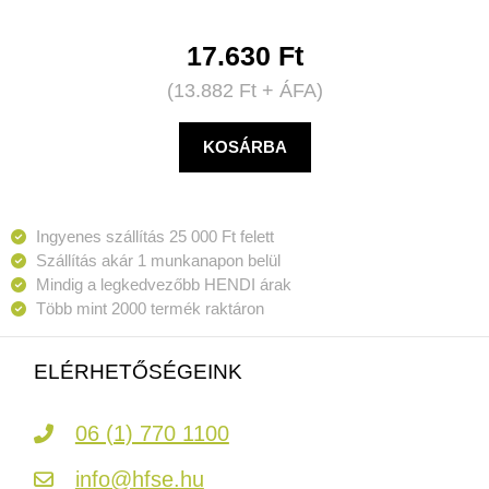
17.630
Ft
(
13.882
Ft
+ ÁFA)
KOSÁRBA
Ingyenes szállítás 25 000 Ft felett
Szállítás akár 1 munkanapon belül
Mindig a legkedvezőbb HENDI árak
Több mint 2000 termék raktáron
ELÉRHETŐSÉGEINK
06 (1) 770 1100
info@hfse.hu