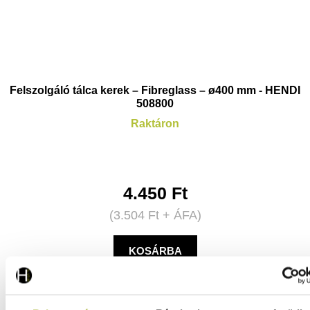
Felszolgáló tálca kerek – Fibreglass – ø400 mm - HENDI
508800
Raktáron
4.450
Ft
(
3.504
Ft
+ ÁFA)
KOSÁRBA