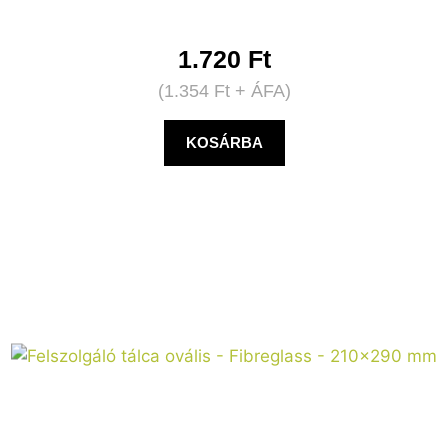
1.720
Ft
(
1.354
Ft
+ ÁFA)
KOSÁRBA