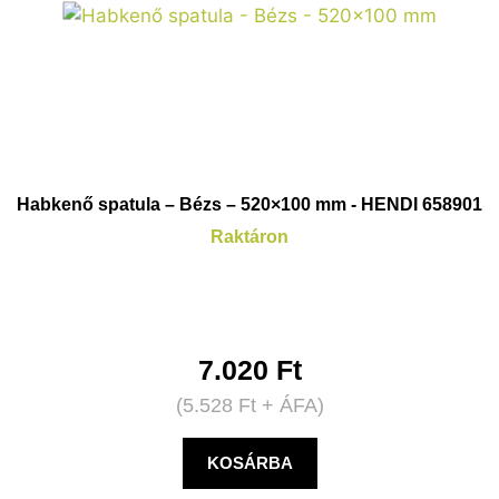
Habkenő spatula – Bézs – 520×100 mm - HENDI 658901
Raktáron
7.020
Ft
(
5.528
Ft
+ ÁFA)
KOSÁRBA