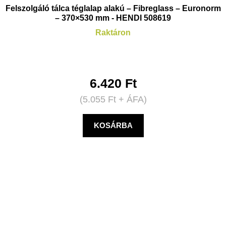
Felszolgáló tálca téglalap alakú – Fibreglass – Euronorm
– 370×530 mm - HENDI 508619
Raktáron
6.420
Ft
(
5.055
Ft
+ ÁFA)
KOSÁRBA