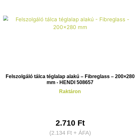
Felszolgáló tálca téglalap alakú – Fibreglass – 200×280
mm - HENDI 508657
Raktáron
2.710
Ft
(
2.134
Ft
+ ÁFA)