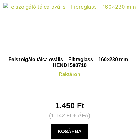
Felszolgáló tálca ovális – Fibreglass – 160×230 mm -
HENDI 508718
Raktáron
1.450
Ft
(
1.142
Ft
+ ÁFA)
KOSÁRBA