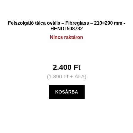
Felszolgáló tálca ovális – Fibreglass – 210×290 mm -
HENDI 508732
Nincs raktáron
2.400
Ft
(
1.890
Ft
+ ÁFA)
KOSÁRBA