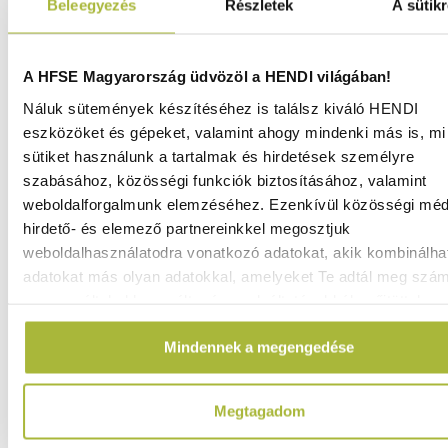
Beleegyezés
Részletek
A sütikr
A HFSE Magyarország üdvözöl a HENDI világában!
Náluk sütemények készítéséhez is találsz kiváló HENDI
eszközöket és gépeket, valamint ahogy mindenki más is, mi 
sütiket használunk a tartalmak és hirdetések személyre
szabásához, közösségi funkciók biztosításához, valamint
weboldalforgalmunk elemzéséhez. Ezenkívül közösségi méd
hirdető- és elemező partnereinkkel megosztjuk
weboldalhasználatodra vonatkozó adatokat, akik kombinálha
adatokat más olyan adatokkal, amelyeket Te adtál meg szá
Habkenő spatula – Bézs – 420×55 mm - HENDI 658802
vagy az általad használt más szolgáltatásokból gyűjtöttek.
Raktáron
Mindennek a megengedése
Megtagadom
4.640
Ft