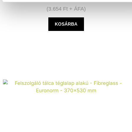
(
3.654
Ft
+ ÁFA)
KOSÁRBA