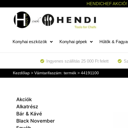
HENDICHEF AKCIÓ!
Konyhai eszközök
Konyhai gépek
Hűtők & Fagya
Ingyenes szállítás 25 000 Ft felett
Sz
Kezdőlap
> Vámtarifaszám: termék > 44191100
Akciók
Alkatrész
Bár & Kávé
Black November