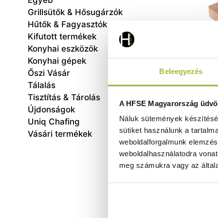
Egyéb
Grillsütők & Hősugárzók
Hűtők & Fagyasztók
Kifutott termékek
Konyhai eszközök
Konyhai gépek
Beleegyezés
Őszi Vásár
Tálalás
Tisztítás & Tárolás
V
A HFSE Magyarország üdvöz
Újdonságok
265x
Náluk sütemények készítéséh
Uniq Chafing
sütiket használunk a tartalm
Vásári termékek
weboldalforgalmunk elemzésé
weboldalhasználatodra vonat
meg számukra vagy az általa