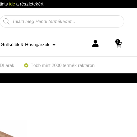
tints
ide
a részletekért.
0
Grillsütők & Hősugárzók
DI árak
Több mint 2000 termék raktáron