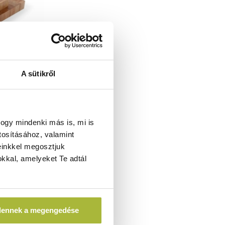
A sütikről
 – Fa –
NDI 506905
ogy mindenki más is, mi is
tosításához, valamint
einkkel megosztjuk
kkal, amelyeket Te adtál
A)
dennek a megengedése