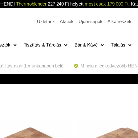
HENDI
Thermoblender
227 240 Ft helyett
most csak 179 000 Ft
. Kat
Üzletünk
Akciók
Újdonságok
Alkatrészek
sztók
Tisztítás & Tárolás
Bár & Kávé
Tálalás
állítás akár 1 munkanapon belül
Mindig a legkedvezőbb HEN