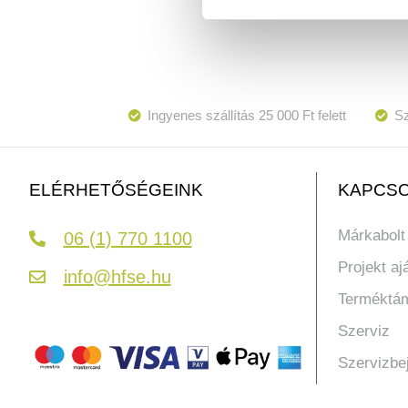
Ingyenes szállítás 25 000 Ft felett
Sz
KAPCSO
ELÉRHETŐSÉGEINK
Márkabolt
06 (1) 770 1100
Projekt aj
info@hfse.hu
Terméktá
Szerviz
Szervizbe