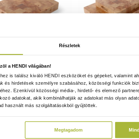
Részletek
ágódeszka – GN 1/2 – Fa –
Vágódeszka – GN 1/1
öl a HENDI világában!
325x(H)45 mm - HENDI 506912
530x325x(H)45 mm - HE
ez is találsz kiváló HENDI eszközöket és gépeket, valamint ah
Nincs raktáron
Raktáron
ak és hirdetések személyre szabásához, közösségi funkciók biz
hez. Ezenkívül közösségi média-, hirdető- és elemező partner
kozó adatokat, akik kombinálhatják az adatokat más olyan adato
d használt más szolgáltatásokból gyűjtöttek.
7.980
Ft
14.710
Ft
(
6.283
Ft
+ ÁFA)
(
11.583
Ft
+ ÁF
Megtagadom
Min
KOSÁRBA
KOSÁRBA