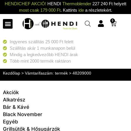
HENDICHEF AKCIÓ!
HENDI
Thermoblender
227 240 Ft helyett
most csak 179 000 Ft
. Kattints
ide
a részletekért.
0
Ingyenes szállítás 25 000 Ft felett
Szállítás akár 1 munkanapon belül
Mindig a legkedvezőbb HENDI árak
Több mint 2000 termék raktáron
Kezdőlap
> Vámtarifaszám: termék > 48209000
Akciók
Alkatrész
Bár & Kávé
Black November
Egyéb
Grillsütők & Hősugárzók