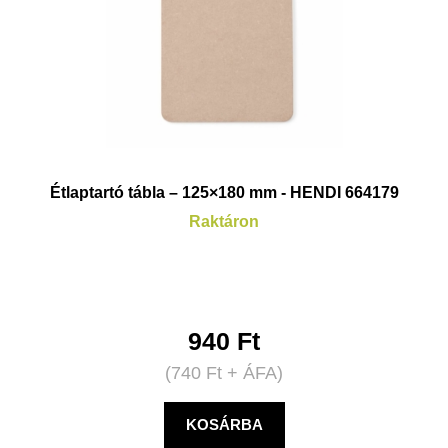
Étlaptartó tábla – 125×180 mm - HENDI 664179
Raktáron
940
Ft
(
740
Ft
+ ÁFA)
KOSÁRBA