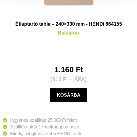
Étlaptartó tábla – 240×330 mm - HENDI 664155
Raktáron
1.160
Ft
(
913
Ft
+ ÁFA)
KOSÁRBA
Ingyenes szállítás 25 000 Ft felett
Szállítás akár 1 munkanapon belül
Mindig a legkedvezőbb HENDI árak