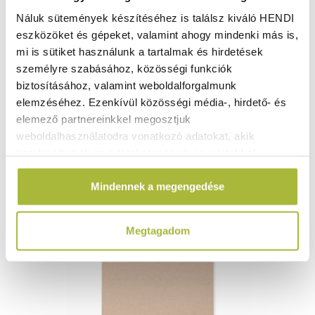
Náluk sütemények készítéséhez is találsz kiváló HENDI
eszközöket és gépeket, valamint ahogy mindenki más is,
1.050
Ft
mi is sütiket használunk a tartalmak és hirdetések
(
827
Ft
+ ÁFA)
személyre szabásához, közösségi funkciók
biztosításához, valamint weboldalforgalmunk
KOSÁRBA
elemzéséhez. Ezenkívül közösségi média-, hirdető- és
elemező partnereinkkel megosztjuk
weboldalhasználatodra vonatkozó adatokat, akik
kombinálhatják az adatokat más olyan adatokkal,
amelyeket Te adtál meg számukra vagy az általad
Mindennek a megengedése
használt más szolgáltatásokból gyűjtöttek.
Megtagadom