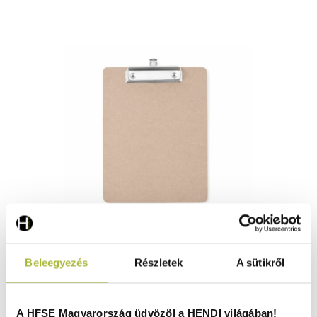
Étlaptartó tábla – 185×245 mm - HENDI 664162
Beleegyezés
Részletek
A sütikről
Raktáron
A HFSE Magyarország üdvözöl a HENDI világában!