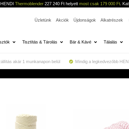
HENDI
Thermoblender
227 240 Ft helyett
most csak 179 000 Ft
. Kat
Üzletünk
Akciók
Újdonságok
Alkatrészek
sztók
Tisztítás & Tárolás
Bár & Kávé
Tálalás
állítás akár 1 munkanapon belül
Mindig a legkedvezőbb HEN