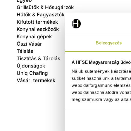
Egyéb
Grillsütők & Hősugárzók
Hűtők & Fagyasztók
Kifutott termékek
Konyhai eszközök
Konyhai gépek
Beleegyezés
Őszi Vásár
Tálalás
Tisztítás & Tárolás
Húskö
A HFSE Magyarország üdvöz
Újdonságok
Náluk sütemények készítéséh
Uniq Chafing
sütiket használunk a tartalm
Vásári termékek
weboldalforgalmunk elemzésé
weboldalhasználatodra vonat
meg számukra vagy az általa