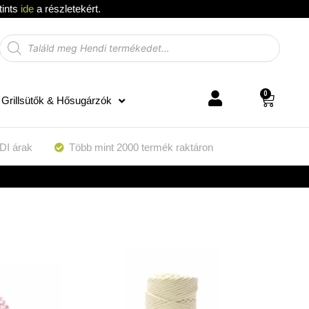
tints
ide
a részletekért.
0
Grillsütők & Hősugárzók
DI árak
Több mint 2000 termék raktáron