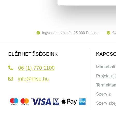
Ingyenes szállítás 25 000 Ft felett
Sz
KAPCSO
ELÉRHETŐSÉGEINK
Márkabolt
06 (1) 770 1100
Projekt aj
info@hfse.hu
Terméktá
Szerviz
Szervizbe