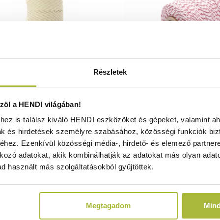
Részletek
töző zsinór – Fehér – L 70 m -
Húskötöző zsinór – Feh
öl a HENDI világában!
HENDI 559208
559239
ez is találsz kiváló HENDI eszközöket és gépeket, valamint ah
Raktáron
Raktáron
ak és hirdetések személyre szabásához, közösségi funkciók biz
hez. Ezenkívül közösségi média-, hirdető- és elemező partner
kozó adatokat, akik kombinálhatják az adatokat más olyan adato
d használt más szolgáltatásokból gyűjtöttek.
1.650
Ft
2.490
Ft
(
1.299
Ft
+ ÁFA)
(
1.961
Ft
+ ÁF
Megtagadom
Min
KOSÁRBA
KOSÁRBA