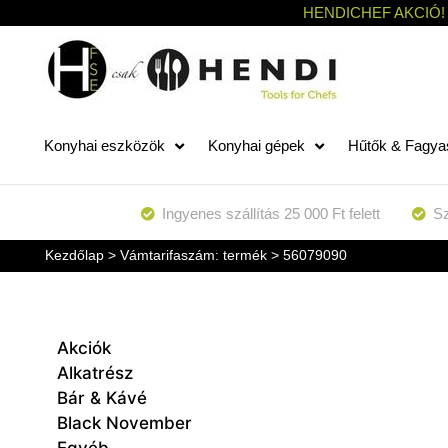
HENDICHEF AKCIÓ!
Konyhai eszközök
Konyhai gépek
Hűtők & Fagya
Ingyenes szállítás 25 000 Ft felett
Sz
Kezdőlap
> Vámtarifaszám: termék > 56079090
Akciók
Alkatrész
Bár & Kávé
Black November