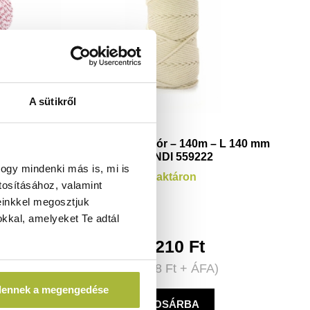
A sütikről
ér - HENDI
Húskötöző zsinór – 140m – L 140 mm
- HENDI 559222
ogy mindenki más is, mi is
Raktáron
tosításához, valamint
einkkel megosztjuk
kkal, amelyeket Te adtál
3.210
Ft
A)
(
2.528
Ft
+ ÁFA)
dennek a megengedése
KOSÁRBA