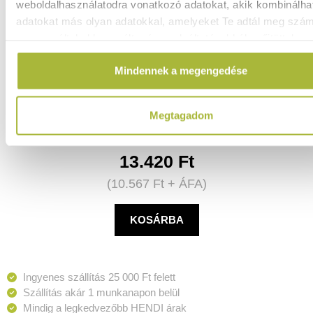
weboldalhasználatodra vonatkozó adatokat, akik kombinálha
adatokat más olyan adatokkal, amelyeket Te adtál meg szá
vagy az általad használt más szolgáltatásokból gyűjtöttek.
Vágásálló kesztyű, tanúsított, HENDI, Nagy, (L)330mm -
Mindennek a megengedése
HENDI 556672
Raktáron
Megtagadom
13.420
Ft
(
10.567
Ft
+ ÁFA)
KOSÁRBA
Ingyenes szállítás 25 000 Ft felett
Szállítás akár 1 munkanapon belül
Mindig a legkedvezőbb HENDI árak