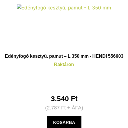
Edényfogó kesztyű, pamut – L 350 mm - HENDI 556603
Raktáron
3.540
Ft
(
2.787
Ft
+ ÁFA)
KOSÁRBA