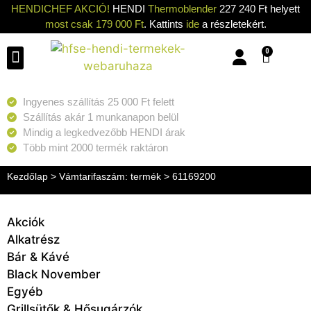
HENDICHEF AKCIÓ!
HENDI
Thermoblender
227 240 Ft helyett
most csak 179 000 Ft
. Kattints
ide
a részletekért.
0
Konyhai eszközök
Konyhai gépek
Hűtők & Fagyasztók
Tisztítás & Tárolás
Grillsütők & Hősugárzók
Ingyenes szállítás 25 000 Ft felett
Szállítás akár 1 munkanapon belül
Mindig a legkedvezőbb HENDI árak
Több mint 2000 termék raktáron
Kezdőlap
> Vámtarifaszám: termék > 61169200
Akciók
Alkatrész
Bár & Kávé
Black November
Egyéb
Grillsütők & Hősugárzók