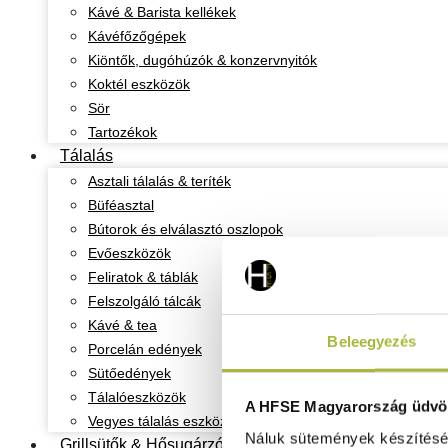
Kávé & Barista kellékek
Kávéfőzőgépek
Kiöntők, dugóhúzók & konzervnyitók
Koktél eszközök
Sör
Tartozékok
Tálalás
Asztali tálalás & teríték
Büféasztal
Bútorok és elválasztó oszlopok
Evőeszközök
Feliratok & táblák
Felszolgáló tálcák
Kávé & tea
Beleegyezés
Porcelán edények
Sütőedények
Tálalóeszközök
A HFSE Magyarország üdvöz
Vegyes tálalás eszközök
Náluk sütemények készítéséh
Grillsütők & Hősugárzók