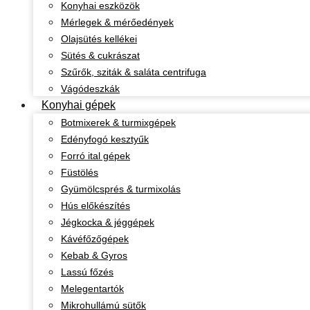
Konyhai eszközök
Mérlegek & mérőedények
Olajsütés kellékei
Sütés & cukrászat
Szűrők, sziták & saláta centrifuga
Vágódeszkák
Konyhai gépek
Botmixerek & turmixgépek
Edényfogó kesztyűk
Forró ital gépek
Füstölés
Gyümölcsprés & turmixolás
Hús előkészítés
Jégkocka & jéggépek
Kávéfőzőgépek
Kebab & Gyros
Lassú főzés
Melegentartók
Mikrohullámú sütők