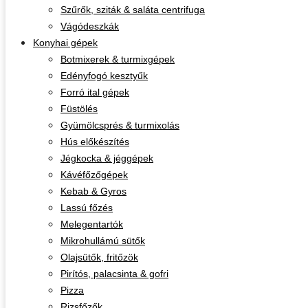
Szűrők, sziták & saláta centrifuga
Vágódeszkák
Konyhai gépek
Botmixerek & turmixgépek
Edényfogó kesztyűk
Forró ital gépek
Füstölés
Gyümölcsprés & turmixolás
Hús előkészítés
Jégkocka & jéggépek
Kávéfőzőgépek
Kebab & Gyros
Lassú főzés
Melegentartók
Mikrohullámú sütők
Olajsütők, fritőzök
Pirítós, palacsinta & gofri
Pizza
Rizsfőzők