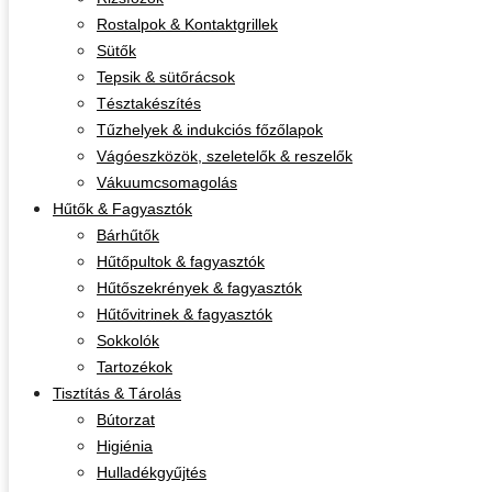
Rostalpok & Kontaktgrillek
Sütők
Tepsik & sütőrácsok
Tésztakészítés
Tűzhelyek & indukciós főzőlapok
Vágóeszközök, szeletelők & reszelők
Vákuumcsomagolás
Hűtők & Fagyasztók
Bárhűtők
Hűtőpultok & fagyasztók
Hűtőszekrények & fagyasztók
Hűtővitrinek & fagyasztók
Sokkolók
Tartozékok
Tisztítás & Tárolás
Bútorzat
Higiénia
Hulladékgyűjtés