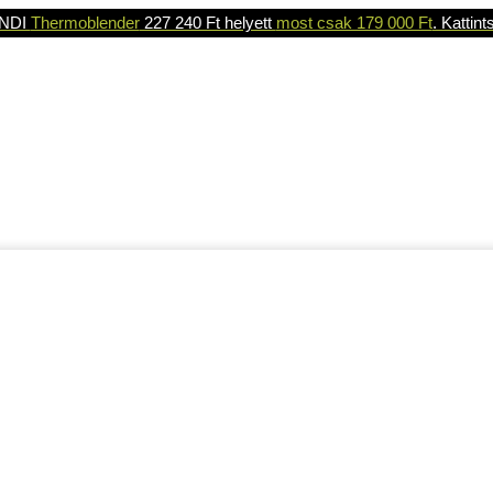
NDI
Thermoblender
227 240 Ft helyett
most csak 179 000 Ft
. Kattint