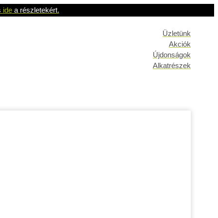
s
ide
a részletekért.
Üzletünk
Akciók
Újdonságok
Alkatrészek