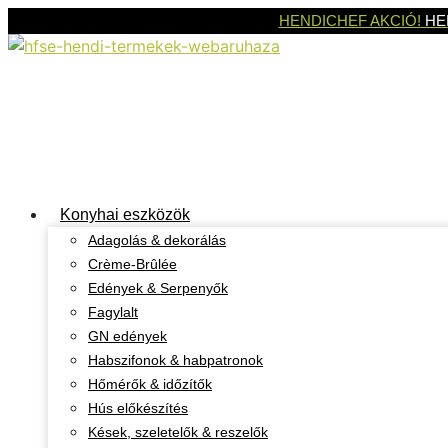
Kilépés
HENDICHEF AKCIÓ!
HE
a
tartalomba
Konyhai eszközök
Adagolás & dekorálás
Crème-Brûlée
Edények & Serpenyők
Fagylalt
GN edények
Habszifonok & habpatronok
Hőmérők & időzítők
Hús előkészítés
Kések, szeletelők & reszelők