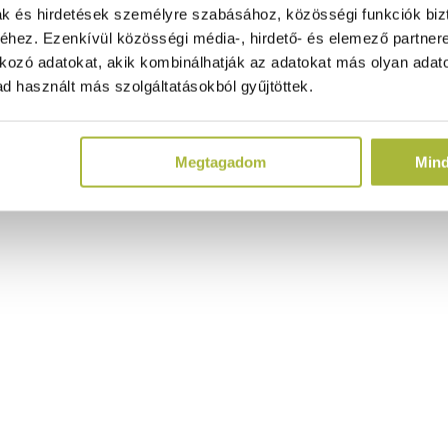
ak és hirdetések személyre szabásához, közösségi funkciók biz
hez. Ezenkívül közösségi média-, hirdető- és elemező partner
kozó adatokat, akik kombinálhatják az adatokat más olyan adato
d használt más szolgáltatásokból gyűjtöttek.
Megtagadom
Min