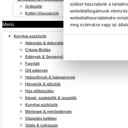
sütiket használunk a tartalm
Grillsütők
weboldalforgalmunk elemzésé
Kültéri hősugárzók
weboldalhasználatodra vonat
Menü
meg számukra vagy az általa
Konyhai eszközök
Adagolás & dekorálás
Crème-Brûlée
Edények & Serpenyők
Fagylalt
GN edények
Habszifonok & habpatronok
Hőmérők & időzítők
Hús előkészítés
Kések, szeletelők & reszelők
Konyhai eszközök
Mérlegek & mérőedények
Olajsütés kellékei
Sütés & cukrászat