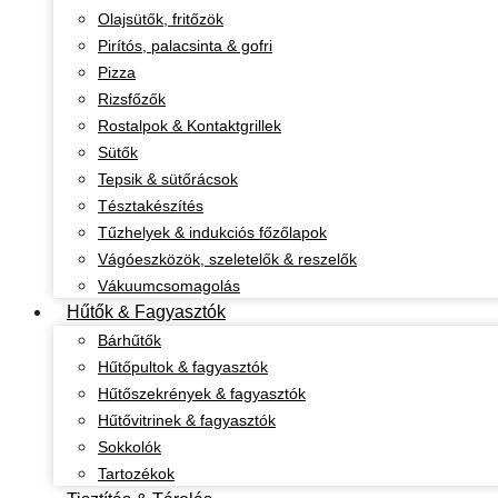
Olajsütők, fritőzök
Pirítós, palacsinta & gofri
Pizza
Rizsfőzők
Rostalpok & Kontaktgrillek
Sütők
Tepsik & sütőrácsok
Tésztakészítés
Tűzhelyek & indukciós főzőlapok
Vágóeszközök, szeletelők & reszelők
Vákuumcsomagolás
Hűtők & Fagyasztók
Bárhűtők
Hűtőpultok & fagyasztók
Hűtőszekrények & fagyasztók
Hűtővitrinek & fagyasztók
Sokkolók
Tartozékok