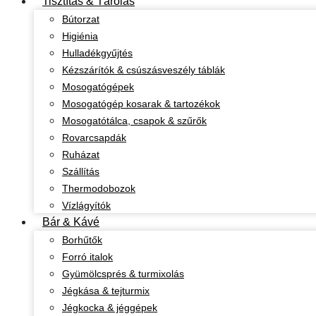
Tisztítás & Tárolás
Bútorzat
Higiénia
Hulladékgyűjtés
Kézszárítók & csúszásveszély táblák
Mosogatógépek
Mosogatógép kosarak & tartozékok
Mosogatótálca, csapok & szűrők
Rovarcsapdák
Ruházat
Szállítás
Thermodobozok
Vízlágyítók
Bár & Kávé
Borhűtők
Forró italok
Gyümölcsprés & turmixolás
Jégkása & tejturmix
Jégkocka & jéggépek