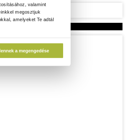
tosításához, valamint
einkkel megosztjuk
kkal, amelyeket Te adtál
dennek a megengedése