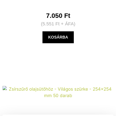
7.050
Ft
(
5.551
Ft
+ ÁFA)
KOSÁRBA