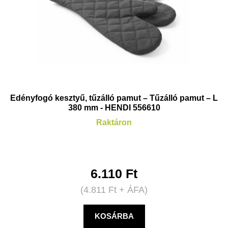
Edényfogó kesztyű, tűzálló pamut – Tűzálló pamut – L
380 mm - HENDI 556610
Raktáron
6.110
Ft
(
4.811
Ft
+ ÁFA)
KOSÁRBA