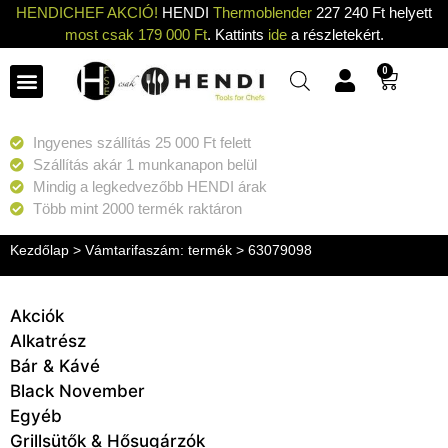
HENDICHEF AKCIÓ!
HENDI
Thermoblender
227 240 Ft helyett
most csak 179 000 Ft
. Kattints
ide
a részletekért.
0
Konyhai eszközök
Konyhai gépek
Hűtők & Fagyasztók
Tisztítás & Tárolás
Grillsütők & Hősugárzók
Ingyenes szállítás 25 000 Ft felett
Szállítás akár 1 munkanapon belül
Mindig a legkedvezőbb HENDI árak
Több mint 2000 termék raktáron
Kezdőlap
> Vámtarifaszám: termék > 63079098
Akciók
Alkatrész
Bár & Kávé
Black November
Egyéb
Grillsütők & Hősugárzók