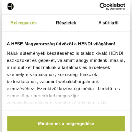
Beleegyezés
Részletek
A sütikről
Zsírszűrő olajsütőhöz – Világos szürke – 254×254 mm 50
darab - HENDI 632802
Raktáron
A HFSE Magyarország üdvözöl a HENDI világában!
Náluk sütemények készítéséhez is találsz kiváló HENDI
eszközöket és gépeket, valamint ahogy mindenki más is,
7.560
Ft
mi is sütiket használunk a tartalmak és hirdetések
személyre szabásához, közösségi funkciók
(
5.953
Ft
+ ÁFA)
biztosításához, valamint weboldalforgalmunk
elemzéséhez. Ezenkívül közösségi média-, hirdető- és
KOSÁRBA
elemező partnereinkkel megosztjuk
weboldalhasználatodra vonatkozó adatokat, akik
kombinálhatják az adatokat más olyan adatokkal,
amelyeket Te adtál meg számukra vagy az általad
Mindennek a megengedése
használt más szolgáltatásokból gyűjtöttek.