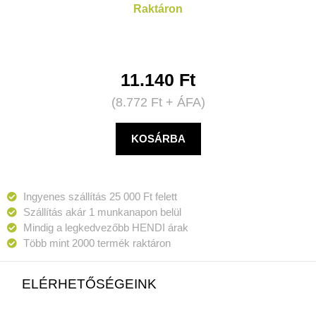
Raktáron
11.140
Ft
(
8.772
Ft
+ ÁFA)
KOSÁRBA
Ingyenes szállítás 25 000 Ft felett
Szállítás akár 1 munkanapon belül
Mindig a legkedvezőbb HENDI árak
Több mint 2000 termék raktáron
ELÉRHETŐSÉGEINK