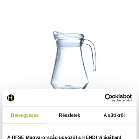
Üveg kancsó – 1L – ⌀100x(H)198mm - HENDI 424476
Beleegyezés
Részletek
A sütikről
Raktáron
A HFSE Magyarország üdvözöl a HENDI világában!