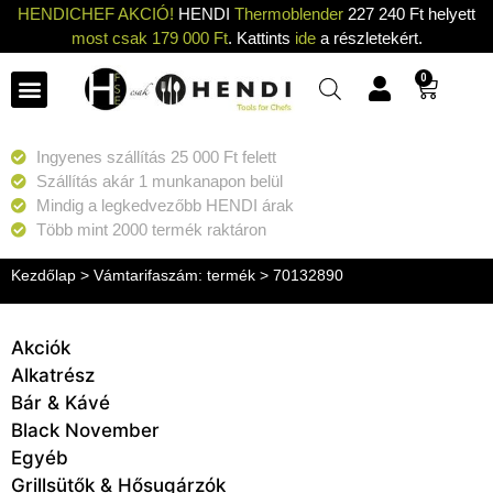
HENDICHEF AKCIÓ!
HENDI
Thermoblender
227 240 Ft helyett
most csak 179 000 Ft
. Kattints
ide
a részletekért.
0
Ingyenes szállítás 25 000 Ft felett
Szállítás akár 1 munkanapon belül
Mindig a legkedvezőbb HENDI árak
Több mint 2000 termék raktáron
Kezdőlap
> Vámtarifaszám: termék > 70132890
Akciók
Alkatrész
Bár & Kávé
Black November
Egyéb
Grillsütők & Hősugárzók