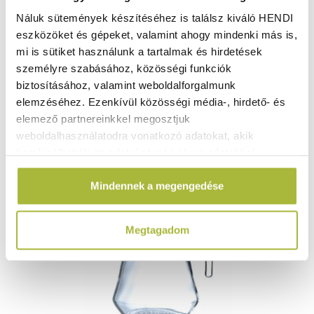
Náluk sütemények készítéséhez is találsz kiváló HENDI
eszközöket és gépeket, valamint ahogy mindenki más is,
2.340
Ft
mi is sütiket használunk a tartalmak és hirdetések
(
1.843
Ft
+ ÁFA)
személyre szabásához, közösségi funkciók
biztosításához, valamint weboldalforgalmunk
KOSÁRBA
elemzéséhez. Ezenkívül közösségi média-, hirdető- és
elemező partnereinkkel megosztjuk
weboldalhasználatodra vonatkozó adatokat, akik
kombinálhatják az adatokat más olyan adatokkal,
amelyeket Te adtál meg számukra vagy az általad
Mindennek a megengedése
használt más szolgáltatásokból gyűjtöttek.
Megtagadom