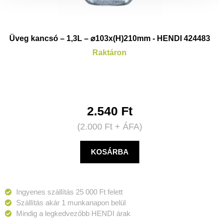
Üveg kancsó – 1,3L – ⌀103x(H)210mm - HENDI 424483
Raktáron
2.540
Ft
(
2.000
Ft
+ ÁFA)
KOSÁRBA
Ingyenes szállítás 25 000 Ft felett
Szállítás akár 1 munkanapon belül
Mindig a legkedvezőbb HENDI árak