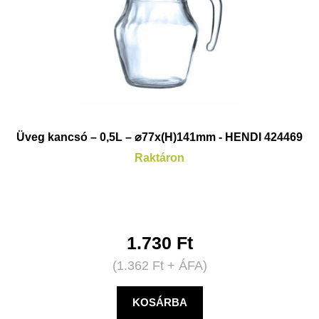
Üveg kancsó – 0,5L – ⌀77x(H)141mm - HENDI 424469
Raktáron
1.730
Ft
(
1.362
Ft
+ ÁFA)
KOSÁRBA