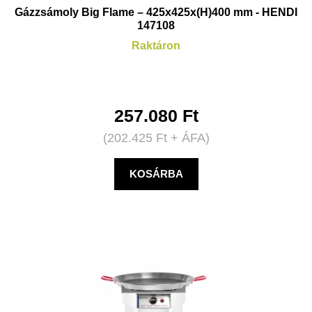
Gázzsámoly Big Flame – 425x425x(H)400 mm - HENDI
147108
Raktáron
257.080
Ft
(
202.425
Ft
+ ÁFA)
KOSÁRBA