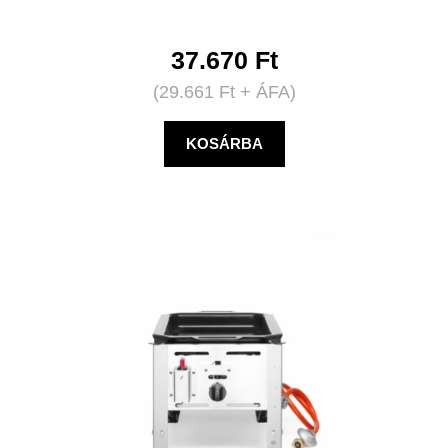
37.670
Ft
(
29.661
Ft
+ ÁFA)
KOSÁRBA