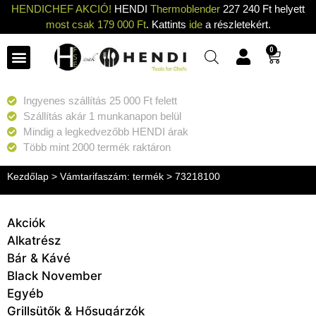
HENDICHEF AKCIÓ!
HENDI
Thermoblender
227 240 Ft helyett
most csak 179 000 Ft
. Kattints
ide
a részletekért.
0
Ingyenes szállítás 25 000 Ft felett
Szállítás akár 1 munkanapon belül
Mindig a legkedvezőbb HENDI árak
Több mint 2000 termék raktáron
Kezdőlap
> Vámtarifaszám: termék > 73218100
Akciók
Alkatrész
Bár & Kávé
Black November
Egyéb
Grillsütők & Hősugárzók