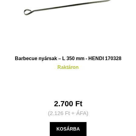
Barbecue nyársak – L 350 mm - HENDI 170328
Raktáron
2.700
Ft
(
2.126
Ft
+ ÁFA)
KOSÁRBA