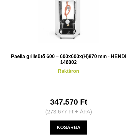
Paella grillsütő 600 – 600x600x(H)870 mm - HENDI
146002
Raktáron
347.570
Ft
(
273.677
Ft
+ ÁFA)
KOSÁRBA