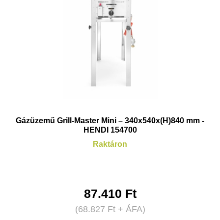
Gázüzemű Grill-Master Mini – 340x540x(H)840 mm -
HENDI 154700
Raktáron
87.410
Ft
(
68.827
Ft
+ ÁFA)