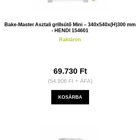
Bake-Master Asztali grillsütő Mini – 340x540x(H)300 mm
- HENDI 154601
Raktáron
69.730
Ft
(
54.906
Ft
+ ÁFA)
KOSÁRBA