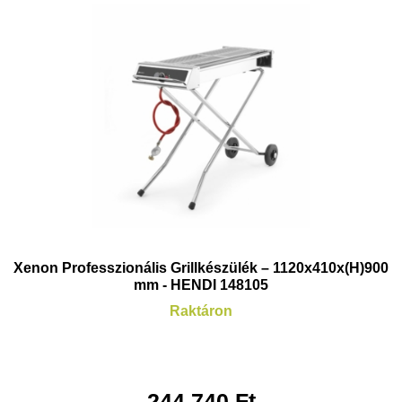
Xenon Professzionális Grillkészülék – 1120x410x(H)900
mm - HENDI 148105
Raktáron
244.740
Ft