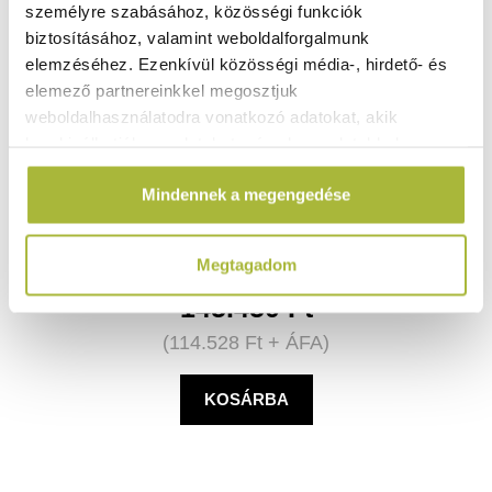
személyre szabásához, közösségi funkciók
biztosításához, valamint weboldalforgalmunk
elemzéséhez. Ezenkívül közösségi média-, hirdető- és
elemező partnereinkkel megosztjuk
weboldalhasználatodra vonatkozó adatokat, akik
kombinálhatják az adatokat más olyan adatokkal,
Gázzsámoly Kitchen Line XL – 10,8 kW –
580x650x(H)400mm - HENDI 147276
amelyeket Te adtál meg számukra vagy az általad
Mindennek a megengedése
használt más szolgáltatásokból gyűjtöttek.
Raktáron
Megtagadom
145.450
Ft
(
114.528
Ft
+ ÁFA)
KOSÁRBA