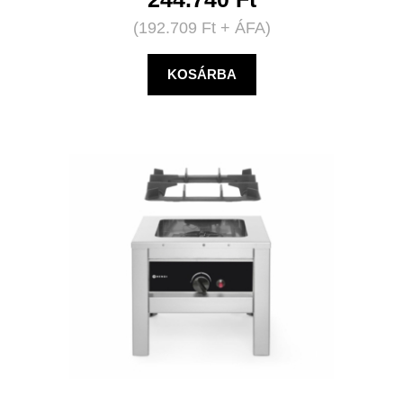
(
192.709
Ft
+ ÁFA)
KOSÁRBA