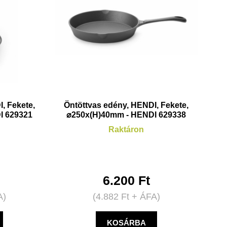
, Fekete,
Öntöttvas edény, HENDI, Fekete,
I 629321
⌀250x(H)40mm - HENDI 629338
Raktáron
6.200
Ft
A)
(
4.882
Ft
+ ÁFA)
KOSÁRBA