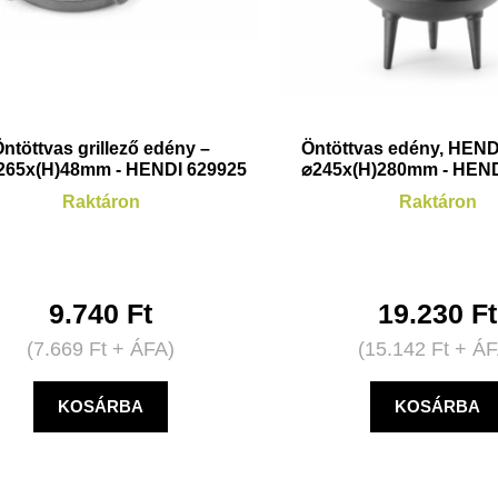
ntöttvas grillező edény –
Öntöttvas edény, HENDI
265x(H)48mm - HENDI 629925
⌀245x(H)280mm - HEND
Raktáron
Raktáron
9.740
Ft
19.230
Ft
(
7.669
Ft
+ ÁFA)
(
15.142
Ft
+ ÁF
KOSÁRBA
KOSÁRBA