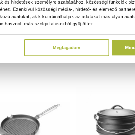
ak és hirdetések személyre szabásához, közösségi funkciók biz
Raktáron
hez. Ezenkívül közösségi média-, hirdető- és elemező partner
kozó adatokat, akik kombinálhatják az adatokat más olyan adato
d használt más szolgáltatásokból gyűjtöttek.
6.700
Ft
7.030
Ft
(
5.276
Ft
+ ÁFA)
(
5.535
Ft
+ ÁF
Megtagadom
Min
KOSÁRBA
KOSÁRBA