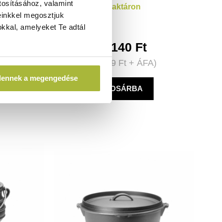
tosításához, valamint
Raktáron
einkkel megosztjuk
kkal, amelyeket Te adtál
8.140
Ft
A)
(
6.409
Ft
+ ÁFA)
dennek a megengedése
KOSÁRBA