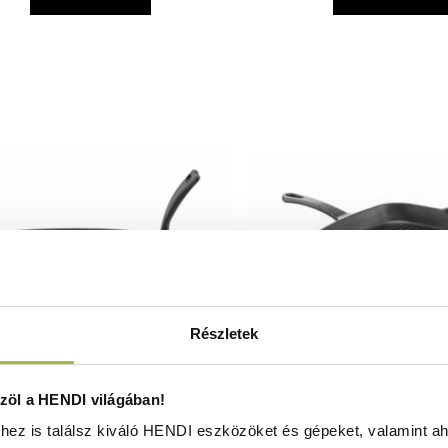
Részletek
vas szorítófelület fabéléssel és
Öntöttvas grillező e
öl a HENDI világában!
egfogóval, HENDI, Fekete,
230x230x(H)25mm - HEN
ez is találsz kiváló HENDI eszközöket és gépeket, valamint ah
140x(H)30mm - HENDI 629383
Raktáron