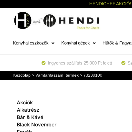
HENDICHEF AKCIÓ!
Konyhai eszközök
Konyhai gépek
Hűtők & Fagya
Ingyenes szállítás 25 000 Ft felett
Sz
Kezdőlap
> Vámtarifaszám: termék > 73239100
Akciók
Alkatrész
Bár & Kávé
Black November