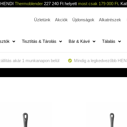
HENDI
Thermoblender
227 240 Ft helyett
most csak 179 000 Ft
. Kat
Üzletünk
Akciók
Újdonságok
Alkatrészek
sztók
Tisztítás & Tárolás
Bár & Kávé
Tálalás
állítás akár 1 munkanapon belül
Mindig a legkedvezőbb HEN