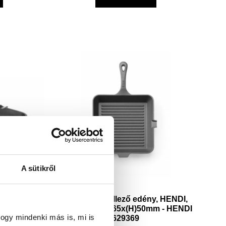
A sütikről
dény –
Öntöttvas grillező edény, HENDI,
DI 629932
Fekete, 265x265x(H)50mm - HENDI
ogy mindenki más is, mi is
629369