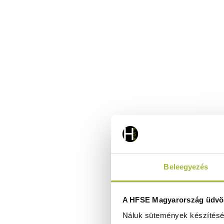
Beleegyezés
Öntött
A HFSE Magyarország üdvöz
m
Náluk sütemények készítéséh
280x