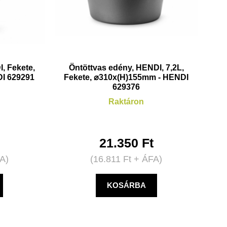
, Fekete,
Öntöttvas edény, HENDI, 7,2L,
I 629291
Fekete, ⌀310x(H)155mm - HENDI
629376
Raktáron
21.350
Ft
A)
(
16.811
Ft
+ ÁFA)
KOSÁRBA