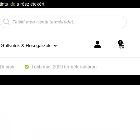
tints
ide
a részletekért.
0
Grillsütők & Hősugárzók
DI árak
Több mint 2000 termék raktáron