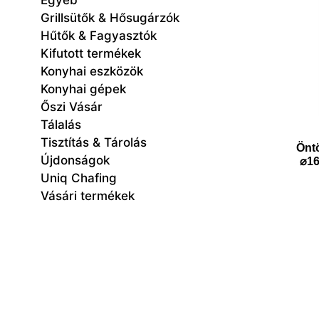
Egyéb
Grillsütők & Hősugárzók
Hűtők & Fagyasztók
Kifutott termékek
Konyhai eszközök
Konyhai gépek
Őszi Vásár
Tálalás
Tisztítás & Tárolás
Öntö
Újdonságok
⌀16
Uniq Chafing
Vásári termékek