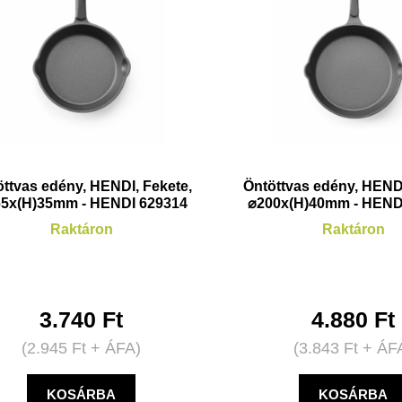
ttvas edény, HENDI, Fekete,
Öntöttvas edény, HENDI
5x(H)35mm - HENDI 629314
⌀200x(H)40mm - HEND
Raktáron
Raktáron
3.740
Ft
4.880
Ft
(
2.945
Ft
+ ÁFA)
(
3.843
Ft
+ ÁF
KOSÁRBA
KOSÁRBA