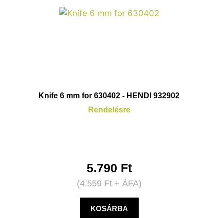
Knife 6 mm for 630402 - HENDI 932902
Rendelésre
5.790
Ft
(
4.559
Ft
+ ÁFA)
KOSÁRBA