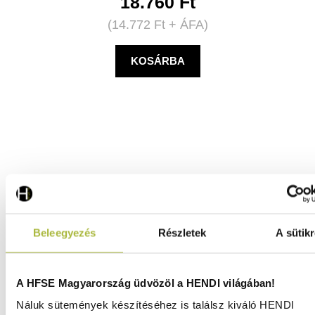
18.760
Ft
(
14.772
Ft
+ ÁFA)
KOSÁRBA
Beleegyezés
Részletek
A sütikr
A HFSE Magyarország üdvözöl a HENDI világában!
Náluk sütemények készítéséhez is találsz kiváló HENDI