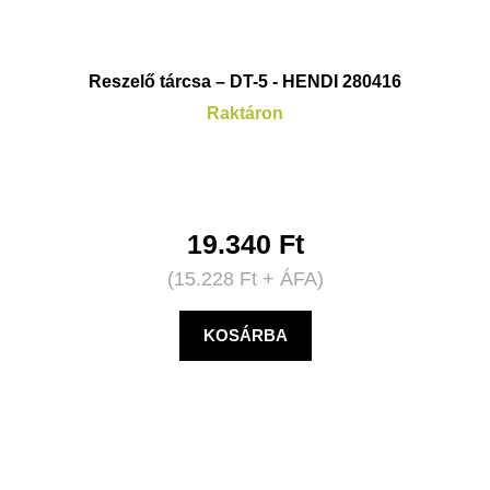
Reszelő tárcsa – DT-5 - HENDI 280416
Raktáron
19.340
Ft
(
15.228
Ft
+ ÁFA)
KOSÁRBA