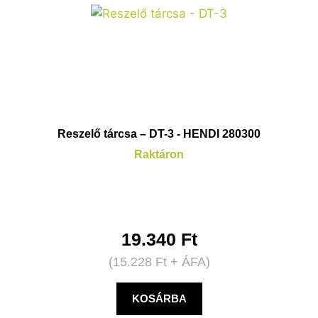
Reszelő tárcsa – DT-3 - HENDI 280300
Raktáron
19.340
Ft
(
15.228
Ft
+ ÁFA)
KOSÁRBA