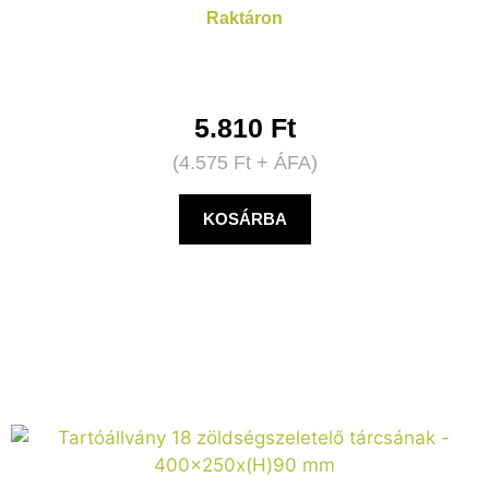
Raktáron
5.810
Ft
(
4.575
Ft
+ ÁFA)
KOSÁRBA