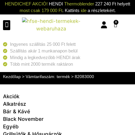
HENDICHEF AKCIÓ!
HENDI
Thermoblender
227 240 Ft helyett
most csak 179 000 Ft
. Kattints
ide
a részletekért.
0
Konyhai eszközök
Konyhai gépek
Hűtők & Fagyasztók
Tisztítás & Tárolás
Grillsütők & Hősugárzók
Ingyenes szállítás 25 000 Ft felett
Szállítás akár 1 munkanapon belül
Mindig a legkedvezőbb HENDI árak
Több mint 2000 termék raktáron
Kezdőlap
> Vámtarifaszám: termék > 82083000
Akciók
Alkatrész
Bár & Kávé
Black November
Egyéb
Grillsütők & Hősugárzók