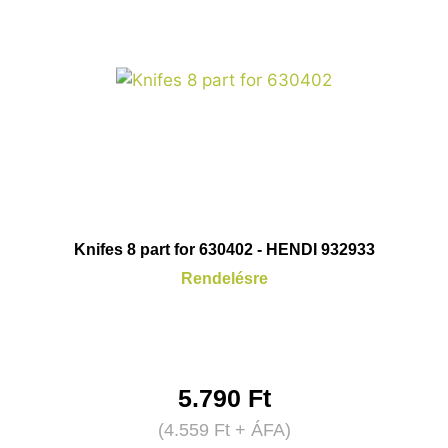
Knifes 8 part for 630402 - HENDI 932933
Rendelésre
5.790
Ft
(
4.559
Ft
+ ÁFA)