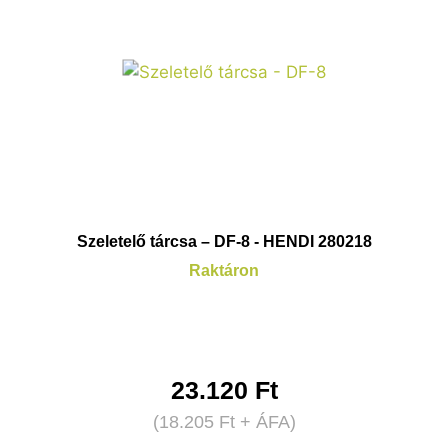
Szeletelő tárcsa – DF-8 - HENDI 280218
Raktáron
23.120
Ft
(
18.205
Ft
+ ÁFA)