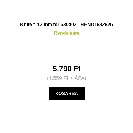
Knife f. 13 mm for 630402 - HENDI 932926
Rendelésre
5.790
Ft
(
4.559
Ft
+ ÁFA)
KOSÁRBA