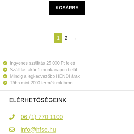
KOSÁRBA
1
2
→
Ingyenes szállítás 25 000 Ft felett
Szállítás akár 1 munkanapon belül
Mindig a legkedvezőbb HENDI árak
Több mint 2000 termék raktáron
ELÉRHETŐSÉGEINK
06 (1) 770 1100
info@hfse.hu