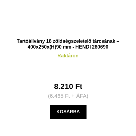
Tartóállvány 18 zöldségszeletelő tárcsának –
400x250x(H)90 mm - HENDI 280690
Raktáron
8.210
Ft
(
6.465
Ft
+ ÁFA)
KOSÁRBA