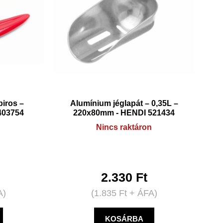
piros –
Alumínium jéglapát – 0,35L –
403754
220x80mm - HENDI 521434
Nincs raktáron
2.330
Ft
A)
(
1.835
Ft
+ ÁFA)
KOSÁRBA