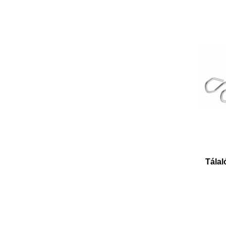
Tálal