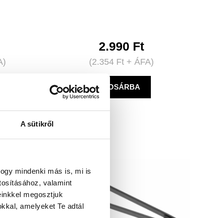
2.990
Ft
A)
(
2.354
Ft
+ ÁFA)
KOSÁRBA
A sütikről
ogy mindenki más is, mi is
tosításához, valamint
einkkel megosztjuk
kkal, amelyeket Te adtál