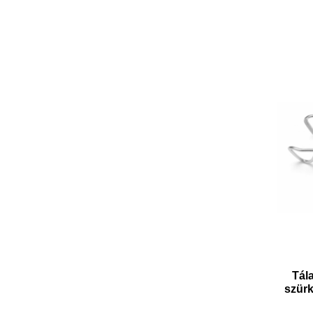
Tála
szür