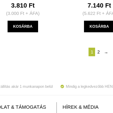
3.810
Ft
7.140
Ft
(
3.000
Ft
+ ÁFA)
(
5.622
Ft
+ ÁF
KOSÁRBA
KOSÁRBA
1
2
→
állítás akár 1 munkanapon belül
Mindig a legkedvezőbb HEN
LAT & TÁMOGATÁS
HÍREK & MÉDIA