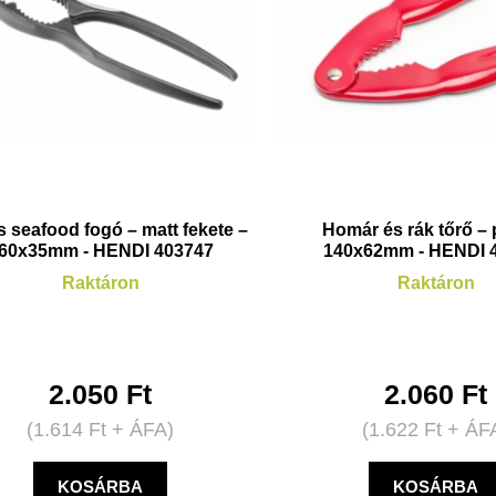
s seafood fogó – matt fekete –
Homár és rák tőrő – 
60x35mm - HENDI 403747
140x62mm - HENDI 
Raktáron
Raktáron
2.050
Ft
2.060
Ft
(
1.614
Ft
+ ÁFA)
(
1.622
Ft
+ ÁF
KOSÁRBA
KOSÁRBA