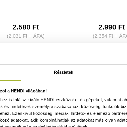
2.580
Ft
2.990
Ft
(
2.031
Ft
+ ÁFA)
(
2.354
Ft
+ ÁF
KOSÁRBA
KOSÁRBA
Részletek
öl a HENDI világában!
ez is találsz kiváló HENDI eszközöket és gépeket, valamint ah
ak és hirdetések személyre szabásához, közösségi funkciók biz
hez. Ezenkívül közösségi média-, hirdető- és elemező partner
kozó adatokat, akik kombinálhatják az adatokat más olyan adato
d használt más szolgáltatásokból gyűjtöttek.