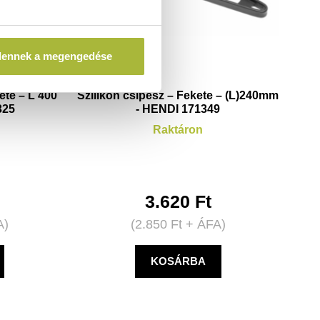
dennek a megengedése
ete – L 400
Szilikon csipesz – Fekete – (L)240mm
325
- HENDI 171349
Raktáron
3.620
Ft
A)
(
2.850
Ft
+ ÁFA)
KOSÁRBA