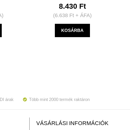
8.430
Ft
A)
(
6.638
Ft
+ ÁFA)
KOSÁRBA
DI árak
Több mint 2000 termék raktáron
VÁSÁRLÁSI INFORMÁCIÓK