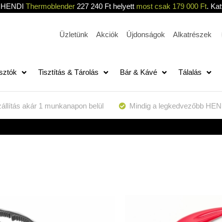
HENDI
Thermoblender
227 240 Ft helyett
most csak 179 000 Ft
. Kat
Üzletünk
Akciók
Újdonságok
Alkatrészek
sztók
Tisztítás & Tárolás
Bár & Kávé
Tálalás
állítás akár 1 munkanapon belül
Mindig a legkedvezőbb HEN