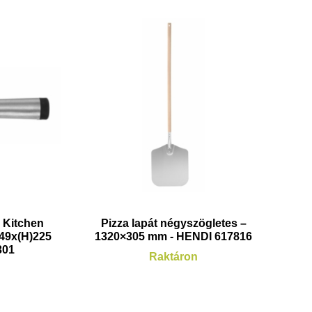
l Kitchen
Pizza lapát négyszögletes –
ø49x(H)225
1320×305 mm - HENDI 617816
301
Raktáron