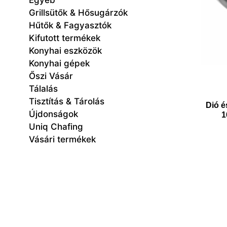
Egyéb
Grillsütők & Hősugárzók
Hűtők & Fagyasztók
Kifutott termékek
Konyhai eszközök
Konyhai gépek
Őszi Vásár
Tálalás
Tisztítás & Tárolás
Dió é
Újdonságok
1
Uniq Chafing
Vásári termékek