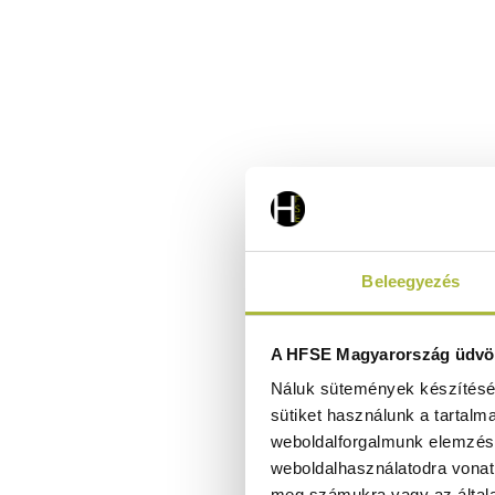
Beleegyezés
A HFSE Magyarország üdvöz
Náluk sütemények készítéséh
sütiket használunk a tartalm
weboldalforgalmunk elemzésé
weboldalhasználatodra vonat
meg számukra vagy az általa