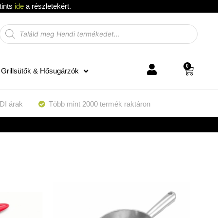
tints
ide
a részletekért.
0
Grillsütők & Hősugárzók
DI árak
Több mint 2000 termék raktáron