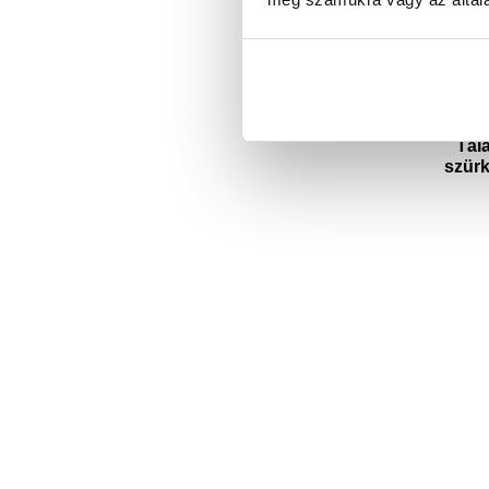
Tála
szür