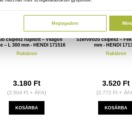
Megtagadom
Min
ló csipesz hajlított – Világos
Szervírozó csipesz – Fek
ke – L 300 mm - HENDI 171516
mm - HENDI 171
Raktáron
Raktáron
3.180
Ft
3.520
Ft
(
2.504
Ft
+ ÁFA)
(
2.772
Ft
+ ÁF
KOSÁRBA
KOSÁRBA