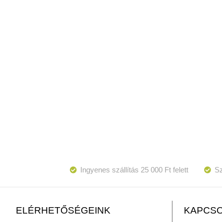
Ingyenes szállítás 25 000 Ft felett
Sz
KAPCSO
ELÉRHETŐSÉGEINK