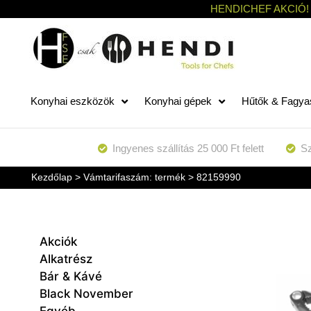
HENDICHEF AKCIÓ!
Konyhai eszközök
Konyhai gépek
Hűtők & Fagya
Ingyenes szállítás 25 000 Ft felett
Sz
Kezdőlap
> Vámtarifaszám: termék > 82159990
Akciók
Alkatrész
Bár & Kávé
Black November