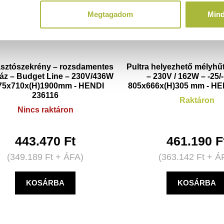
Megtagadom
Min
sztószekrény – rozsdamentes
Pultra helyezhető mélyhűt
ház – Budget Line – 230V/436W
– 230V / 162W – -25/
75x710x(H)1900mm - HENDI
805x666x(H)305 mm - HE
236116
Raktáron
Nincs raktáron
443.470
Ft
461.190
F
(
349.189
Ft
+ ÁFA)
(
363.142
Ft
+ Á
KOSÁRBA
KOSÁRBA