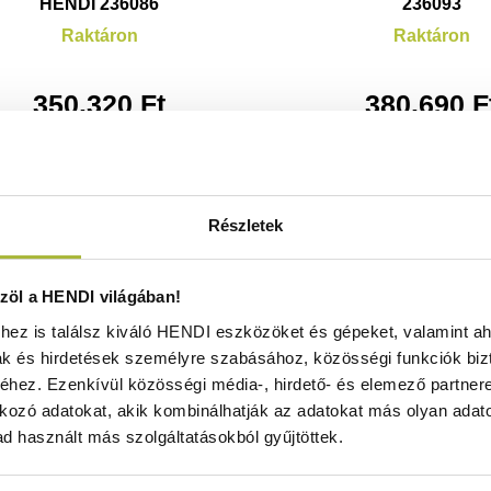
HENDI 236086
236093
Raktáron
Raktáron
350.320
Ft
380.690
F
(
275.843
Ft
+ ÁFA)
(
299.756
Ft
+ Á
KOSÁRBA
KOSÁRBA
Részletek
öl a HENDI világában!
ez is találsz kiváló HENDI eszközöket és gépeket, valamint ah
ak és hirdetések személyre szabásához, közösségi funkciók biz
hez. Ezenkívül közösségi média-, hirdető- és elemező partner
kozó adatokat, akik kombinálhatják az adatokat más olyan adato
d használt más szolgáltatásokból gyűjtöttek.