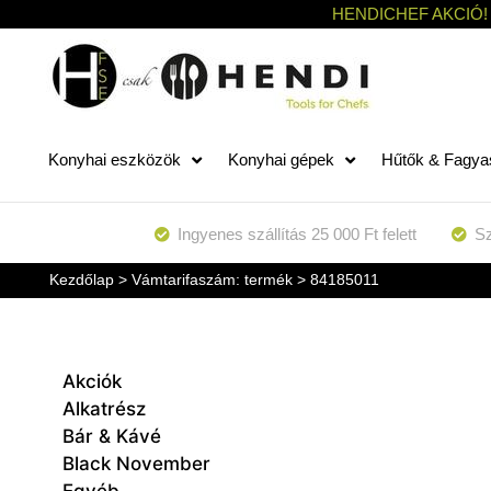
HENDICHEF AKCIÓ!
Konyhai eszközök
Konyhai gépek
Hűtők & Fagya
Ingyenes szállítás 25 000 Ft felett
Sz
Kezdőlap
> Vámtarifaszám: termék > 84185011
Akciók
Alkatrész
Bár & Kávé
Black November