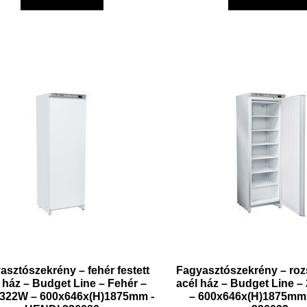
asztószekrény – fehér festett
Fagyasztószekrény – ro
 ház – Budget Line – Fehér –
acél ház – Budget Line 
322W – 600x646x(H)1875mm -
– 600x646x(H)1875mm