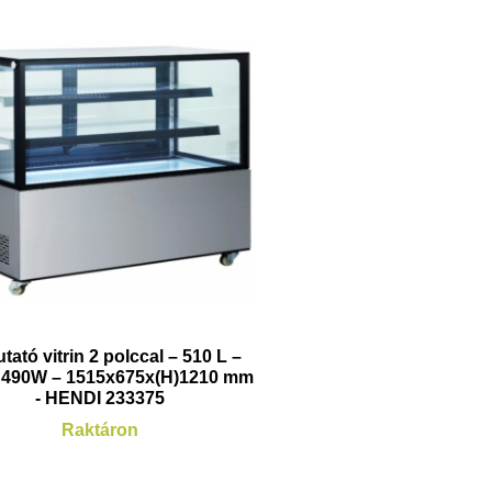
ató vitrin 2 polccal – 510 L –
/ 490W – 1515x675x(H)1210 mm
- HENDI 233375
Raktáron