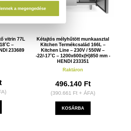
dennek a megengedése
ő vitrin 77L
Kétajtós mélyhűtött munkaasztal
-18˚C –
Kitchen Termékcsalád 166L –
NDI 233689
Kitchen Line – 230V / 550W –
-22/-17˚C – 1200x600x(H)850 mm -
HENDI 233351
Raktáron
t
496.140
Ft
FA)
(
390.661
Ft
+ ÁFA)
KOSÁRBA