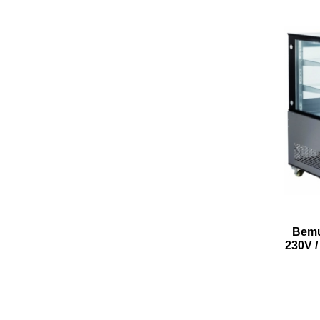
Bemut
230V 