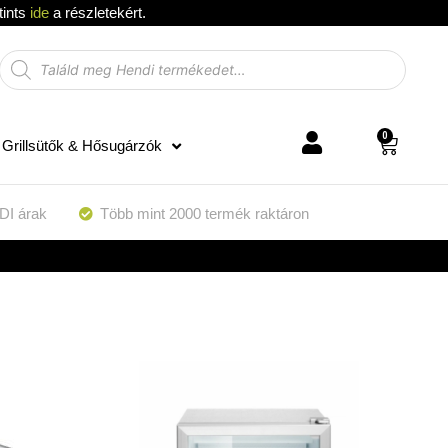
tints
ide
a részletekért.
0
Grillsütők & Hősugárzók
DI árak
Több mint 2000 termék raktáron