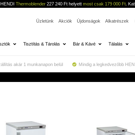
HENDI
Thermoblender
227 240 Ft helyett
most csak 179 000 Ft
. Kat
Üzletünk
Akciók
Újdonságok
Alkatrészek
sztók
Tisztítás & Tárolás
Bár & Kávé
Tálalás
állítás akár 1 munkanapon belül
Mindig a legkedvezőbb HEN