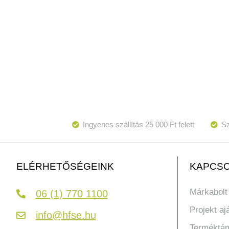
Ingyenes szállítás 25 000 Ft felett
Sz
KAPCSO
ELÉRHETŐSÉGEINK
Márkabolt
06 (1) 770 1100
Projekt aj
info@hfse.hu
Terméktá