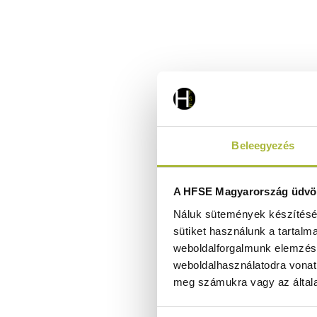
Beleegyezés
A HFSE Magyarország üdvöz
Náluk sütemények készítéséh
sütiket használunk a tartalm
weboldalforgalmunk elemzésé
weboldalhasználatodra vonat
meg számukra vagy az általa