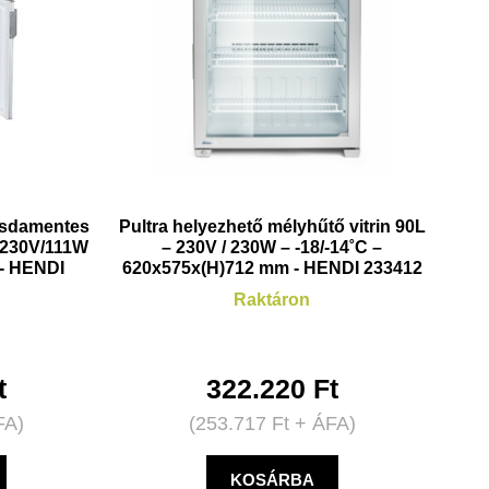
zsdamentes
Pultra helyezhető mélyhűtő vitrin 90L
– 230V/111W
– 230V / 230W – -18/-14˚C –
- HENDI
620x575x(H)712 mm - HENDI 233412
Raktáron
t
322.220
Ft
FA)
(
253.717
Ft
+ ÁFA)
KOSÁRBA