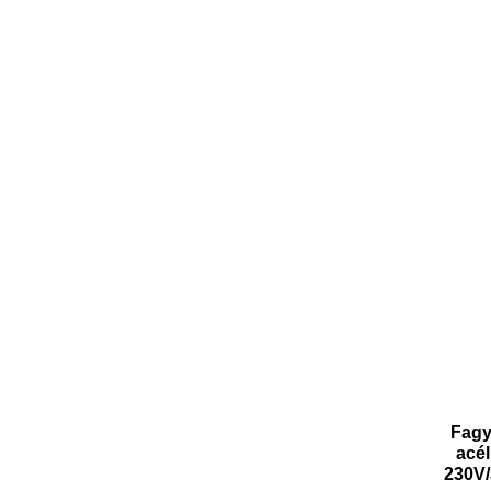
Fagy
acél
230V/