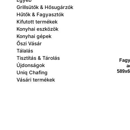
Egyéb
Grillsütők & Hősugárzók
Hűtők & Fagyasztók
Kifutott termékek
Konyhai eszközök
Konyhai gépek
Őszi Vásár
Tálalás
Tisztítás & Tárolás
Fagy
Újdonságok
a
589x6
Uniq Chafing
Vásári termékek