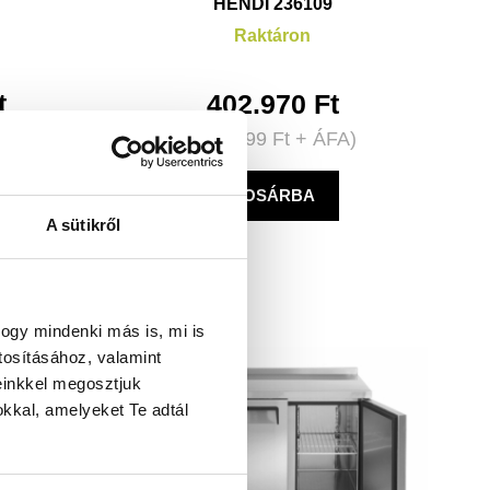
HENDI 236109
Raktáron
t
402.970
Ft
FA)
(
317.299
Ft
+ ÁFA)
KOSÁRBA
A sütikről
ogy mindenki más is, mi is
tosításához, valamint
einkkel megosztjuk
kkal, amelyeket Te adtál