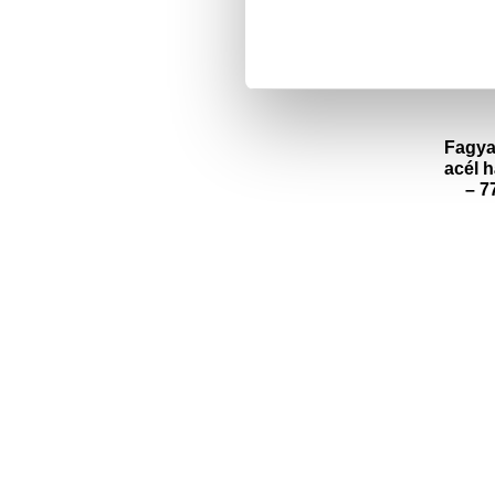
Fagya
acél 
– 7