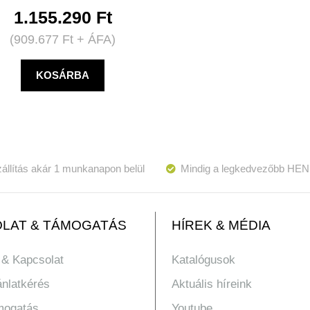
1.155.290
Ft
(
909.677
Ft
+ ÁFA)
KOSÁRBA
állítás akár 1 munkanapon belül
Mindig a legkedvezőbb HEN
LAT & TÁMOGATÁS
HÍREK & MÉDIA
 & Kapcsolat
Katalógusok
ánlatkérés
Aktuális híreink
mogatás
Youtube