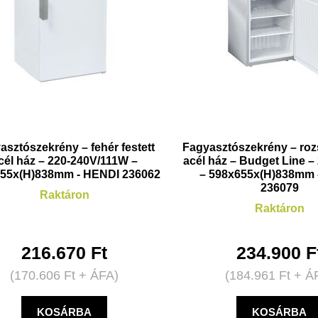
asztószekrény – fehér festett
Fagyasztószekrény – ro
cél ház – 220-240V/111W –
acél ház – Budget Line 
55x(H)838mm - HENDI 236062
– 598x655x(H)838mm 
236079
Raktáron
Raktáron
216.670
Ft
234.900
F
(
170.606
Ft
+ ÁFA)
(
184.961
Ft
+ Á
KOSÁRBA
KOSÁRBA