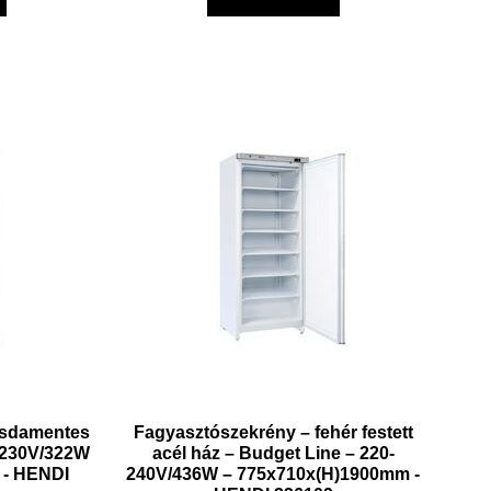
zsdamentes
Fagyasztószekrény – fehér festett
– 230V/322W
acél ház – Budget Line – 220-
 - HENDI
240V/436W – 775x710x(H)1900mm -