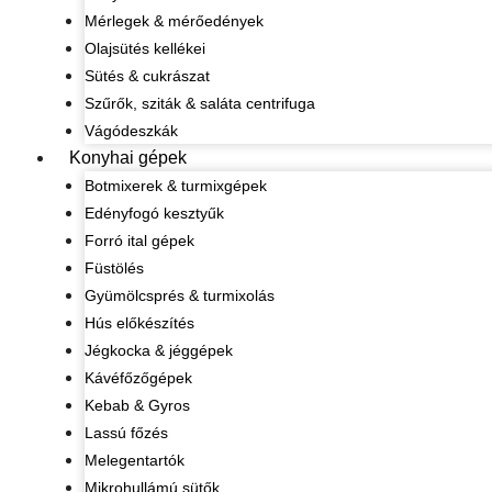
Mérlegek & mérőedények
Olajsütés kellékei
Sütés & cukrászat
Szűrők, sziták & saláta centrifuga
Vágódeszkák
Konyhai gépek
Botmixerek & turmixgépek
Edényfogó kesztyűk
Forró ital gépek
Füstölés
Gyümölcsprés & turmixolás
Hús előkészítés
Jégkocka & jéggépek
Kávéfőzőgépek
Kebab & Gyros
Lassú főzés
Melegentartók
Mikrohullámú sütők