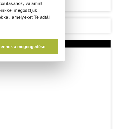
tosításához, valamint
einkkel megosztjuk
kkal, amelyeket Te adtál
dennek a megengedése