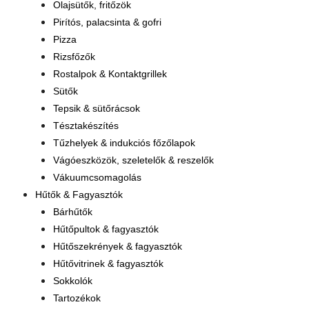
Olajsütők, fritőzök
Pirítós, palacsinta & gofri
Pizza
Rizsfőzők
Rostalpok & Kontaktgrillek
Sütők
Tepsik & sütőrácsok
Tésztakészítés
Tűzhelyek & indukciós főzőlapok
Vágóeszközök, szeletelők & reszelők
Vákuumcsomagolás
Hűtők & Fagyasztók
Bárhűtők
Hűtőpultok & fagyasztók
Hűtőszekrények & fagyasztók
Hűtővitrinek & fagyasztók
Sokkolók
Tartozékok