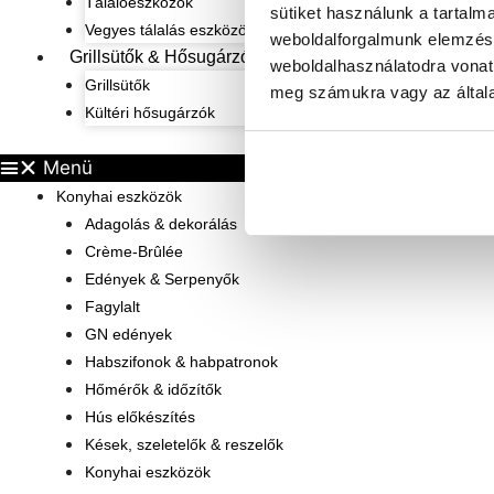
Tálalóeszközök
sütiket használunk a tartalm
Vegyes tálalás eszközök
weboldalforgalmunk elemzésé
Grillsütők & Hősugárzók
weboldalhasználatodra vonat
Grillsütők
meg számukra vagy az általa
Kültéri hősugárzók
Menü
Konyhai eszközök
Adagolás & dekorálás
Crème-Brûlée
Edények & Serpenyők
Fagylalt
GN edények
Habszifonok & habpatronok
Hőmérők & időzítők
Hús előkészítés
Kések, szeletelők & reszelők
Konyhai eszközök