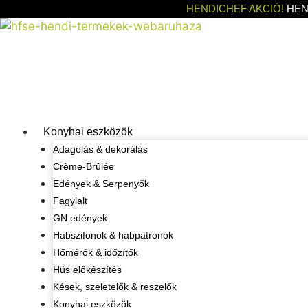
Kilépés
HENDICHEF AKCIÓ!
HEN
a
tartalomba
Konyhai eszközök
Adagolás & dekorálás
Crème-Brûlée
Edények & Serpenyők
Fagylalt
GN edények
Habszifonok & habpatronok
Hőmérők & időzítők
Hús előkészítés
Kések, szeletelők & reszelők
Konyhai eszközök