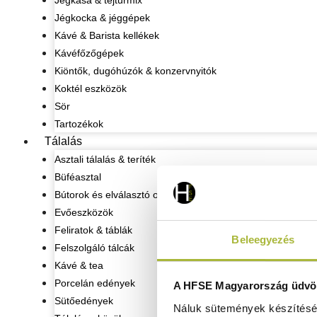
Jégkása & tejturmix
Jégkocka & jéggépek
Kávé & Barista kellékek
Kávéfőzőgépek
Kiöntők, dugóhúzók & konzervnyitók
Koktél eszközök
Sör
Tartozékok
Tálalás
Asztali tálalás & teríték
Büféasztal
Bútorok és elválasztó oszlopok
Evőeszközök
Feliratok & táblák
Beleegyezés
Felszolgáló tálcák
Kávé & tea
Porcelán edények
A HFSE Magyarország üdvöz
Sütőedények
Náluk sütemények készítéséh