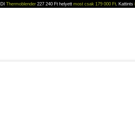
DI
Thermoblender
227 240 Ft helyett
most csak 179 000 Ft
. Kattints