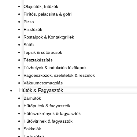
Olajsütők, fritőzök
Pirítós, palacsinta & gofri
Pizza
Rizsfőzők
Rostalpok & Kontaktgrillek
Sütők
Tepsik & sütőrácsok
Tésztakészítés
Tűzhelyek & indukciós főzőlapok
Vágóeszközök, szeletelők & reszelők
Vákuumcsomagolás
Hűtők & Fagyasztók
Bárhűtők
Hűtőpultok & fagyasztók
Hűtőszekrények & fagyasztók
Hűtővitrinek & fagyasztók
Sokkolók
Tartozékok