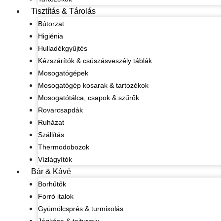
Tisztítás & Tárolás
Bútorzat
Higiénia
Hulladékgyűjtés
Kézszárítók & csúszásveszély táblák
Mosogatógépek
Mosogatógép kosarak & tartozékok
Mosogatótálca, csapok & szűrők
Rovarcsapdák
Ruházat
Szállítás
Thermodobozok
Vízlágyítók
Bár & Kávé
Borhűtők
Forró italok
Gyümölcsprés & turmixolás