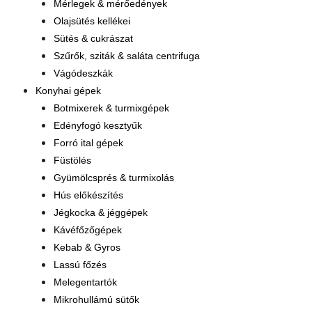
Mérlegek & mérőedények
Olajsütés kellékei
Sütés & cukrászat
Szűrők, sziták & saláta centrifuga
Vágódeszkák
Konyhai gépek
Botmixerek & turmixgépek
Edényfogó kesztyűk
Forró ital gépek
Füstölés
Gyümölcsprés & turmixolás
Hús előkészítés
Jégkocka & jéggépek
Kávéfőzőgépek
Kebab & Gyros
Lassú főzés
Melegentartók
Mikrohullámú sütők