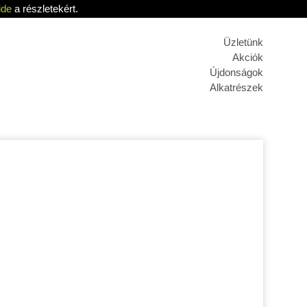
ide
a részletekért.
Üzletünk
Akciók
Újdonságok
Alkatrészek