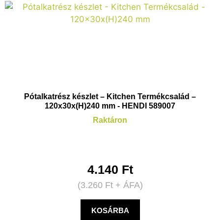
Pótalkatrész készlet – Kitchen Termékcsalád –
120x30x(H)240 mm - HENDI 589007
Raktáron
4.140
Ft
(
3.260
Ft
+ ÁFA)
KOSÁRBA