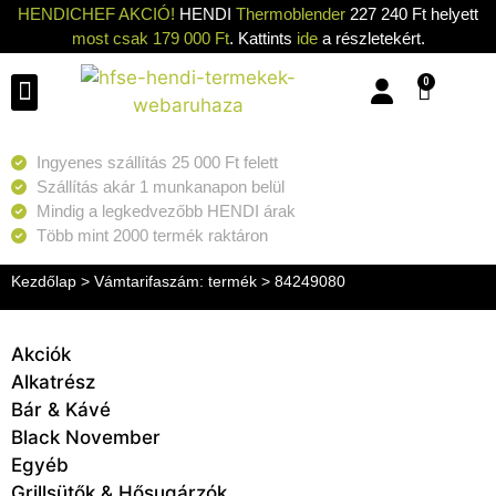
HENDICHEF AKCIÓ!
HENDI
Thermoblender
227 240 Ft helyett
most csak 179 000 Ft
. Kattints
ide
a részletekért.
0
Konyhai eszközök
Konyhai gépek
Hűtők & Fagyasztók
Tisztítás & Tárolás
Grillsütők & Hősugárzók
Ingyenes szállítás 25 000 Ft felett
Szállítás akár 1 munkanapon belül
Mindig a legkedvezőbb HENDI árak
Több mint 2000 termék raktáron
Kezdőlap
> Vámtarifaszám: termék > 84249080
Akciók
Alkatrész
Bár & Kávé
Black November
Egyéb
Grillsütők & Hősugárzók