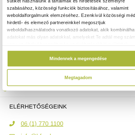
sütiket használunk a tartalmak és hirdetések személyre
szabásához, közösségi funkciók biztosításához, valamint
weboldalforgalmunk elemzéséhez. Ezenkívül közösségi méd
6.630
Ft
hirdető- és elemező partnereinkkel megosztjuk
(
5.220
Ft
+ ÁFA)
weboldalhasználatodra vonatkozó adatokat, akik kombinálha
adatokat más olyan adatokkal, amelyeket Te adtál meg szá
vagy az általad használt más szolgáltatásokból gyűjtöttek.
KOSÁRBA
Mindennek a megengedése
Ingyenes szállítás 25 000 Ft felett
Szállítás akár 1 munkanapon belül
Megtagadom
Mindig a legkedvezőbb HENDI árak
Több mint 2000 termék raktáron
ELÉRHETŐSÉGEINK
06 (1) 770 1100